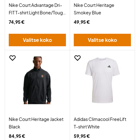
Nike Court Advantage Dri-
Nike Court Heritage
FIT T-shirt Light Bone/Tough
Smokey Blue
Red
74,95 €
49,95 €
Valitse koko
Valitse koko
Nike Court Heritage Jacket
Adidas Climacool FreeLift
Black
T-shirt White
84,95 €
59,95 €