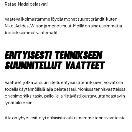
Rafael Nadal pelaavat!
Vaatevalikoimastamme löydät monet suuret brändit, kuten
Nike, Adidas, Wilson ja monet muut. Meillä on aina uusimmat ja
trendikkäimmät vaatemallit.
Erityisesti tennikseen
suunnitellut vaatteet
Vaatteet, jotka on suunniteltu erityisesti tennikseen, voivat olla
todella käytännöllisiä lajia pelatessasi. Monissa tennisvaatteissa
on esimerkiksi tasku palloille ja riittävästi joustavuutta haastaviin
lyöntiliikkeisiin.
Alla on lyhyet esittelyt erilaisista valikoimamme tennisvaatteista