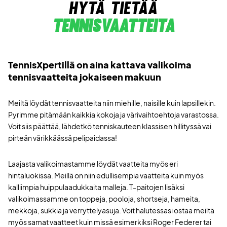
hytä tietää
tennisvaatteita
TennisXpertillä on aina kattava valikoima
tennisvaatteita jokaiseen makuun
Meiltä löydät tennisvaatteita niin miehille, naisille kuin lapsillekin.
Pyrimme pitämään kaikkia kokoja ja värivaihtoehtoja varastossa.
Voit siis päättää, lähdetkö tenniskauteen klassisen hillityssä vai
pirteän värikkäässä pelipaidassa!
Laajasta valikoimastamme löydät vaatteita myös eri
hintaluokissa. Meillä on niin edullisempia vaatteita kuin myös
kalliimpia huippulaadukkaita malleja. T-paitojen lisäksi
valikoimassamme on toppeja, pooloja, shortseja, hameita,
mekkoja, sukkia ja verryttelyasuja. Voit halutessasi ostaa meiltä
myös samat vaatteet kuin missä esimerkiksi Roger Federer tai