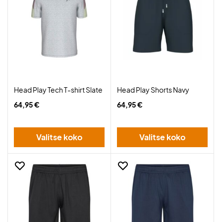
Head Play Tech T-shirt Slate
Head Play Shorts Navy
64,95 €
64,95 €
Valitse koko
Valitse koko