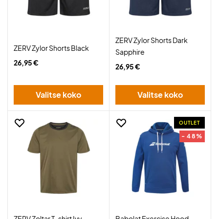
ZERV Zylor Shorts Dark
ZERV Zylor Shorts Black
Sapphire
26,95 €
26,95 €
Valitse koko
Valitse koko
OUTLET
- 48%
ZERV Zoltar T-shirt Ivy
Babolat Exercise Hood