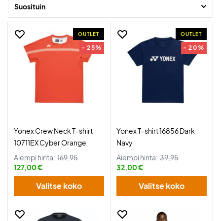
Suosituin
OUTLET
OUTLET
- 25%
- 20%
Yonex Crew Neck T-shirt
Yonex T-shirt 16856 Dark
10711EX Cyber Orange
Navy
Aiempi hinta:
169,95
Aiempi hinta:
39,95
127,00 €
32,00 €
Valitse koko
Valitse koko