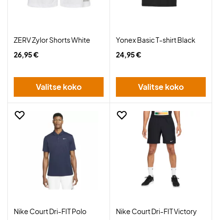
ZERV Zylor Shorts White
Yonex Basic T-shirt Black
26,95 €
24,95 €
Valitse koko
Valitse koko
Nike Court Dri-FIT Polo
Nike Court Dri-FIT Victory