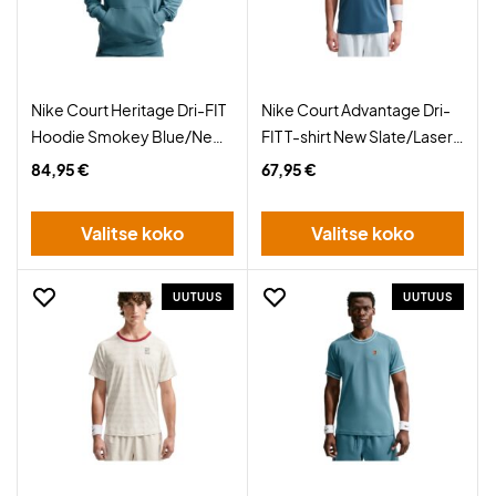
Nike Court Heritage Dri-FIT
Nike Court Advantage Dri-
Hoodie Smokey Blue/New
FIT T-shirt New Slate/Laser
Slate
Orange
84,95 €
67,95 €
Valitse koko
Valitse koko
UUTUUS
UUTUUS