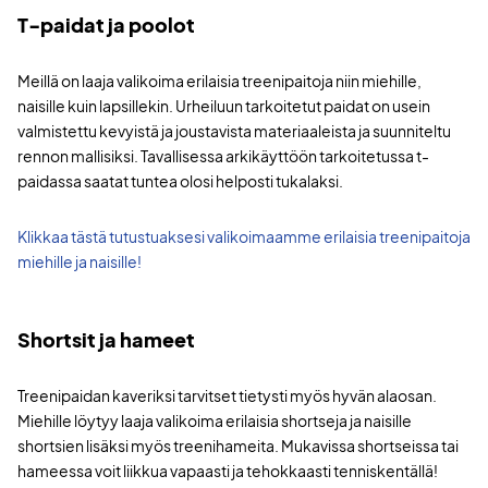
T-paidat ja poolot
Meillä on laaja valikoima erilaisia treenipaitoja niin miehille,
naisille kuin lapsillekin. Urheiluun tarkoitetut paidat on usein
valmistettu kevyistä ja joustavista materiaaleista ja suunniteltu
rennon mallisiksi. Tavallisessa arkikäyttöön tarkoitetussa t-
paidassa saatat tuntea olosi helposti tukalaksi.
Klikkaa tästä tutustuaksesi valikoimaamme erilaisia treenipaitoja
miehille ja naisille!
Shortsit ja hameet
Treenipaidan kaveriksi tarvitset tietysti myös hyvän alaosan.
Miehille löytyy laaja valikoima erilaisia shortseja ja naisille
shortsien lisäksi myös treenihameita. Mukavissa shortseissa tai
hameessa voit liikkua vapaasti ja tehokkaasti tenniskentällä!