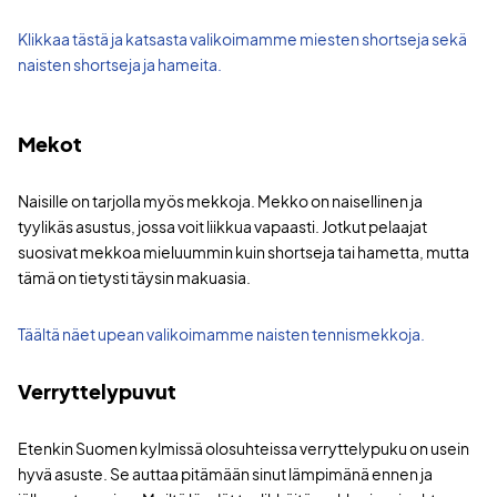
Klikkaa tästä ja katsasta valikoimamme miesten shortseja sekä
naisten shortseja ja hameita.
Mekot
Naisille on tarjolla myös mekkoja. Mekko on naisellinen ja
tyylikäs asustus, jossa voit liikkua vapaasti. Jotkut pelaajat
suosivat mekkoa mieluummin kuin shortseja tai hametta, mutta
tämä on tietysti täysin makuasia.
Täältä näet upean valikoimamme naisten tennismekkoja.
Verryttelypuvut
Etenkin Suomen kylmissä olosuhteissa verryttelypuku on usein
hyvä asuste. Se auttaa pitämään sinut lämpimänä ennen ja