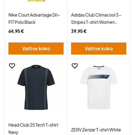
Nike Court Advantage Dri-
Adidas Club Climacool 3-
FIT Polo Black
Stripes T-shirt Women
Black
64,95 €
39,95 €
Valitse koko
Valitse koko
Head Club 25 Tech T-shirt
ZERV Zenzar T-shirt White
Navy