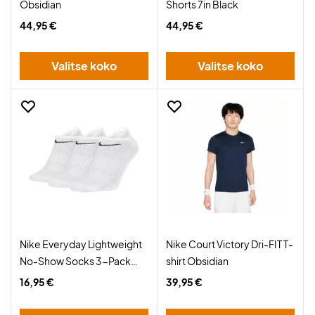
Obsidian
Shorts 7in Black
44,95 €
44,95 €
Valitse koko
Valitse koko
Nike Everyday Lightweight
Nike Court Victory Dri-FIT T-
No-Show Socks 3-Pack
shirt Obsidian
White
16,95 €
39,95 €