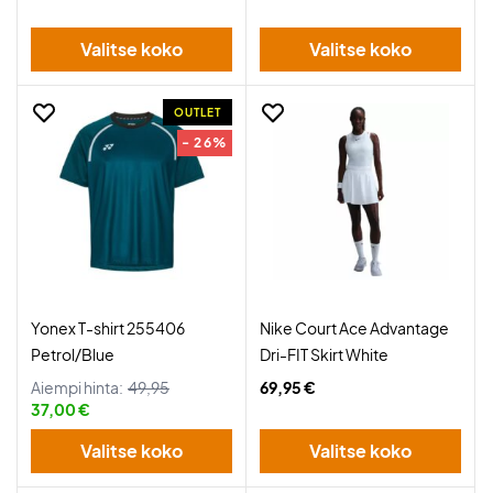
Valitse koko
Valitse koko
OUTLET
- 26%
Yonex T-shirt 255406
Nike Court Ace Advantage
Petrol/Blue
Dri-FIT Skirt White
Aiempi hinta:
49,95
69,95 €
37,00 €
Valitse koko
Valitse koko