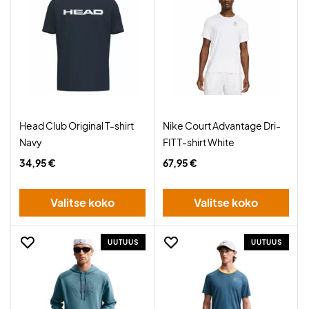
Head Club Original T-shirt
Nike Court Advantage Dri-
Navy
FIT T-shirt White
34,95 €
67,95 €
Valitse koko
Valitse koko
UUTUUS
UUTUUS