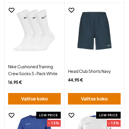
Nike Cushioned Training
Head Club Shorts Navy
Crew Socks 3-Pack White
44,95 €
16,95 €
Valitse koko
Valitse koko
LOW PRICE
LOW PRICE
- 13%
- 13%