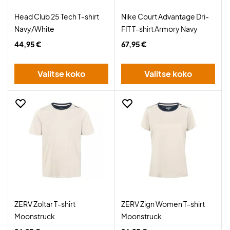
Head Club 25 Tech T-shirt
Nike Court Advantage Dri-
Navy/White
FIT T-shirt Armory Navy
44,95 €
67,95 €
Valitse koko
Valitse koko
ZERV Zoltar T-shirt
ZERV Zign Women T-shirt
Moonstruck
Moonstruck