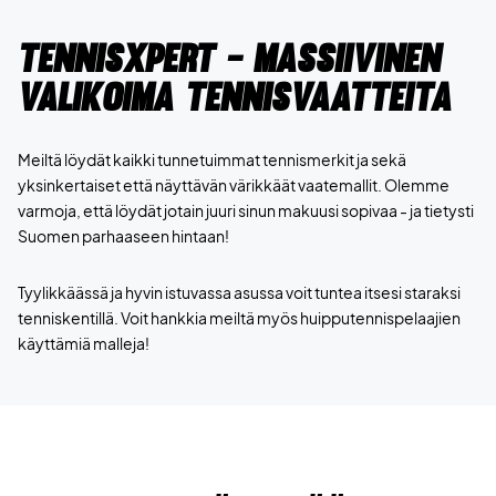
TennisXpert - Massiivinen
valikoima tennisvaatteita
Meiltä löydät kaikki tunnetuimmat tennismerkit ja sekä
yksinkertaiset että näyttävän värikkäät vaatemallit. Olemme
varmoja, että löydät jotain juuri sinun makuusi sopivaa - ja tietysti
Suomen parhaaseen hintaan!
Tyylikkäässä ja hyvin istuvassa asussa voit tuntea itsesi staraksi
tenniskentillä. Voit hankkia meiltä myös huipputennispelaajien
käyttämiä malleja!