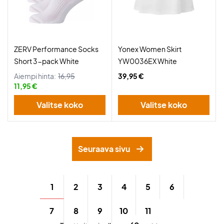
ZERV Performance Socks
Yonex Women Skirt
Short 3-pack White
YW0036EX White
Aiempi hinta:
16,95
39,95 €
11,95 €
Valitse koko
Valitse koko
Seuraava sivu
1
2
3
4
5
6
7
8
9
10
11