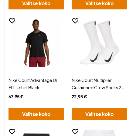
Valitse koko
Valitse koko
Nike Court Advantage Dri-
Nike Court Multiplier
FIT T-shirt Black
Cushioned Crew Socks 2-
Pack White
67,95 €
22,95 €
Valitse koko
Valitse koko