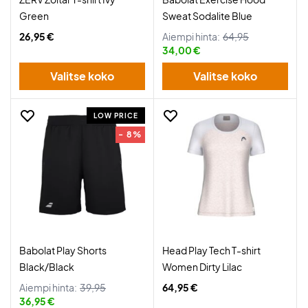
Green
Sweat Sodalite Blue
26,95 €
Aiempi hinta:
64,95
34,00 €
Valitse koko
Valitse koko
LOW PRICE
- 8%
Babolat Play Shorts
Head Play Tech T-shirt
Black/Black
Women Dirty Lilac
Aiempi hinta:
39,95
64,95 €
36,95 €