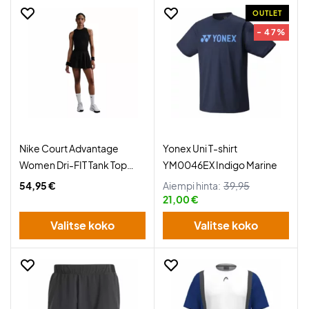
OUTLET
- 47%
Nike Court Advantage
Yonex Uni T-shirt
Women Dri-FIT Tank Top
YM0046EX Indigo Marine
Black
54,95 €
Aiempi hinta:
39,95
21,00 €
Valitse koko
Valitse koko