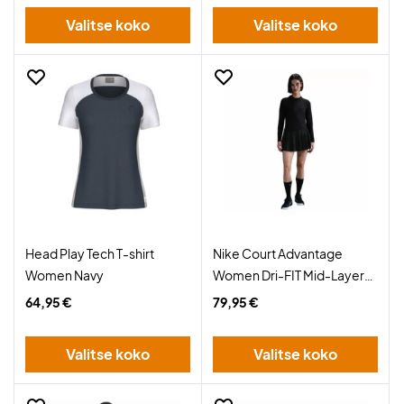
Valitse koko
Valitse koko
Head Play Tech T-shirt
Nike Court Advantage
Women Navy
Women Dri-FIT Mid-Layer
Top Black
64,95 €
79,95 €
Valitse koko
Valitse koko