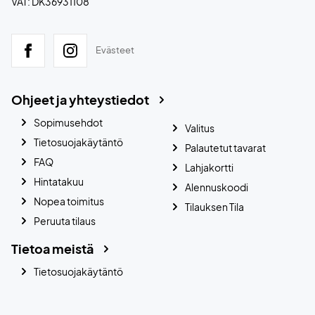
VAT: DK36931108
Evästeet
Ohjeet ja yhteystiedot
Sopimusehdot
Valitus
Tietosuojakäytäntö
Palautetut tavarat
FAQ
Lahjakortti
Hintatakuu
Alennuskoodi
Nopea toimitus
Tilauksen Tila
Peruuta tilaus
Tietoa meistä
Tietosuojakäytäntö