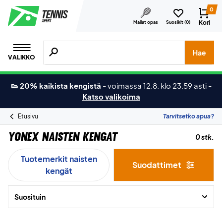
0
Kori
Mailat opas
Suosikit (
0
)
Hae tuotteita, merkkejä jne.
Hae
VALIKKO
👟 20% kaikista kengistä
-
voimassa 12.8. klo 23.59 asti
-
Katso valikoima
Etusivu
Tarvitsetko apua?
Yonex Naisten Kengat
0 stk.
Tuotemerkit naisten
Suodattimet
kengät
Suosituin