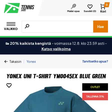
0
Kori
Mailat opas
Suosikit (
0
)
Hae tuotteita, merkkejä jne.
Hae
VALIKKO
👟 20% kaikista kengistä
-
voimassa 12.8. klo 23.59 asti
-
Katso valikoima
|
Tarvitsetko apua?
Takaisin
Yonex
Yonex Uni T-shirt YM0045EX Blue Green
OUTLET
OUTLET
OUTLET
OUTLET
OUTLET
OUTLET
TALLENNA 31%
TALLENNA 31%
TALLENNA 31%
TALLENNA 31%
TALLENNA 31%
TALLENNA 31%