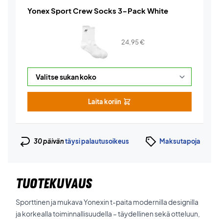
Yonex Sport Crew Socks 3-Pack White
24,95
€
Laita koriin
30 päivän
täysi palautusoikeus
Maksutapoja
TUOTEKUVAUS
Sporttinen ja mukava Yonexin t-paita modernilla designilla
ja korkealla toiminnallisuudella – täydellinen sekä otteluun,