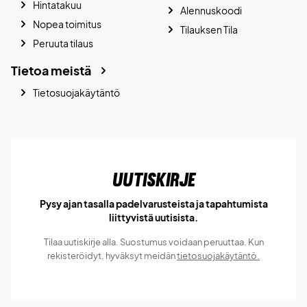
Hintatakuu
Alennuskoodi
Nopea toimitus
Tilauksen Tila
Peruuta tilaus
Tietoa meistä
Tietosuojakäytäntö
Uutiskirje
Pysy ajan tasalla padelvarusteista ja tapahtumista
liittyvistä uutisista.
Tilaa uutiskirje alla. Suostumus voidaan peruuttaa. Kun
rekisteröidyt, hyväksyt meidän
tietosuojakäytäntö.