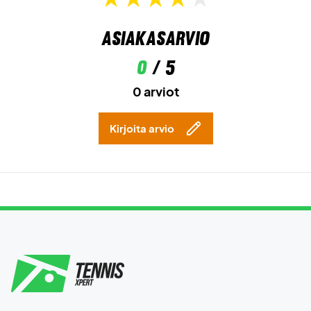
Asiakasarvio
0
/ 5
0 arviot
Kirjoita arvio