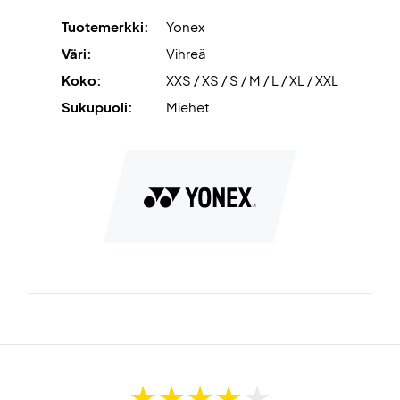
tämä t-paita jo tänään!
Tuotemerkki:
Yonex
Väri:
Blue Green
Väri:
Vihreä
Materiaali:
100% Polyesteri
Koko:
XXS / XS / S / M / L / XL / XXL
Sukupuoli:
Miehet