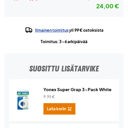
24,00 €
Ilmainen toimitus
yli 99 € ostoksista
Toimitus: 3-6 arkipäivää
SUOSITTU LISÄTARVIKE
Yonex Super Grap 3-Pack White
9,95
€
Laita koriin