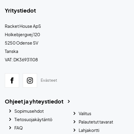
Yritystiedot
Racket House ApS
Holkebjergvej 120
5250 Odense SV
Tanska
VAT: DK36931108
Evästeet
Ohjeet ja yhteystiedot
Sopimusehdot
Valitus
Tietosuojakäytäntö
Palautetut tavarat
FAQ
Lahjakortti