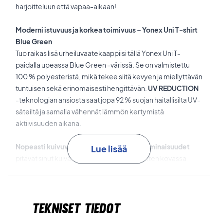
harjoitteluun että vapaa-aikaan!
Moderni istuvuus ja korkea toimivuus – Yonex Uni T-shirt
Blue Green
Tuo raikas lisä urheiluvaatekaappiisi tällä Yonex Uni T-
paidalla upeassa Blue Green -värissä. Se on valmistettu
100 % polyesteristä, mikä tekee siitä kevyen ja miellyttävän
tuntuisen sekä erinomaisesti hengittävän.
UV REDUCTION
-teknologian ansiosta saat jopa 92 % suojan haitallisilta UV-
säteiltä ja samalla vähennät lämmön kertymistä
aktiivisuuden aikana.
Nopeasti kuivuvat ja kosteutta siirtävät ominaisuudet
Lue lisää
pitävät sinut kuivana ja mukavana, olitpa sitten kovassa
harjoituksessa kentällä tai rentoudut otteluiden välillä.
Ihanteellinen yhdistelmä tyyliä ja suorituskykyä vaativalle
pelaajalle.
Tekniset tiedot
Haluatko toiminnallisuutta ja raikkaan ilmeen? – Osta