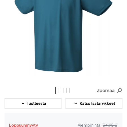
Zoomaa
Tuotteesta
Katso lisätarvikkeet
Loppuunmyyty
Aiempi hinta:
34,95 €