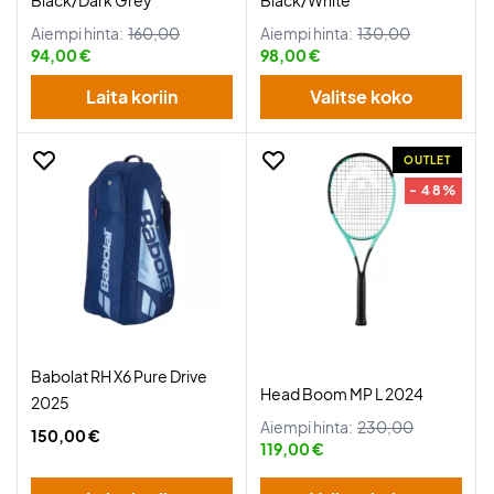
Black/Dark Grey
Black/White
Aiempi hinta:
160,00
Aiempi hinta:
130,00
94,00 €
98,00 €
Laita koriin
Valitse koko
OUTLET
- 48%
Babolat RH X6 Pure Drive
Head Boom MP L 2024
2025
Aiempi hinta:
230,00
150,00 €
119,00 €