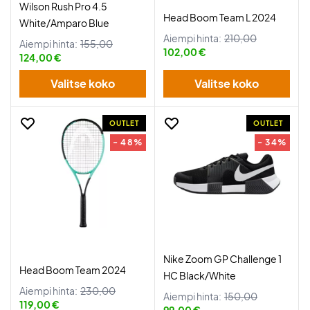
Wilson Rush Pro 4.5
Head Boom Team L 2024
White/Amparo Blue
Aiempi hinta:
210,00
Aiempi hinta:
155,00
102,00 €
124,00 €
Valitse koko
Valitse koko
OUTLET
OUTLET
- 48%
- 34%
Nike Zoom GP Challenge 1
Head Boom Team 2024
HC Black/White
Aiempi hinta:
230,00
Aiempi hinta:
150,00
119,00 €