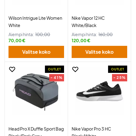
Wilson Intrigue Lite Women
Nike Vapor 12 HC
White
White/Black
Aiempi hinta:
100,00
Aiempi hinta:
160,00
70,00 €
120,00 €
Valitse koko
Valitse koko
OUTLET
OUTLET
- 41%
- 25%
Head Pro X Duffle Sport Bag
Nike Vapor Pro 3 HC