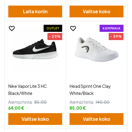
Laita koriin
Valitse koko
OUTLET
KAMPANJA
- 25%
- 39%
Nike Vapor Lite 3 HC
Head Sprint One Clay
Black/White
White/Black
Aiempi hinta:
85,00
Aiempi hinta:
140,00
64,00 €
85,00 €
Valitse koko
Valitse koko