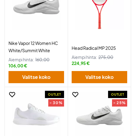
Nike Vapor 12 Women HC
Head Radical MP 2025
White/Summit White
Aiempi hinta:
275,00
Aiempi hinta:
160,00
224,95 €
106,00 €
Valitse koko
Valitse koko
OUTLET
OUTLET
- 30%
- 25%