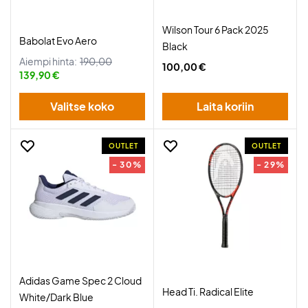
Wilson Tour 6 Pack 2025
Babolat Evo Aero
Black
Aiempi hinta:
190,00
100,00 €
139,90 €
Valitse koko
Laita koriin
OUTLET
OUTLET
- 30%
- 29%
Adidas Game Spec 2 Cloud
Head Ti. Radical Elite
White/Dark Blue