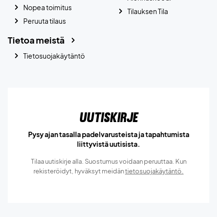
Nopea toimitus
Tilauksen Tila
Peruuta tilaus
Tietoa meistä
Tietosuojakäytäntö
Uutiskirje
Pysy ajan tasalla padelvarusteista ja tapahtumista
liittyvistä uutisista.
Tilaa uutiskirje alla. Suostumus voidaan peruuttaa. Kun
rekisteröidyt, hyväksyt meidän
tietosuojakäytäntö.