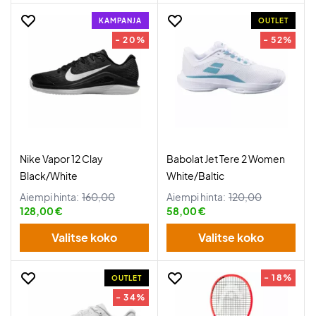
KAMPANJA
OUTLET
- 20%
- 52%
Nike Vapor 12 Clay
Babolat Jet Tere 2 Women
Black/White
White/Baltic
Aiempi hinta:
160,00
Aiempi hinta:
120,00
128,00 €
58,00 €
Valitse koko
Valitse koko
- 18%
OUTLET
- 34%