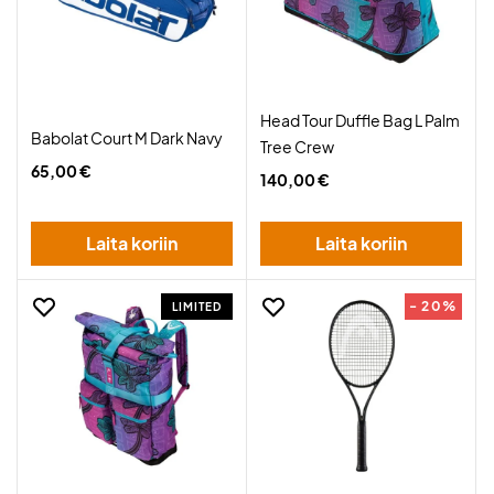
Head Tour Duffle Bag L Palm
Babolat Court M Dark Navy
Tree Crew
65,00 €
140,00 €
Laita koriin
Laita koriin
- 20%
LIMITED