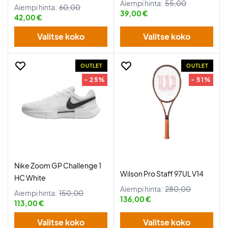
Aiempi hinta:
55,00
Aiempi hinta:
60,00
39,00 €
42,00 €
Valitse koko
Valitse koko
OUTLET
OUTLET
- 25%
- 51%
Nike Zoom GP Challenge 1
Wilson Pro Staff 97UL V14
HC White
Aiempi hinta:
280,00
Aiempi hinta:
150,00
136,00 €
113,00 €
Valitse koko
Valitse koko