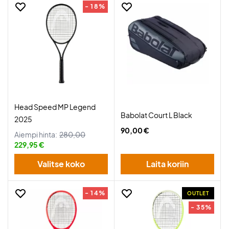
- 18%
Head Speed MP Legend
Babolat Court L Black
2025
90,00 €
Aiempi hinta:
280,00
229,95 €
Valitse koko
Laita koriin
- 14%
OUTLET
- 35%