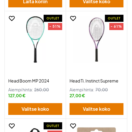
Laita koriin
Valitse koko
OUTLET
OUTLET
- 51%
- 61%
Head Boom MP 2024
Head Ti. Instinct Supreme
Aiempi hinta:
260,00
Aiempi hinta:
70,00
127,00 €
27,00 €
Valitse koko
Valitse koko
OUTLET