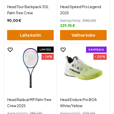
Head Tour Backpack 30L
Head Speed Pro Legend
Palm Tree Crew
2025
90,00 €
Aiempi hinta:
300,00
239,95 €
Laita koriin
Valitse koko
LIMITED
KAMPANJA
- 16%
- 20%
Head Radical MP Palm Tree
Head Endure Pro BOA
Crew 2025
White/Yellow
Aiempi hinta:
285,00
Aiempi hinta:
220,00