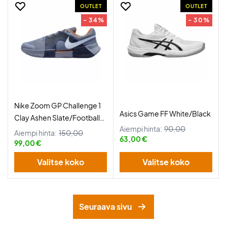
OUTLET
OUTLET
- 34%
- 30%
Nike Zoom GP Challenge 1
Asics Game FF White/Black
Clay Ashen Slate/Football
Aiempi hinta:
90,00
Grey
Aiempi hinta:
150,00
63,00 €
99,00 €
Valitse koko
Valitse koko
Seuraava sivu