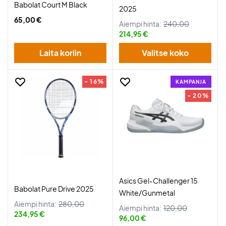
Babolat Court M Black
2025
65,00 €
Aiempi hinta:
240,00
214,95 €
Laita koriin
Valitse koko
- 16%
KAMPANJA
- 20%
Asics Gel-Challenger 15
Babolat Pure Drive 2025
White/Gunmetal
Aiempi hinta:
280,00
Aiempi hinta:
120,00
234,95 €
96,00 €