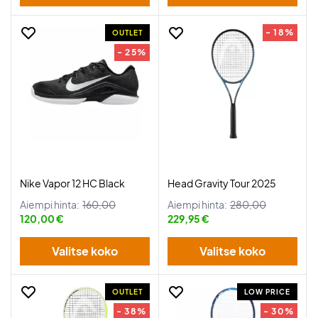
- 18%
OUTLET
- 25%
Nike Vapor 12 HC Black
Head Gravity Tour 2025
Aiempi hinta:
160,00
Aiempi hinta:
280,00
120,00 €
229,95 €
Valitse koko
Valitse koko
OUTLET
LOW PRICE
- 38%
- 30%