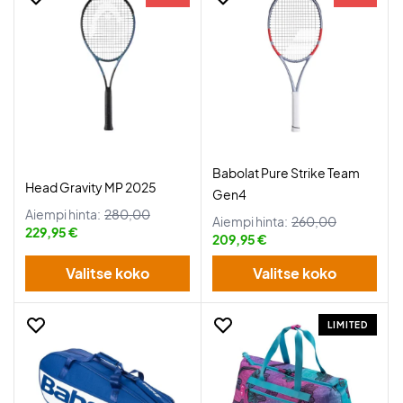
Babolat Pure Strike Team
Head Gravity MP 2025
Gen4
Aiempi hinta:
280,00
Aiempi hinta:
260,00
229,95 €
209,95 €
Valitse koko
Valitse koko
LIMITED