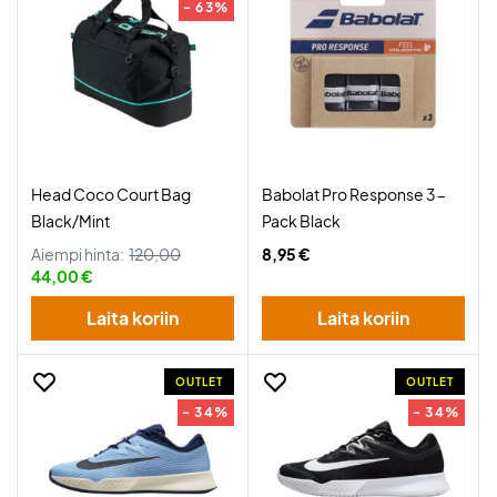
- 63%
Head Coco Court Bag
Babolat Pro Response 3-
Black/Mint
Pack Black
Aiempi hinta:
120,00
8,95 €
44,00 €
Laita koriin
Laita koriin
OUTLET
OUTLET
- 34%
- 34%