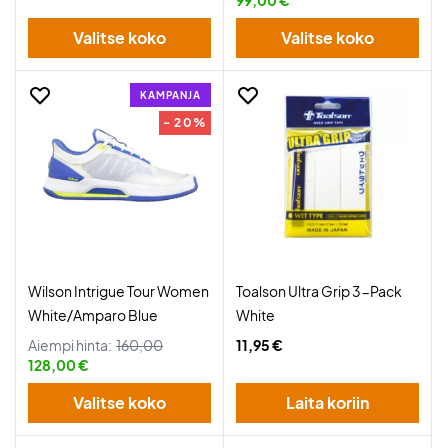
99,00 €
Valitse koko
Valitse koko
KAMPANJA
- 20%
Wilson Intrigue Tour Women
Toalson Ultra Grip 3-Pack
White/Amparo Blue
White
Aiempi hinta:
160,00
11,95 €
128,00 €
Valitse koko
Laita koriin