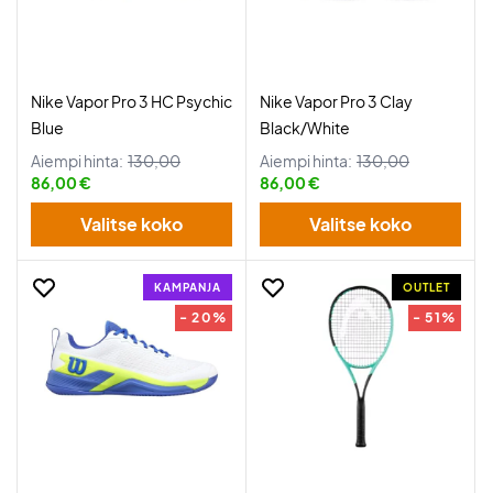
Nike Vapor Pro 3 HC Psychic
Nike Vapor Pro 3 Clay
Blue
Black/White
Aiempi hinta:
130,00
Aiempi hinta:
130,00
86,00 €
86,00 €
Valitse koko
Valitse koko
KAMPANJA
OUTLET
- 20%
- 51%