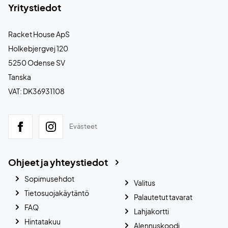
Yritystiedot
Racket House ApS
Holkebjergvej 120
5250 Odense SV
Tanska
VAT: DK36931108
Evästeet
Ohjeet ja yhteystiedot
Sopimusehdot
Valitus
Tietosuojakäytäntö
Palautetut tavarat
FAQ
Lahjakortti
Hintatakuu
Alennuskoodi