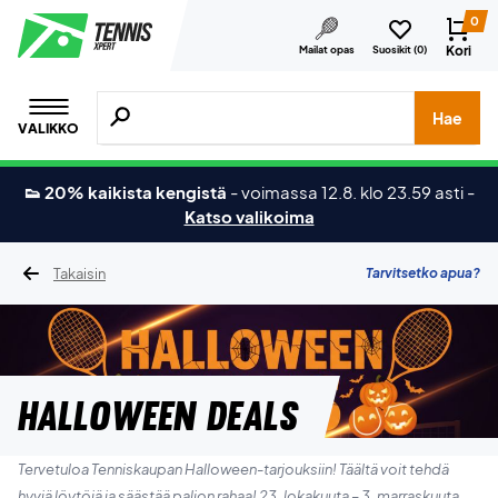
0
Kori
Mailat opas
Suosikit (
0
)
Hae tuotteita, merkkejä jne.
Hae
VALIKKO
👟 20% kaikista kengistä
-
voimassa 12.8. klo 23.59 asti
-
Katso valikoima
Takaisin
Tarvitsetko apua?
HALLOWEEN DEALS
Tervetuloa Tenniskaupan Halloween-tarjouksiin! Täältä voit tehdä
hyviä löytöjä ja säästää paljon rahaa! 23. lokakuuta – 3. marraskuuta