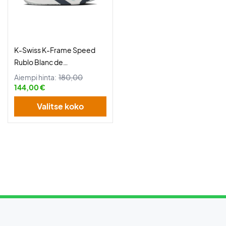
K-Swiss K-Frame Speed
Rublo Blanc de
Blanc/Carbon/Baltic
Aiempi hinta:
180,00
144,00 €
Valitse koko