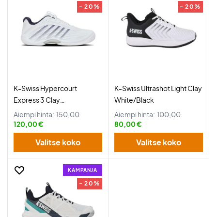
- 20%
- 20%
K-Swiss Hypercourt
K-Swiss Ultrashot Light Clay
Express 3 Clay
White/Black
White/Peacoat/Silver
Aiempi hinta:
150,00
Aiempi hinta:
100,00
120,00 €
80,00 €
Valitse koko
Valitse koko
KAMPANJA
- 20%