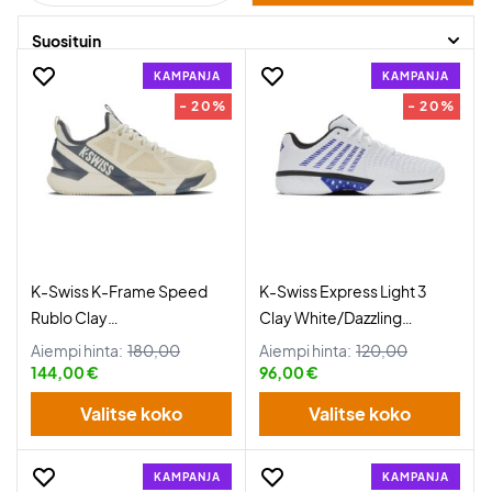
Suosituin
KAMPANJA
KAMPANJA
- 20%
- 20%
K-Swiss K-Frame Speed
K-Swiss Express Light 3
Rublo Clay
Clay White/Dazzling
Egret/Turbulence
Blue/Black
Aiempi hinta:
180,00
Aiempi hinta:
120,00
144,00 €
96,00 €
Valitse koko
Valitse koko
KAMPANJA
KAMPANJA