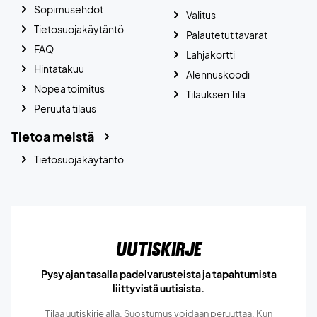
Sopimusehdot
Valitus
Tietosuojakäytäntö
Palautetut tavarat
FAQ
Lahjakortti
Hintatakuu
Alennuskoodi
Nopea toimitus
Tilauksen Tila
Peruuta tilaus
Tietoa meistä
Tietosuojakäytäntö
Uutiskirje
Pysy ajan tasalla padelvarusteista ja tapahtumista
liittyvistä uutisista.
Tilaa uutiskirje alla. Suostumus voidaan peruuttaa. Kun