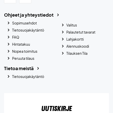
Ohjeet ja yhteystiedot
Sopimusehdot
Valitus
Tietosuojakäytäntö
Palautetut tavarat
FAQ
Lahjakortti
Hintatakuu
Alennuskoodi
Nopea toimitus
Tilauksen Tila
Peruuta tilaus
Tietoa meistä
Tietosuojakäytäntö
Uutiskirje