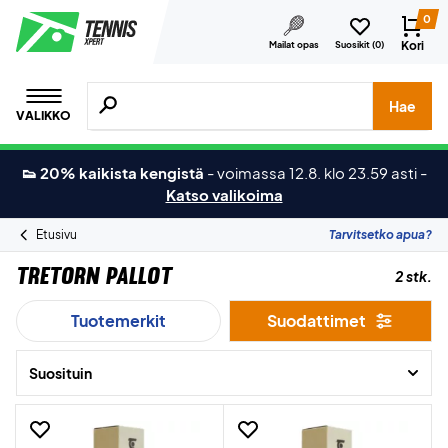
0
Kori
Mailat opas
Suosikit (
0
)
Hae tuotteita, merkkejä jne.
Hae
VALIKKO
👟 20% kaikista kengistä
-
voimassa 12.8. klo 23.59 asti
-
Katso valikoima
Etusivu
Tarvitsetko apua?
Tretorn Pallot
2 stk.
Tuotemerkit
Suodattimet
Suosituin