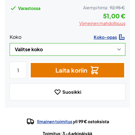
Aiempi hinta:
92,95 €
Varastossa
51,00 €
Viimeinen mahdollisuus
Koko
Koko-opas
Laita koriin
Suosikki
Ilmainen toimitus
yli 99 € ostoksista
Toimitus: 3-6 arkipäivää