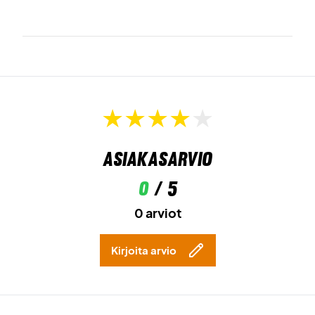
Materiaali: 88% polyesteriä, 12% elastaania.
Väri: Harmaa.
Asiakasarvio
0
/ 5
0 arviot
Kirjoita arvio