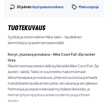
30 päivän
täysi palautusoikeus
Maksutapoja
TUOTEKUVAUS
Tyylikäs ja toiminnallinen Nike takki – täydellinen
lämmittelyyn ja peliin tenniskentällä!
Kevyt, joustava ja mukava – Nike Court Full-Zip Jacket
Grey
Päivitä treenivarusteesi tällä tyylikkäällä Nike Court Full-Zip
Jacket -takilla. Takki on suunniteltu maksimoimaan
liikkumisvapaus ja mukavuus, jotta voit suoriutua parhaalla
mahdollisella tavalla ennen peliä, sen aikana ja sen jälkeen.
Pehmeä ja joustava materiaali myötäilee liikkeitäsi, ja
hieman lyhyempi pituus antaa modernin ja sporttisen
ilmeen.