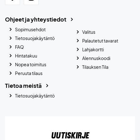
Ohjeet ja yhteystiedot
Sopimusehdot
Valitus
Tietosuojakäytäntö
Palautetut tavarat
FAQ
Lahjakortti
Hintatakuu
Alennuskoodi
Nopea toimitus
Tilauksen Tila
Peruuta tilaus
Tietoa meistä
Tietosuojakäytäntö
Uutiskirje