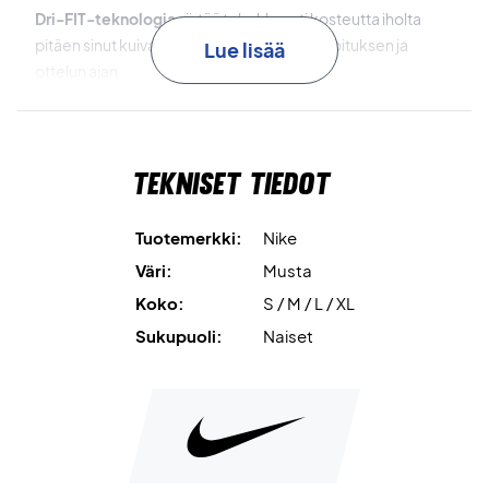
Dri-FIT-teknologia
siirtää tehokkaasti kosteutta iholta
pitäen sinut kuivana ja mukavana koko harjoituksen ja
Lue lisää
ottelun ajan.
Joustava ja pehmeä kangas
takaa miellyttävän istuvuuden,
joka mukautuu kehosi liikkeisiin ja pitää sinut lämpimänä
Tekniset tiedot
viileinä päivinä.
Lyhyempi istuvuus
on suunniteltu yltämään vyötärölle,
Tuotemerkki:
Nike
mikä antaa modernin ja imartelevan ilmeen – täydellinen
Väri:
Musta
sekä lämmittelyyn että palautumiseen pelin jälkeen.
Koko:
S / M / L / XL
Takki on valmistettu vähintään 75% kierrätetyistä
Sukupuoli:
Naiset
polyesterikuiduista osana Niken kestävän kehityksen
aloitetta.
Pysy lämpimänä tyylillä – osta Nike Court Full-Zip Jacket
Grey jo tänään!