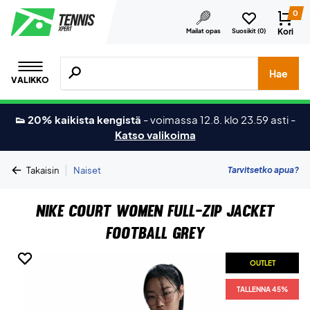
0
Kori
Mailat opas
Suosikit (
0
)
Hae tuotteita, merkkejä jne.
Hae
VALIKKO
👟 20% kaikista kengistä
-
voimassa 12.8. klo 23.59 asti
-
Katso valikoima
|
Tarvitsetko apua?
Takaisin
Naiset
Nike Court Women Full-Zip Jacket
Football Grey
OUTLET
OUTLET
TALLENNA 45%
TALLENNA 45%