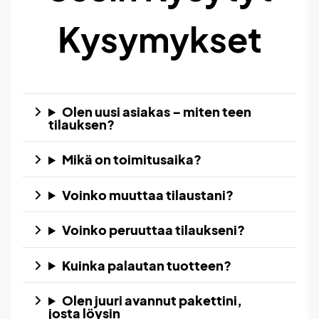
Kysymykset
Olen uusi asiakas – miten teen
tilauksen?
Mikä on toimitusaika?
Voinko muuttaa tilaustani?
Voinko peruuttaa tilaukseni?
Kuinka palautan tuotteen?
Olen juuri avannut pakettini,
josta löysin