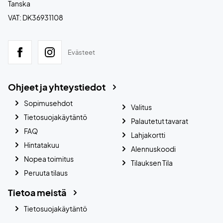
Tanska
VAT: DK36931108
Evästeet
Ohjeet ja yhteystiedot
Sopimusehdot
Valitus
Tietosuojakäytäntö
Palautetut tavarat
FAQ
Lahjakortti
Hintatakuu
Alennuskoodi
Nopea toimitus
Tilauksen Tila
Peruuta tilaus
Tietoa meistä
Tietosuojakäytäntö