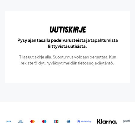
Uutiskirje
Pysy ajan tasalla padelvarusteista ja tapahtumista
liittyvistä uutisista.
Tilaa uutiskirje alla. Suostumus voidaan peruuttaa. Kun
rekisteröidyt, hyväksyt meidän
tietosuojakäytäntö.