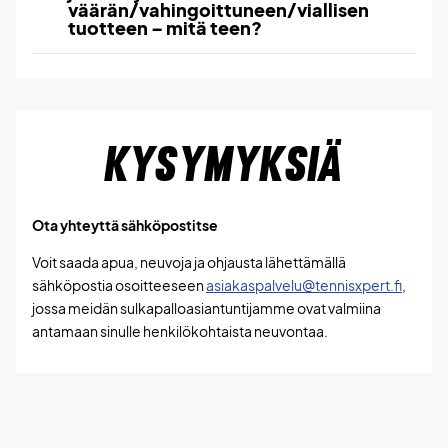
väärän/vahingoittuneen/viallisen
tuotteen – mitä teen?
KYSYMYKSIÄ
Ota yhteyttä sähköpostitse
Voit saada apua, neuvoja ja ohjausta lähettämällä
sähköpostia osoitteeseen
asiakaspalvelu@tennisxpert.fi
,
jossa meidän sulkapalloasiantuntijamme ovat valmiina
antamaan sinulle henkilökohtaista neuvontaa.