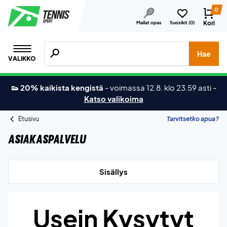
0
Kori
Mailat opas
Suosikit (
0
)
Hae tuotteita, merkkejä jne.
Hae
VALIKKO
👟 20% kaikista kengistä
-
voimassa 12.8. klo 23.59 asti
-
Katso valikoima
Etusivu
Tarvitsetko apua?
Asiakaspalvelu
Sisällys
Usein Kysytyt