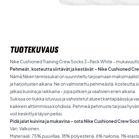
TUOTEKUVAUS
Nike Cushioned Training Crew Socks 3-Pack White – mukavuutta 
Pehmeät, kosteutta siirtävät ja kestävät – Nike Cushioned C
Nämä Niken tennissukat on suunniteltu tarjoamaan maksimaalista
ja harjoitusten aikana. Ne on valmistettu pehmeästä, kosteutta sii
jalkasi kuivina ja raikkaina – jopa pitkien ja vaativien erien aikana.
Sukissa on tiukka istuvuus ja vahvistetut alueet kantapäässä ja va
kaikkein alttiimmissa kohdissa. Pehmeä pehmuste tarjoaa hyvän 
voit keskittyä täysin peliisi.
Pidä jalat kuivina ja mukavina – osta Nike Cushioned Crew Sock
Väri: Valkoinen.
Materiaali: 75% puuvillaa, 18% polyesteriä, 6% nailonia, 1% elast