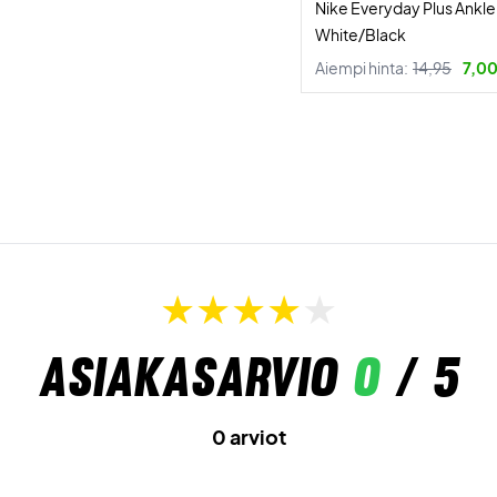
Nike Everyday Plus Ankl
White/Black
Aiempi hinta:
14,95
7,00
Asiakasarvio
0
/ 5
0 arviot