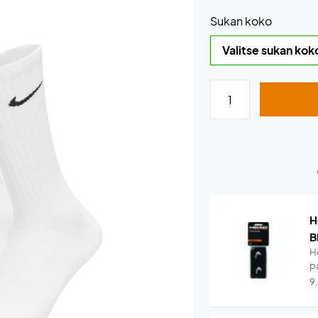
Sukan koko
H
B
H
pa
9