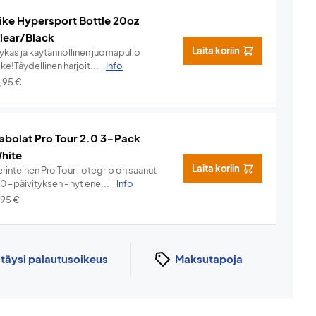
ike Hypersport Bottle 20oz
lear/Black
Laita koriin
lykäs ja käytännöllinen juomapullo
ke!Täydellinen harjoit...
Info
7,95
€
abolat Pro Tour 2.0 3-Pack
hite
Laita koriin
rinteinen Pro Tour -otegrip on saanut
.0-päivityksen - nyt ene...
Info
,95
€
n
täysi palautusoikeus
Maksutapoja