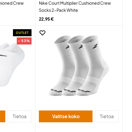
shioned Crew
Nike Court Multiplier Cushioned Crew
Socks 2-Pack White
22,95 €
OUTLET
- 53%
Tietoa
Valitse koko
Tietoa