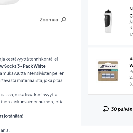
N
C
Zoomaa
Ä
Ni
1
B
ja kestävyyttä tenniskentälle!
W
rew Socks 3-Pack White
Pe
 mukavuutta intensiivisten pelien
2
rtävästä materiaalista, joka pitää
8
rpaissa, mikä lisää kestävyyttä
tuen ja iskunvaimennuksen, jotta
30 päivä
s jo tänään!
aania.