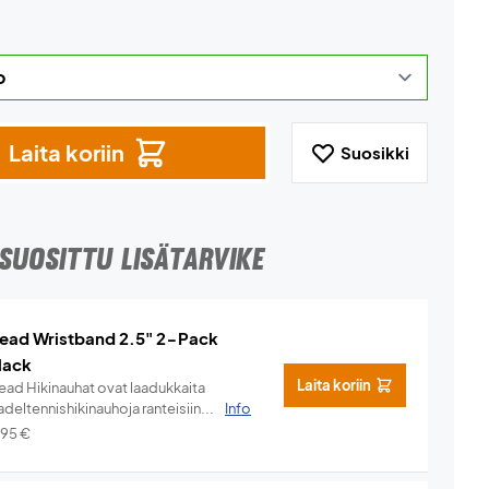
Laita koriin
Suosikki
SUOSITTU LISÄTARVIKE
ead Wristband 2.5" 2-Pack
lack
Laita koriin
ead Hikinauhat ovat laadukkaita
deltennishikinauhoja ranteisiin...
Info
,95
€