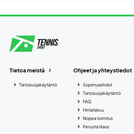
Tietoa meistä
Ohjeet ja yhteystiedot
Tietosuojakäytäntö
Sopimusehdot
Tietosuojakäytäntö
FAQ
Hintatakuu
Nopea toimitus
Peruuta tilaus