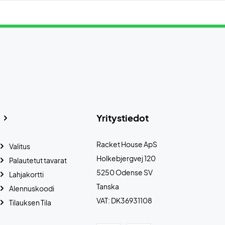
Yritystiedot
Racket House ApS
Valitus
Holkebjergvej 120
Palautetut tavarat
5250 Odense SV
Lahjakortti
Tanska
Alennuskoodi
VAT: DK36931108
Tilauksen Tila