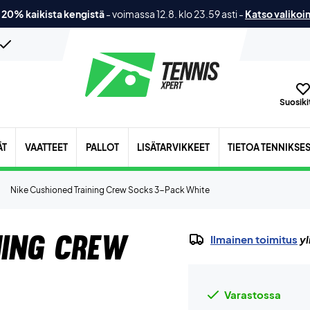
 20% kaikista kengistä
-
voimassa 12.8. klo 23.59 asti
-
Katso valikoi
Suosikit
ÄT
VAATTEET
PALLOT
LISÄTARVIKKEET
TIETOA TENNIKSE
Nike Cushioned Training Crew Socks 3-Pack White
ning Crew
Ilmainen toimitus
yl
Varastossa