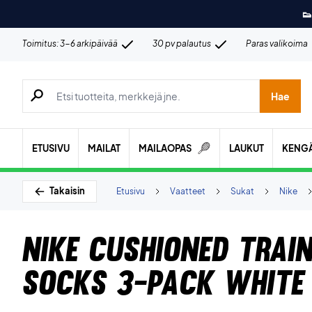
👟
Toimitus: 3-6 arkipäivää
30 pv palautus
Paras valikoima
Hae tuotteita, merkkejä jne.
Hae
ETUSIVU
MAILAT
MAILAOPAS
LAUKUT
KENG
Takaisin
Etusivu
Vaatteet
Sukat
Nike
Nike Cushioned Trai
Socks 3-Pack White