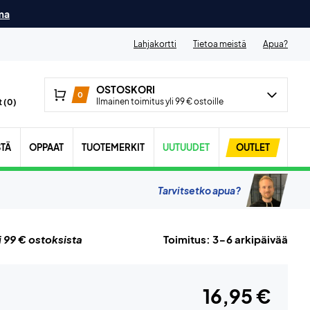
ma
Lahjakortti
Tietoa meistä
Apua?
OSTOSKORI
0
Ilmainen toimitus yli 99 € ostoille
 (
0
)
STÄ
OPPAAT
TUOTEMERKIT
UUTUUDET
OUTLET
Tarvitsetko apua?
i 99 € ostoksista
Toimitus: 3-6 arkipäivää
16,95 €