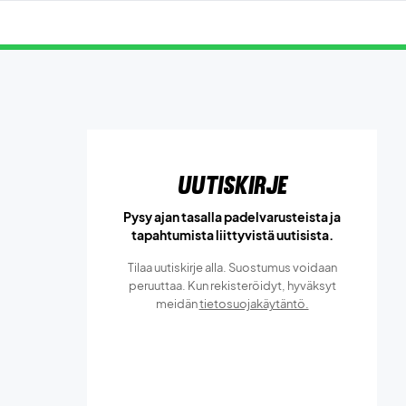
Uutiskirje
Pysy ajan tasalla padelvarusteista ja
tapahtumista liittyvistä uutisista.
Tilaa uutiskirje alla. Suostumus voidaan
peruuttaa. Kun rekisteröidyt, hyväksyt
meidän
tietosuojakäytäntö.