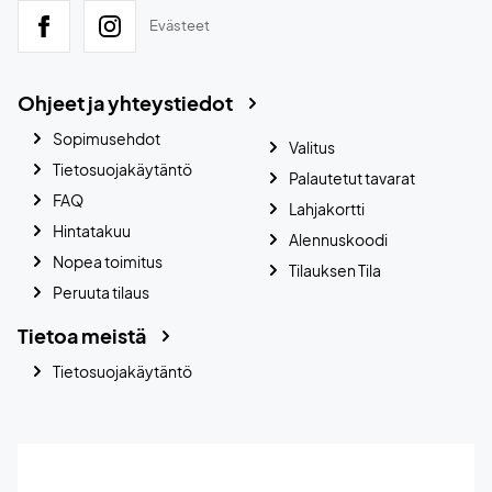
Evästeet
Ohjeet ja yhteystiedot
Sopimusehdot
Valitus
Tietosuojakäytäntö
Palautetut tavarat
FAQ
Lahjakortti
Hintatakuu
Alennuskoodi
Nopea toimitus
Tilauksen Tila
Peruuta tilaus
Tietoa meistä
Tietosuojakäytäntö