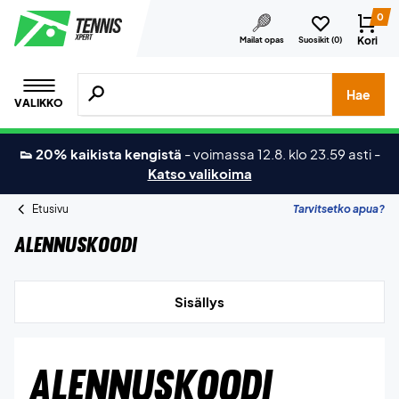
0
Kori
Mailat opas
Suosikit (
0
)
Hae tuotteita, merkkejä jne.
Hae
VALIKKO
👟 20% kaikista kengistä
-
voimassa 12.8. klo 23.59 asti
-
Katso valikoima
Etusivu
Tarvitsetko apua?
Alennuskoodi
Sisällys
ALENNUSKOODI