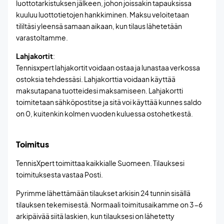
luottotarkistuksen jälkeen, johon joissakin tapauksissa
kuuluu luottotietojen hankkiminen. Maksu veloitetaan
tililtäsi yleensä samaan aikaan, kun tilaus lähetetään
varastoltamme.
Lahjakortit
:
Tennisxpert lahjakortit voidaan ostaa ja lunastaa verkossa
ostoksia tehdessäsi. Lahjakorttia voidaan käyttää
maksutapana tuotteidesi maksamiseen. Lahjakortti
toimitetaan sähköpostitse ja sitä voi käyttää kunnes saldo
on 0, kuitenkin kolmen vuoden kuluessa ostohetkestä.
Toimitus
TennisXpert toimittaa kaikkialle Suomeen. Tilauksesi
toimituksesta vastaa Posti.
Pyrimme lähettämään tilaukset arkisin 24 tunnin sisällä
tilauksen tekemisestä. Normaali toimitusaikamme on 3-6
arkipäivää siitä laskien, kun tilauksesi on lähetetty