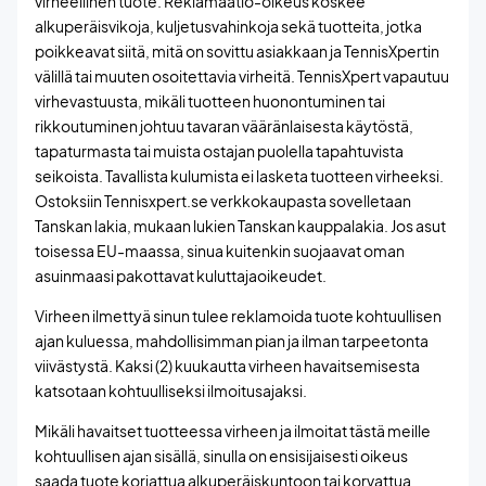
virheellinen tuote. Reklamaatio-oikeus koskee
alkuperäisvikoja, kuljetusvahinkoja sekä tuotteita, jotka
poikkeavat siitä, mitä on sovittu asiakkaan ja TennisXpertin
välillä tai muuten osoitettavia virheitä. TennisXpert vapautuu
virhevastuusta, mikäli tuotteen huonontuminen tai
rikkoutuminen johtuu tavaran vääränlaisesta käytöstä,
tapaturmasta tai muista ostajan puolella tapahtuvista
seikoista. Tavallista kulumista ei lasketa tuotteen virheeksi.
Ostoksiin Tennisxpert.se verkkokaupasta sovelletaan
Tanskan lakia, mukaan lukien Tanskan kauppalakia. Jos asut
toisessa EU-maassa, sinua kuitenkin suojaavat oman
asuinmaasi pakottavat kuluttajaoikeudet.
Virheen ilmettyä sinun tulee reklamoida tuote kohtuullisen
ajan kuluessa, mahdollisimman pian ja ilman tarpeetonta
viivästystä. Kaksi (2) kuukautta virheen havaitsemisesta
katsotaan kohtuulliseksi ilmoitusajaksi.
Mikäli havaitset tuotteessa virheen ja ilmoitat tästä meille
kohtuullisen ajan sisällä, sinulla on ensisijaisesti oikeus
saada tuote korjattua alkuperäiskuntoon tai korvattua