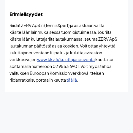
Erimielisyydet
Riidat ZERV ApS:n (TennisXpert) ja asiakkaan välillä
käsitellään lainmukaisessa tuomioistuimessa. Jos riita
käsitellään kuluttajariitalautakunnassa, seuraa ZERV ApS
lautakunnan päätöstä asiaa koskien. Voit ottaa yhteyttä
kuluttajaneuvontaan Kilpailu- ja kuluttajaviraston
verkkosivujen
www.kkv.fi/kuluttajaneuvonta
kautta tai
soittamalla numeroon 02 9553 6901. Voit myös tehdä
valituksen Euroopan Komission verkkovälitteisen
riidanratkaisuportaalin kautta
täällä
.