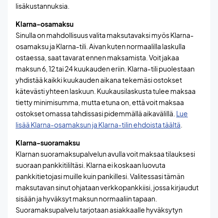
lisäkustannuksia.
Klarna-osamaksu
Sinulla on mahdollisuus valita maksutavaksi myös Klarna-
osamaksu ja Klarna-tili. Aivan kuten normaalilla laskulla
ostaessa, saat tavarat ennen maksamista. Voit jakaa
maksun 6, 12 tai 24 kuukauden eriin. Klarna-tili puolestaan
yhdistää kaikki kuukauden aikana tekemäsi ostokset
kätevästi yhteen laskuun. Kuukausilaskusta tulee maksaa
tietty minimisumma, mutta etuna on, että voit maksaa
ostokset omassa tahdissasi pidemmällä aikavälillä.
Lue
lisää Klarna-osamaksun ja Klarna-tilin ehdoista täältä
.
Klarna-suoramaksu
Klarnan suoramaksupalvelun avulla voit maksaa tilauksesi
suoraan pankkitililtäsi. Klarna ei koskaan luovuta
pankkitietojasi muille kuin pankillesi. Valitessasi tämän
maksutavan sinut ohjataan verkkopankkiisi, jossa kirjaudut
sisään ja hyväksyt maksun normaaliin tapaan.
Suoramaksupalvelu tarjotaan asiakkaalle hyväksytyn