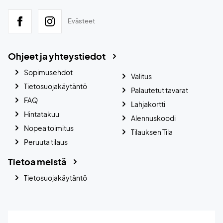
Evästeet
Ohjeet ja yhteystiedot
Sopimusehdot
Valitus
Tietosuojakäytäntö
Palautetut tavarat
FAQ
Lahjakortti
Hintatakuu
Alennuskoodi
Nopea toimitus
Tilauksen Tila
Peruuta tilaus
Tietoa meistä
Tietosuojakäytäntö