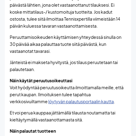
päivästä lähtien, jona olet vastaanottanut tilauksesi. Ei
koske mittatilaus-/ kustomoituja tuotteita. Jos kadut
ostosta, tulee siitä ilmoittaa Tennisxpertilla viimeistään 14
päivän kuluessa tavaran vastaanottamisesta.
Peruuttamisoikeuden käyttämisen yhteydessä sinulla on
30 päivää aikaa palauttaa tuote siitä päivästä, kun
vastaanotat tavarasi.
Jänteistä ei makseta hyvitystä, jos tilaus peruutetaan tai
palautetaan.
Näin käytät peruutusoikeuttasi
Voit hyödyntää peruutusoikeutta ilmoittamalla meille, että
perut kaupan. Ilmoituksen tulee tapahtua
verkkosivuiltamme
löytyvän palautusportaalin kautta
.
Et voi perua kauppaa jättämällä tilausta noutamatta tai
kieltäytymällä vastaanottamasta sitä.
Näin palautat tuotteen