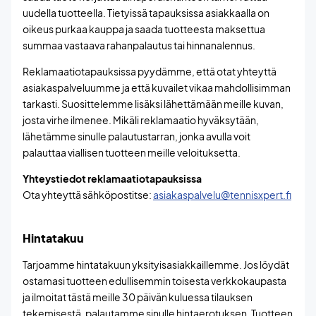
uudella tuotteella. Tietyissä tapauksissa asiakkaalla on
oikeus purkaa kauppa ja saada tuotteesta maksettua
summaa vastaava rahanpalautus tai hinnanalennus.
Reklamaatiotapauksissa pyydämme, että otat yhteyttä
asiakaspalveluumme ja että kuvailet vikaa mahdollisimman
tarkasti. Suosittelemme lisäksi lähettämään meille kuvan,
josta virhe ilmenee. Mikäli reklamaatio hyväksytään,
lähetämme sinulle palautustarran, jonka avulla voit
palauttaa viallisen tuotteen meille veloituksetta.
Yhteystiedot reklamaatiotapauksissa
Ota yhteyttä sähköpostitse:
asiakaspalvelu@tennisxpert.fi
Hintatakuu
Tarjoamme hintatakuun yksityisasiakkaillemme. Jos löydät
ostamasi tuotteen edullisemmin toisesta verkkokaupasta
ja ilmoitat tästä meille 30 päivän kuluessa tilauksen
tekemisestä, palautamme sinulle hintaerotuksen. Tuotteen