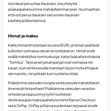
Jos haluat peruuttaa tilauksesi, ota yhteyttä
asiakaspalveluumme mahdollisimman pian. Huomaathan,
että voit perua tilauksen vain ennen tilauksen
käsittelyä/lähettämistä.
Hinnat ja maksu
Kaikki hinnat ilmoitetaan euroina (EUR), ja hinnat sisältävät
kulloinkin voimassa olevan arvonlisäveron. Hinnat eivät
sisällä mahdollisia toimituskuluja, katso lisää alta kohdasta
”Toimitus”. Tarjoukset ja kampanjat ovat voimassa niin
kauan, kuin verkkosivuilla mainitaan tai jos muita ehtoja ei
ole mainittu, niin pitkään kuin tuotteita riittää.
Pidätämme oikeuden korjata verkkosivuilla mahdollisesti
ilmenevät hintavirheet! Pidätämme oikeuden varaston
virheisiin ja loppuunmyytyihin tuotteisiin.
Verkkokaupan maksupalveluna toimii Klarna Checkout
sekä OnPay. OnPay ja Klarna puolestaan tarjoavat sinulle