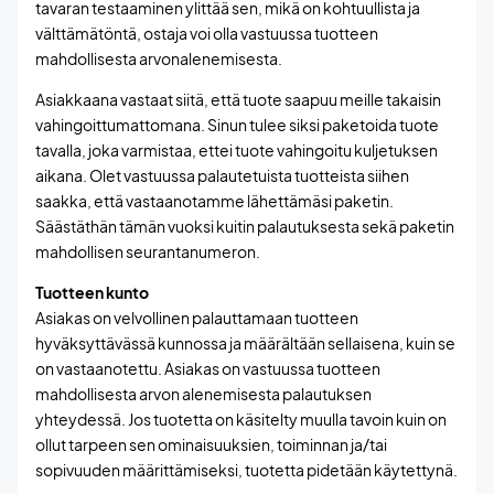
tavaran testaaminen ylittää sen, mikä on kohtuullista ja
välttämätöntä, ostaja voi olla vastuussa tuotteen
mahdollisesta arvonalenemisesta.
Asiakkaana vastaat siitä, että tuote saapuu meille takaisin
vahingoittumattomana. Sinun tulee siksi paketoida tuote
tavalla, joka varmistaa, ettei tuote vahingoitu kuljetuksen
aikana. Olet vastuussa palautetuista tuotteista siihen
saakka, että vastaanotamme lähettämäsi paketin.
Säästäthän tämän vuoksi kuitin palautuksesta sekä paketin
mahdollisen seurantanumeron.
Tuotteen kunto
Asiakas on velvollinen palauttamaan tuotteen
hyväksyttävässä kunnossa ja määrältään sellaisena, kuin se
on vastaanotettu. Asiakas on vastuussa tuotteen
mahdollisesta arvon alenemisesta palautuksen
yhteydessä. Jos tuotetta on käsitelty muulla tavoin kuin on
ollut tarpeen sen ominaisuuksien, toiminnan ja/tai
sopivuuden määrittämiseksi, tuotetta pidetään käytettynä.