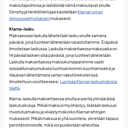
maksutapoihinsa ja räätälöidä nämä maksutavat sinulle.
Siirrettyjä henkilötietojasi käsitellään
Klarnan oman
tietosuojailmoituksen
mukaisesti.
Klarna-lasku
Maksaessasi laskulla lähetetään lasku sinulle samana
päivänä, jona tuotteet lähetetään varastoltamme. Eräpäivä
ilmoitetaan laskussa. Laskulla maksettaessa maksuaika on
14 päivää laskien siitä päivästä, jona tuotteet lähetetään.
Laskulla maksettaessa maksukumppanimme vaatii
sosiaaliturvatunnuksesi luottoarvioinnin suorittamiseksi ja
tilauksen lähettämistä varten väestörekisterissä
ilmoitettuun osoitteeseesi.
Lue lisää Klarnan laskuehdoista
täältä
.
Klarna-laskulla maksettaessa sinulta ei peritä ylimääräisiä
laskutuskuluja. Mikäli maksusi myöhästyy, lisätään laskuusi
muistutusmaksu ja viivästymiskorko Klarnan ehtojen
mukaisesti. Mikäli maksua ei yhä suoriteta, siirretään tapaus
perintätoimistolle, mikä voi puolestaan aiheuttaa