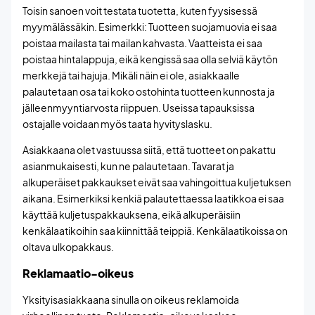
Toisin sanoen voit testata tuotetta, kuten fyysisessä
myymälässäkin. Esimerkki: Tuotteen suojamuovia ei saa
poistaa mailasta tai mailan kahvasta. Vaatteista ei saa
poistaa hintalappuja, eikä kengissä saa olla selviä käytön
merkkejä tai hajuja. Mikäli näin ei ole, asiakkaalle
palautetaan osa tai koko ostohinta tuotteen kunnosta ja
jälleenmyyntiarvosta riippuen. Useissa tapauksissa
ostajalle voidaan myös taata hyvityslasku.
Asiakkaana olet vastuussa siitä, että tuotteet on pakattu
asianmukaisesti, kun ne palautetaan. Tavarat ja
alkuperäiset pakkaukset eivät saa vahingoittua kuljetuksen
aikana. Esimerkiksi kenkiä palautettaessa laatikkoa ei saa
käyttää kuljetuspakkauksena, eikä alkuperäisiin
kenkälaatikoihin saa kiinnittää teippiä. Kenkälaatikoissa on
oltava ulkopakkaus.
Reklamaatio-oikeus
Yksityisasiakkaana sinulla on oikeus reklamoida