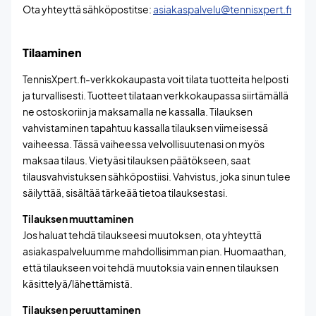
Ota yhteyttä sähköpostitse:
asiakaspalvelu@tennisxpert.fi
Tilaaminen
TennisXpert.fi-verkkokaupasta voit tilata tuotteita helposti
ja turvallisesti. Tuotteet tilataan verkkokaupassa siirtämällä
ne ostoskoriin ja maksamalla ne kassalla. Tilauksen
vahvistaminen tapahtuu kassalla tilauksen viimeisessä
vaiheessa. Tässä vaiheessa velvollisuutenasi on myös
maksaa tilaus. Vietyäsi tilauksen päätökseen, saat
tilausvahvistuksen sähköpostiisi. Vahvistus, joka sinun tulee
säilyttää, sisältää tärkeää tietoa tilauksestasi.
Tilauksen muuttaminen
Jos haluat tehdä tilaukseesi muutoksen, ota yhteyttä
asiakaspalveluumme mahdollisimman pian. Huomaathan,
että tilaukseen voi tehdä muutoksia vain ennen tilauksen
käsittelyä/lähettämistä.
Tilauksen peruuttaminen