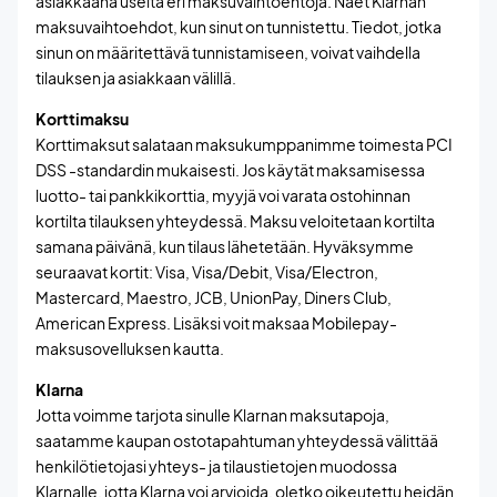
asiakkaana useita eri maksuvaihtoehtoja. Näet Klarnan
maksuvaihtoehdot, kun sinut on tunnistettu. Tiedot, jotka
sinun on määritettävä tunnistamiseen, voivat vaihdella
tilauksen ja asiakkaan välillä.
Korttimaksu
Korttimaksut salataan maksukumppanimme toimesta PCI
DSS -standardin mukaisesti. Jos käytät maksamisessa
luotto- tai pankkikorttia, myyjä voi varata ostohinnan
kortilta tilauksen yhteydessä. Maksu veloitetaan kortilta
samana päivänä, kun tilaus lähetetään. Hyväksymme
seuraavat kortit: Visa, Visa/Debit, Visa/Electron,
Mastercard, Maestro, JCB, UnionPay, Diners Club,
American Express. Lisäksi voit maksaa Mobilepay-
maksusovelluksen kautta.
Klarna
Jotta voimme tarjota sinulle Klarnan maksutapoja,
saatamme kaupan ostotapahtuman yhteydessä välittää
henkilötietojasi yhteys- ja tilaustietojen muodossa
Klarnalle, jotta Klarna voi arvioida, oletko oikeutettu heidän