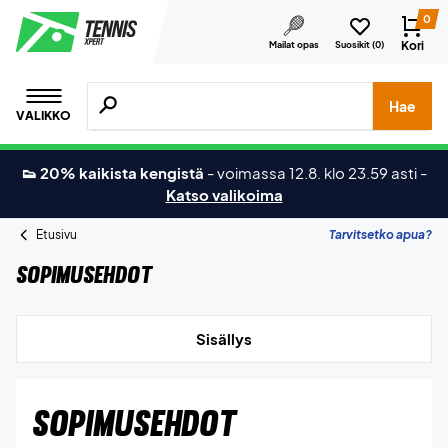
0
Kori
Mailat opas
Suosikit (
0
)
Hae tuotteita, merkkejä jne.
Hae
VALIKKO
👟 20% kaikista kengistä
-
voimassa 12.8. klo 23.59 asti
-
Katso valikoima
Etusivu
Tarvitsetko apua?
Sopimusehdot
Sisällys
SOPIMUSEHDOT