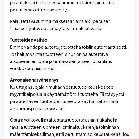
palautuksen tai kunnes saamme todisteen siitä, että
palautuspaketti on lähetetty.
Palautettava summa maksetaan aina alkuperäisen
tilauksen yhteydessä käytetyllä maksutavalla.
Tuotteiden vaihto
Emme vaihda palautettuja tuotteita toisiin automaattisesti.
Jos haluat vaihtaa tuotteen, sinun on palautettava
alkuperäinen tuote ja tehtävä sen jälkeen uusi tilaus
verkkokaupassamme.
Arvonalennusvähennys
Kuluttajansuojalain mukaan peruutusoikeus koskee
myyntikelpoisia ja käyttämättömiä tuotteita. Tästä syystä
palautettavien tuotteiden tulee olla käyttämättömiä ja
alkuperäispakkauksissaan.
Ostaja voi kokeilla tai testata tuotetta asianmukaisella
tavalla tuotteen luonteen, ominaisuuksien ja toiminnan
määrittämiseksi ilman, että peruuttamisoikeus raukeaa. Jos