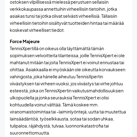
ostoksen vilpillisessä mielessä perustuen sellaisiin
verkkokaupassa annettuihin virheellisiin tietoihin, jotka
asiakas tunsi tai jotka olivat selvästi virheellisiä. Tällaisiin
virheellisiin tietoihin sisältyvät tuotteiden hintaa tai määrää
koskevat virheelliset tiedot.
Force Majeure
TennisXpertillä on oikeus olla täyttämättä tämän
sopimuksen velvoitteita tilanteissa, joille TennisXpert ei ole
mahtanut mitään tai joita TennisXpert ei voinut ennustaa tai
ohittaa. Asiakkaalla ei myöskään ole oikeutta korvaukseen
vahingosta, joka hänelle aiheutuu TennisXpertin
viivästyksen tai virheen vuoksi, jos viivästys tai virhe johtuu
esteestä, joka on TennisXpertin vaikutusmahdollisuuksien
ulkopuolella ja jonka seurauksia TennisXpert ei olisi
kohtuudella voinut välttää. Tämä koskee mm.
viranomaistoimintaa tai -laiminlyöntejä, uutta tai muutettua
lainsäädäntöä, työselkkausta, sotaa tai sodan uhkaa,
tulipaloa, räjähdystä, tulvaa, luonnonkatastrofia tai
suuronnettomuutta.