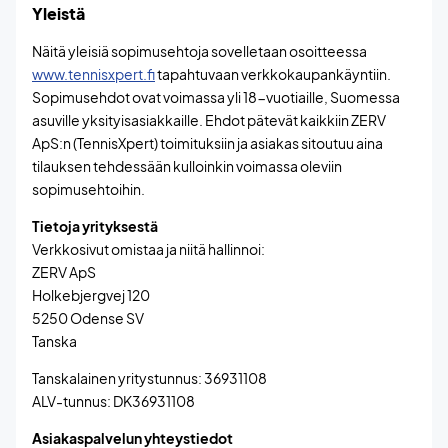
Yleistä
Näitä yleisiä sopimusehtoja sovelletaan osoitteessa
www.tennisxpert.fi
tapahtuvaan verkkokaupankäyntiin.
Sopimusehdot ovat voimassa yli 18-vuotiaille, Suomessa
asuville yksityisasiakkaille. Ehdot pätevät kaikkiin ZERV
ApS:n (TennisXpert) toimituksiin ja asiakas sitoutuu aina
tilauksen tehdessään kulloinkin voimassa oleviin
sopimusehtoihin.
Tietoja yrityksestä
Verkkosivut omistaa ja niitä hallinnoi:
ZERV ApS
Holkebjergvej 120
5250 Odense SV
Tanska
Tanskalainen yritystunnus: 36931108
ALV-tunnus: DK36931108
Asiakaspalvelun yhteystiedot