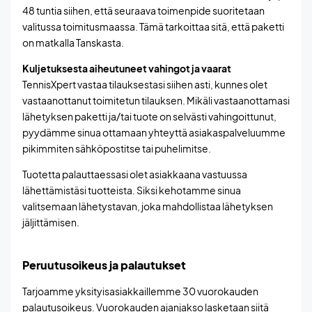
48 tuntia siihen, että seuraava toimenpide suoritetaan
valitussa toimitusmaassa. Tämä tarkoittaa sitä, että paketti
on matkalla Tanskasta.
Kuljetuksesta aiheutuneet vahingot ja vaarat
TennisXpert vastaa tilauksestasi siihen asti, kunnes olet
vastaanottanut toimitetun tilauksen. Mikäli vastaanottamasi
lähetyksen paketti ja/tai tuote on selvästi vahingoittunut,
pyydämme sinua ottamaan yhteyttä asiakaspalveluumme
pikimmiten sähköpostitse tai puhelimitse.
Tuotetta palauttaessasi olet asiakkaana vastuussa
lähettämistäsi tuotteista. Siksi kehotamme sinua
valitsemaan lähetystavan, joka mahdollistaa lähetyksen
jäljittämisen.
Peruutusoikeus ja palautukset
Tarjoamme yksityisasiakkaillemme 30 vuorokauden
palautusoikeus. Vuorokauden ajanjakso lasketaan siitä