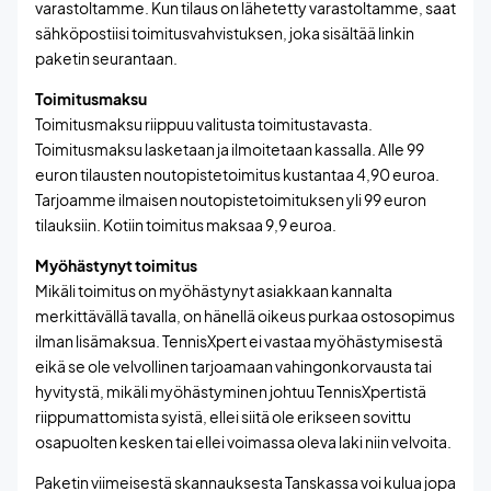
varastoltamme. Kun tilaus on lähetetty varastoltamme, saat
sähköpostiisi toimitusvahvistuksen, joka sisältää linkin
paketin seurantaan.
Toimitusmaksu
Toimitusmaksu riippuu valitusta toimitustavasta.
Toimitusmaksu lasketaan ja ilmoitetaan kassalla. Alle 99
euron tilausten noutopistetoimitus kustantaa 4,90 euroa.
Tarjoamme ilmaisen noutopistetoimituksen yli 99 euron
tilauksiin. Kotiin toimitus maksaa 9,9 euroa.
Myöhästynyt toimitus
Mikäli toimitus on myöhästynyt asiakkaan kannalta
merkittävällä tavalla, on hänellä oikeus purkaa ostosopimus
ilman lisämaksua. TennisXpert ei vastaa myöhästymisestä
eikä se ole velvollinen tarjoamaan vahingonkorvausta tai
hyvitystä, mikäli myöhästyminen johtuu TennisXpertistä
riippumattomista syistä, ellei siitä ole erikseen sovittu
osapuolten kesken tai ellei voimassa oleva laki niin velvoita.
Paketin viimeisestä skannauksesta Tanskassa voi kulua jopa