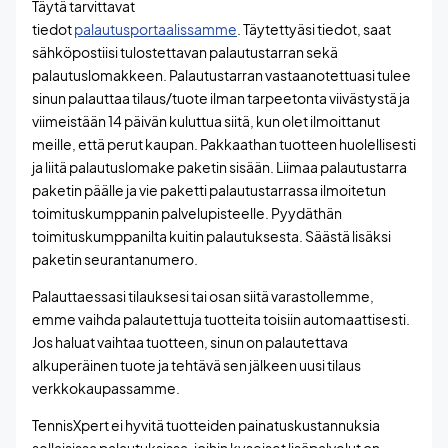
Täytä tarvittavat
tiedot
palautusportaalissamme
. Täytettyäsi tiedot, saat
sähköpostiisi tulostettavan palautustarran sekä
palautuslomakkeen. Palautustarran vastaanotettuasi tulee
sinun palauttaa tilaus/tuote ilman tarpeetonta viivästystä ja
viimeistään 14 päivän kuluttua siitä, kun olet ilmoittanut
meille, että perut kaupan. Pakkaathan tuotteen huolellisesti
ja liitä palautuslomake paketin sisään. Liimaa palautustarra
paketin päälle ja vie paketti palautustarrassa ilmoitetun
toimituskumppanin palvelupisteelle. Pyydäthän
toimituskumppanilta kuitin palautuksesta. Säästä lisäksi
paketin seurantanumero.
Palauttaessasi tilauksesi tai osan siitä varastollemme,
emme vaihda palautettuja tuotteita toisiin automaattisesti.
Jos haluat vaihtaa tuotteen, sinun on palautettava
alkuperäinen tuote ja tehtävä sen jälkeen uusi tilaus
verkkokaupassamme.
TennisXpert ei hyvitä tuotteiden painatuskustannuksia