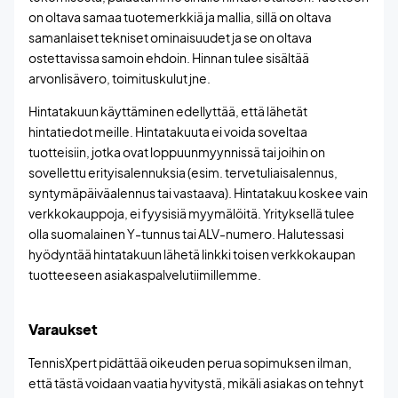
on oltava samaa tuotemerkkiä ja mallia, sillä on oltava
samanlaiset tekniset ominaisuudet ja se on oltava
ostettavissa samoin ehdoin. Hinnan tulee sisältää
arvonlisävero, toimituskulut jne.
Hintatakuun käyttäminen edellyttää, että lähetät
hintatiedot meille. Hintatakuuta ei voida soveltaa
tuotteisiin, jotka ovat loppuunmyynnissä tai joihin on
sovellettu erityisalennuksia (esim. tervetuliaisalennus,
syntymäpäiväalennus tai vastaava). Hintatakuu koskee vain
verkkokauppoja, ei fyysisiä myymälöitä. Yrityksellä tulee
olla suomalainen Y-tunnus tai ALV-numero. Halutessasi
hyödyntää hintatakuun lähetä linkki toisen verkkokaupan
tuotteeseen asiakaspalvelutiimillemme.
Varaukset
TennisXpert pidättää oikeuden perua sopimuksen ilman,
että tästä voidaan vaatia hyvitystä, mikäli asiakas on tehnyt