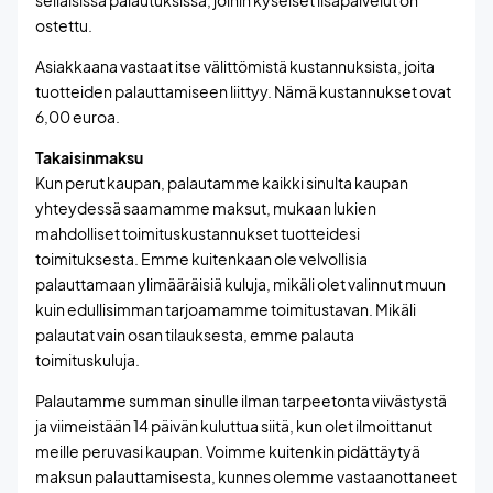
sellaisissa palautuksissa, joihin kyseiset lisäpalvelut on
ostettu.
Asiakkaana vastaat itse välittömistä kustannuksista, joita
tuotteiden palauttamiseen liittyy. Nämä kustannukset ovat
6,00 euroa.
Takaisinmaksu
Kun perut kaupan, palautamme kaikki sinulta kaupan
yhteydessä saamamme maksut, mukaan lukien
mahdolliset toimituskustannukset tuotteidesi
toimituksesta. Emme kuitenkaan ole velvollisia
palauttamaan ylimääräisiä kuluja, mikäli olet valinnut muun
kuin edullisimman tarjoamamme toimitustavan. Mikäli
palautat vain osan tilauksesta, emme palauta
toimituskuluja.
Palautamme summan sinulle ilman tarpeetonta viivästystä
ja viimeistään 14 päivän kuluttua siitä, kun olet ilmoittanut
meille peruvasi kaupan. Voimme kuitenkin pidättäytyä
maksun palauttamisesta, kunnes olemme vastaanottaneet