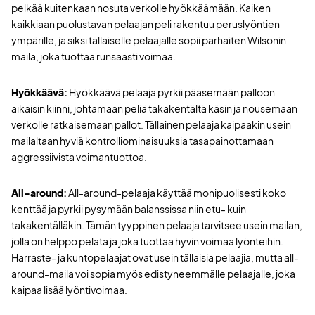
pelkää kuitenkaan nosuta verkolle hyökkäämään. Kaiken
kaikkiaan puolustavan pelaajan peli rakentuu peruslyöntien
ympärille, ja siksi tällaiselle pelaajalle sopii parhaiten Wilsonin
maila, joka tuottaa runsaasti voimaa.
Hyökkäävä
:
Hyökkäävä pelaaja pyrkii pääsemään palloon
aikaisin kiinni, johtamaan peliä takakentältä käsin ja nousemaan
verkolle ratkaisemaan pallot. Tällainen pelaaja kaipaakin usein
mailaltaan hyviä kontrolliominaisuuksia tasapainottamaan
aggressiivista voimantuottoa.
All-around
:
All-around-pelaaja käyttää monipuolisesti koko
kenttää ja pyrkii pysymään balanssissa niin etu- kuin
takakentälläkin. Tämän tyyppinen pelaaja tarvitsee usein mailan,
jolla on helppo pelata ja joka tuottaa hyvin voimaa lyönteihin.
Harraste- ja kuntopelaajat ovat usein tällaisia pelaajia, mutta all-
around-maila voi sopia myös edistyneemmälle pelaajalle, joka
kaipaa lisää lyöntivoimaa.