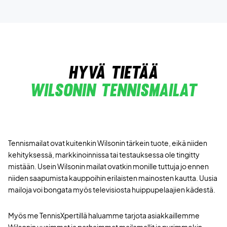
hyvä tietää
wilsonin Tennismailat
Tennismailat ovat kuitenkin Wilsonin tärkein tuote, eikä niiden
kehityksessä, markkinoinnissa tai testauksessa ole tingitty
mistään. Usein Wilsonin mailat ovatkin monille tuttuja jo ennen
niiden saapumista kauppoihin erilaisten mainosten kautta. Uusia
mailoja voi bongata myös televisiosta huippupelaajien kädestä.
Myös me TennisXpertillä haluamme tarjota asiakkaillemme
Wilsonin uusimmat ja parhaimmat mailamallit ja pyrimmekin