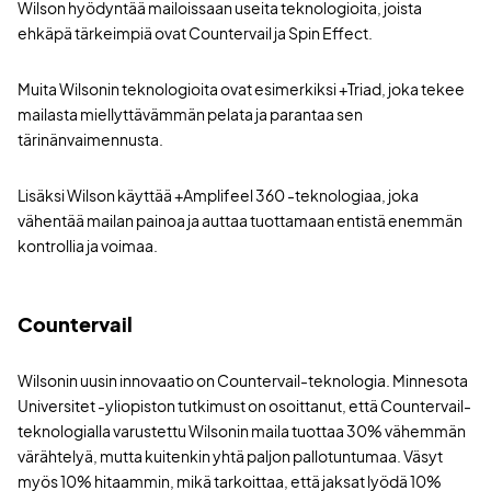
Wilson hyödyntää mailoissaan useita teknologioita, joista
ehkäpä tärkeimpiä ovat Countervail ja Spin Effect.
Muita Wilsonin teknologioita ovat esimerkiksi +Triad, joka tekee
mailasta miellyttävämmän pelata ja parantaa sen
tärinänvaimennusta.
Lisäksi Wilson käyttää +Amplifeel 360 -teknologiaa, joka
vähentää mailan painoa ja auttaa tuottamaan entistä enemmän
kontrollia ja voimaa.
Countervail
Wilsonin uusin innovaatio on Countervail-teknologia. Minnesota
Universitet -yliopiston tutkimust on osoittanut, että Countervail-
teknologialla varustettu Wilsonin maila tuottaa 30% vähemmän
värähtelyä, mutta kuitenkin yhtä paljon pallotuntumaa. Väsyt
myös 10% hitaammin, mikä tarkoittaa, että jaksat lyödä 10%