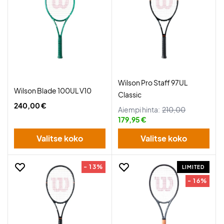
Wilson Pro Staff 97UL
Wilson Blade 100UL V10
Classic
240,00 €
Aiempi hinta:
210,00
179,95 €
Valitse koko
Valitse koko
- 13%
LIMITED
- 16%