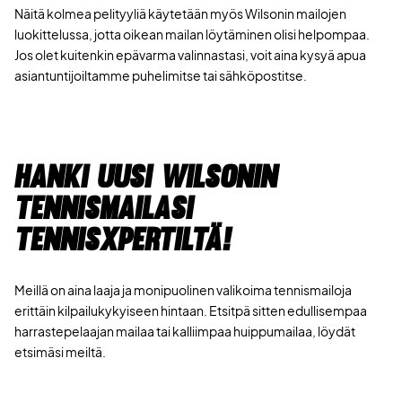
Näitä kolmea pelityyliä käytetään myös Wilsonin mailojen
luokittelussa, jotta oikean mailan löytäminen olisi helpompaa.
Jos olet kuitenkin epävarma valinnastasi, voit aina kysyä apua
asiantuntijoiltamme puhelimitse tai sähköpostitse.
Hanki uusi Wilsonin
tennismailasi
TennisXpertiltä!
Meillä on aina laaja ja monipuolinen valikoima tennismailoja
erittäin kilpailukykyiseen hintaan. Etsitpä sitten edullisempaa
harrastepelaajan mailaa tai kalliimpaa huippumailaa, löydät
etsimäsi meiltä.