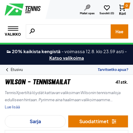
0
Kori
Mailat opas
Suosikit (
0
)
Hae tuotteita, merkkejä jne.
Hae
VALIKKO
👟 20% kaikista kengistä
-
voimassa 12.8. klo 23.59 asti
-
Katso valikoima
Etusivu
Tarvitsetko apua?
Wilson - Tennismailat
41 stk.
TennisXpertiltä löydät kattavan valikoiman Wilsonin tennismailoja
edulliseen hintaan. Pyrimme aina haalimaan valikoimaamme
uusimmat mallit niin aloittelijoille, harrastajille kuin kilpapelaajillekin.
Lue lisää
Sarja
Suodattimet
Mukavaa shoppailua!