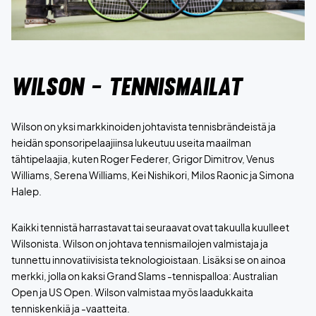
Wilson - Tennismailat
Wilson on yksi markkinoiden johtavista tennisbrändeistä ja
heidän sponsoripelaajiinsa lukeutuu useita maailman
tähtipelaajia, kuten Roger Federer, Grigor Dimitrov, Venus
Williams, Serena Williams, Kei Nishikori, Milos Raonic ja Simona
Halep.
Kaikki tennistä harrastavat tai seuraavat ovat takuulla kuulleet
Wilsonista. Wilson on johtava tennismailojen valmistaja ja
tunnettu innovatiivisista teknologioistaan. Lisäksi se on ainoa
merkki, jolla on kaksi Grand Slams -tennispalloa: Australian
Open ja US Open. Wilson valmistaa myös laadukkaita
tenniskenkiä ja -vaatteita.