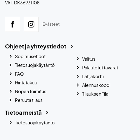
VAT: DK36931108
Evästeet
Ohjeet ja yhteystiedot
Sopimusehdot
Valitus
Tietosuojakäytäntö
Palautetut tavarat
FAQ
Lahjakortti
Hintatakuu
Alennuskoodi
Nopea toimitus
Tilauksen Tila
Peruuta tilaus
Tietoa meistä
Tietosuojakäytäntö