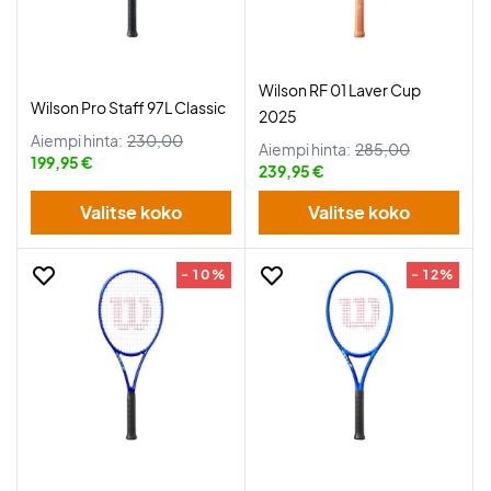
Wilson RF 01 Laver Cup
Wilson Pro Staff 97L Classic
2025
Aiempi hinta:
230,00
Aiempi hinta:
285,00
199,95 €
239,95 €
Valitse koko
Valitse koko
- 10%
- 12%