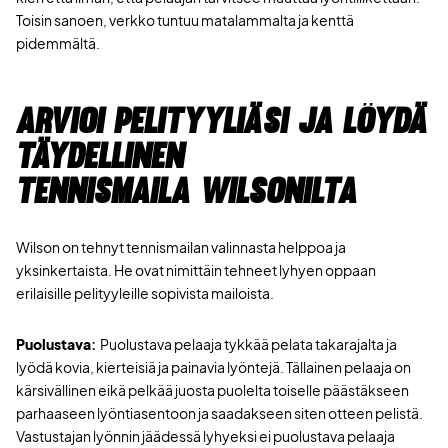
Toisin sanoen, verkko tuntuu matalammalta ja kenttä
pidemmältä.
Arvioi pelityyliäsi ja löydä
täydellinen
tennismaila Wilsonilta
Wilson on tehnyt tennismailan valinnasta helppoa ja
yksinkertaista. He ovat nimittäin tehneet lyhyen oppaan
erilaisille pelityyleille sopivista mailoista.
Puolustava
:
Puolustava pelaaja tykkää pelata takarajalta ja
lyödä kovia, kierteisiä ja painavia lyöntejä. Tällainen pelaaja on
kärsivällinen eikä pelkää juosta puolelta toiselle päästäkseen
parhaaseen lyöntiasentoon ja saadakseen siten otteen pelistä.
Vastustajan lyönnin jäädessä lyhyeksi ei puolustava pelaaja