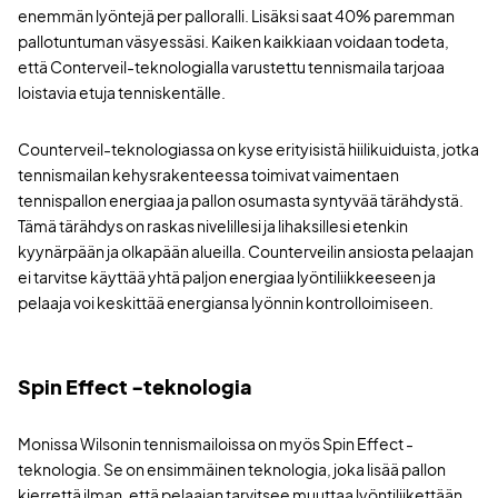
enemmän lyöntejä per palloralli. Lisäksi saat 40% paremman
pallotuntuman väsyessäsi. Kaiken kaikkiaan voidaan todeta,
että Conterveil-teknologialla varustettu tennismaila tarjoaa
loistavia etuja tenniskentälle.
Counterveil-teknologiassa on kyse erityisistä hiilikuiduista, jotka
tennismailan kehysrakenteessa toimivat vaimentaen
tennispallon energiaa ja pallon osumasta syntyvää tärähdystä.
Tämä tärähdys on raskas nivelillesi ja lihaksillesi etenkin
kyynärpään ja olkapään alueilla. Counterveilin ansiosta pelaajan
ei tarvitse käyttää yhtä paljon energiaa lyöntiliikkeeseen ja
pelaaja voi keskittää energiansa lyönnin kontrolloimiseen.
Spin Effect -teknologia
Monissa Wilsonin tennismailoissa on myös Spin Effect -
teknologia. Se on ensimmäinen teknologia, joka lisää pallon
kierrettä ilman, että pelaajan tarvitsee muuttaa lyöntiliikettään.