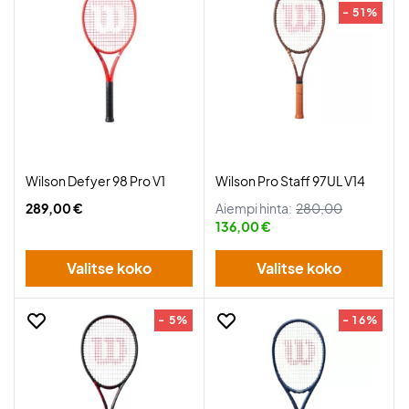
- 51%
Wilson Defyer 98 Pro V1
Wilson Pro Staff 97UL V14
289,00 €
Aiempi hinta:
280,00
136,00 €
Valitse koko
Valitse koko
- 5%
- 16%