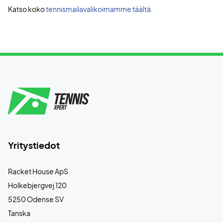
Katso koko
tennismailavalikoimamme täältä.
Yritystiedot
Racket House ApS
Holkebjergvej 120
5250 Odense SV
Tanska