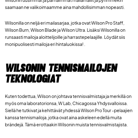
saamaan ne valikoimaamme aina mahdollisimman nopeasti.
Wilsonilla on neljä eri mailasarjaa, jotka ovat Wilson Pro Staff,
Wilson Burn, Wilson Blade ja Wilson Ultra. Lisäksi Wilsonilla on
runsaasti mailoja aloittelijoille ja harrastepelaajille. Löydät siis
monipuolisesti mailoja eri hintaluokissa! .
Wilsonin tennismailojen
teknologiat
Kuten todettua, Wilson on johtava tennisvalmistaja ja merkillä on
myös oma laboratorionsa, W Lab, Chicagossa Yhdysvalloissa.
Siellä he tutkivat ja kehittävät yhdessä Wilson Pro Tour -pelaajien
kanssa tennismailoja, jotka ovat aina askeleen edellä muita
brändejä. Tämä erottaakin Wilsonin muista tennisvalmistajista.