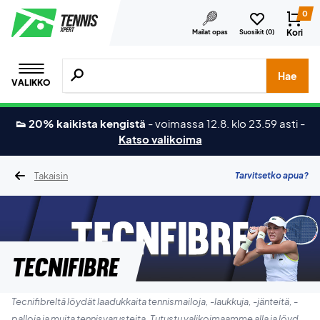
0
Kori
Mailat opas
Suosikit (
0
)
Hae tuotteita, merkkejä jne.
Hae
VALIKKO
👟 20% kaikista kengistä
-
voimassa 12.8. klo 23.59 asti
-
Katso valikoima
Takaisin
Tarvitsetko apua?
Tecnifibre
Tecnifibreltä löydät laadukkaita tennismailoja, -laukkuja, -jänteitä, -
palloja ja muita tennisvarusteita. Tutustu valikoimaamme alla ja löydä