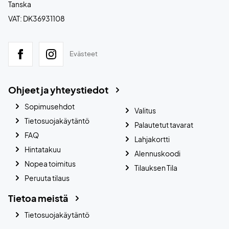
Tanska
VAT: DK36931108
Evästeet
Ohjeet ja yhteystiedot
Sopimusehdot
Valitus
Tietosuojakäytäntö
Palautetut tavarat
FAQ
Lahjakortti
Hintatakuu
Alennuskoodi
Nopea toimitus
Tilauksen Tila
Peruuta tilaus
Tietoa meistä
Tietosuojakäytäntö