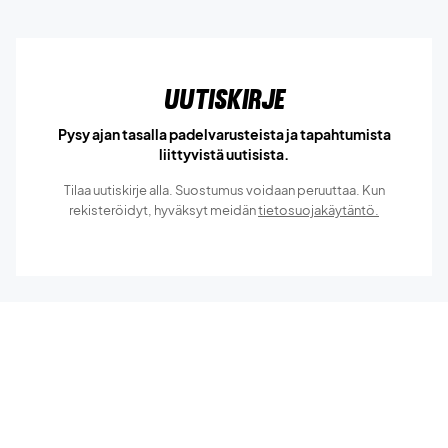
Uutiskirje
Pysy ajan tasalla padelvarusteista ja tapahtumista
liittyvistä uutisista.
Tilaa uutiskirje alla. Suostumus voidaan peruuttaa. Kun
rekisteröidyt, hyväksyt meidän
tietosuojakäytäntö.