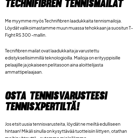
Technifibren tennismailat
Me myymme myös Technifibren laadukkaita tennismailoja.
Löydät valikoimastamme muun muassa tehokkaan ja suositun T-
Fight RS 300 -mallin.
Tecnifibren mailat ovat laadukkaita ja varustettu
edistyksellisimmillä teknologioilla. Mailoja on erityyppisille
pelaajille ja jokaiseen pelitasoon aina aloittelijasta
ammattipelaajaan.
Osta tennisvarusteesi
TennisXpertiltä!
Jos etsit uusia tennisvarusteita, löydät ne meiltä edulliseen
hintaan! Mikäli sinulla on kysyttävää tuotteisiin liittyen, otathan
meihin yhteyttä - autamme mielellämme.