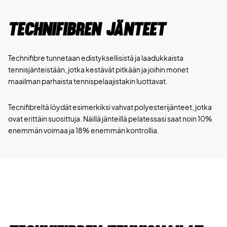
Technifibren jänteet
Technifibre tunnetaan edistyksellisistä ja laadukkaista
tennisjänteistään, jotka kestävät pitkään ja joihin monet
maailman parhaista tennispelaajistakin luottavat.
Tecnifibreltä löydät esimerkiksi vahvat polyesterijänteet, jotka
ovat erittäin suosittuja. Näillä jänteillä pelatessasi saat noin 10%
enemmän voimaa ja 18% enemmän kontrollia.