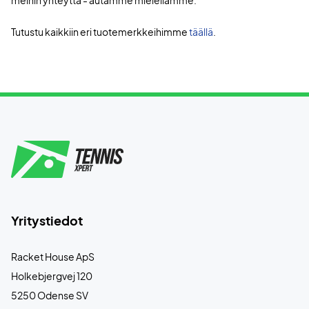
Tutustu kaikkiin eri tuotemerkkeihimme
täällä
.
Yritystiedot
Racket House ApS
Holkebjergvej 120
5250 Odense SV