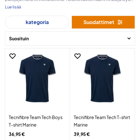
suosikkisi jo tänään!
Lue lisää
kategoria
Suodattimet
Suosituin
Tecnifibre Team Tech Boys
Tecnifibre Team Tech T-shirt
T-shirt Marine
Marine
36,95 €
39,95 €