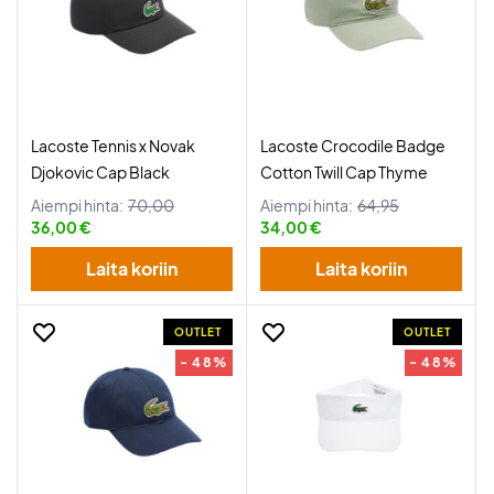
Lacoste Tennis x Novak
Lacoste Crocodile Badge
Djokovic Cap Black
Cotton Twill Cap Thyme
Aiempi hinta:
70,00
Aiempi hinta:
64,95
36,00 €
34,00 €
Laita koriin
Laita koriin
OUTLET
OUTLET
- 48%
- 48%