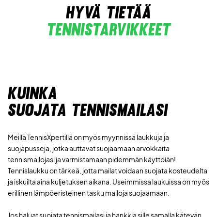
hyvä tietää
Tennistarvikkeet
Kuinka
suojata tennismailasi
Meillä TennisXpertillä on myös myynnissä laukkuja ja
suojapusseja, jotka auttavat suojaamaan arvokkaita
tennismailojasi ja varmistamaan pidemmän käyttöiän!
Tennislaukku on tärkeä, jotta mailat voidaan suojata kosteudelta
ja iskuilta aina kuljetuksen aikana. Useimmissa laukuissa on myös
erillinen lämpöeristeinen tasku mailoja suojaamaan.
Jos haluat suojata tennismailasi ja hankkia sille samalla kätevän