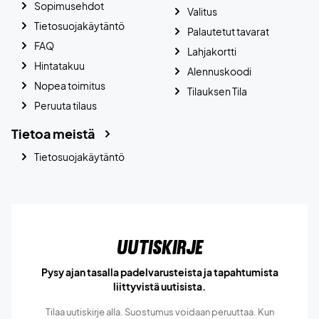
Sopimusehdot
Valitus
Tietosuojakäytäntö
Palautetut tavarat
FAQ
Lahjakortti
Hintatakuu
Alennuskoodi
Nopea toimitus
Tilauksen Tila
Peruuta tilaus
Tietoa meistä
Tietosuojakäytäntö
Uutiskirje
Pysy ajan tasalla padelvarusteista ja tapahtumista
liittyvistä uutisista.
Tilaa uutiskirje alla. Suostumus voidaan peruuttaa. Kun