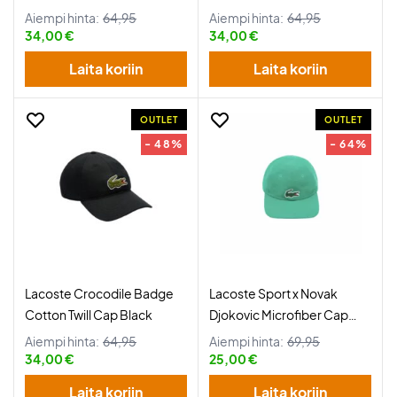
Aiempi hinta:
64,95
Aiempi hinta:
64,95
34,00 €
34,00 €
Laita koriin
Laita koriin
OUTLET
OUTLET
- 48%
- 64%
Lacoste Crocodile Badge
Lacoste Sport x Novak
Cotton Twill Cap Black
Djokovic Microfiber Cap
Green
Aiempi hinta:
64,95
Aiempi hinta:
69,95
34,00 €
25,00 €
Laita koriin
Laita koriin