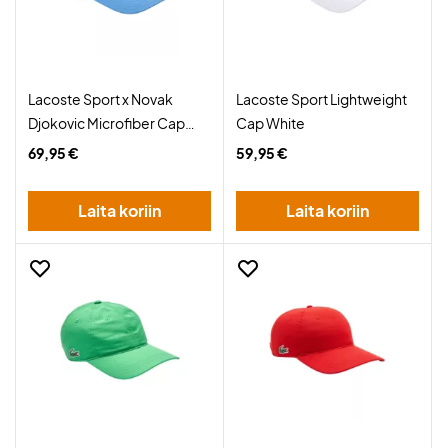
Lacoste Sport x Novak
Lacoste Sport Lightweight
Djokovic Microfiber Cap
Cap White
Blue
69,95 €
59,95 €
Laita koriin
Laita koriin