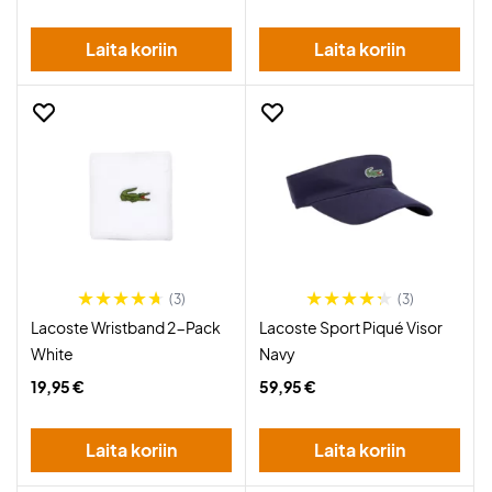
Laita koriin
Laita koriin
(3)
(3)
Lacoste Wristband 2-Pack
Lacoste Sport Piqué Visor
White
Navy
19,95 €
59,95 €
Laita koriin
Laita koriin