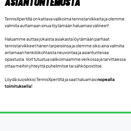
asiantuntemusta
TennisXpertillä on kattava valikoima tennistarvikkeita ja olemme
valmiita auttamaan sinua löytämään haluamasi välineet!
Haluamme auttaa jokaista asiakasta löytämään parhaat
tennistarvikkeet hänen tarpeisiinsa ja olemme siksi aina valmiita
antamaan henkilökohtaista neuvontaa ja asiantuntevaa
opastusta. Voit tutustua valikoimaamme verkossa ja tarvittaessa
ottaa meihin yhteyttä puhelimitse tai sähköpostitse.
Löydä suosikkisi TennisXpertiltä ja saat haluamasi
nopealla
toimituksella!