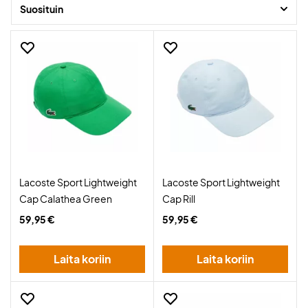
Mukavaa shoppailua!
Suosituin
Lacoste Sport Lightweight
Lacoste Sport Lightweight
Cap Calathea Green
Cap Rill
59,95 €
59,95 €
Laita koriin
Laita koriin