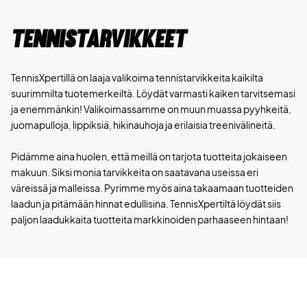
Tennistarvikkeet
TennisXpertillä on laaja valikoima tennistarvikkeita kaikilta
suurimmilta tuotemerkeiltä. Löydät varmasti kaiken tarvitsemasi
ja enemmänkin! Valikoimassamme on muun muassa pyyhkeitä,
juomapulloja, lippiksiä, hikinauhoja ja erilaisia treenivälineitä.
Pidämme aina huolen, että meillä on tarjota tuotteita jokaiseen
makuun. Siksi monia tarvikkeita on saatavana useissa eri
väreissä ja malleissa. Pyrimme myös aina takaamaan tuotteiden
laadun ja pitämään hinnat edullisina. TennisXpertiltä löydät siis
paljon laadukkaita tuotteita markkinoiden parhaaseen hintaan!