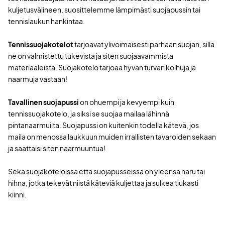
kuljetusvälineen, suosittelemme lämpimästi suojapussin tai
tennislaukun hankintaa.
Tennissuojakotelot
tarjoavat ylivoimaisesti parhaan suojan, sillä
ne on valmistettu tukevista ja siten suojaavammista
materiaaleista. Suojakotelo tarjoaa hyvän turvan kolhuja ja
naarmuja vastaan!
Tavallinen suojapussi
on ohuempi ja kevyempi kuin
tennissuojakotelo, ja siksi se suojaa mailaa lähinnä
pintanaarmuilta. Suojapussi on kuitenkin todella kätevä, jos
maila on menossa laukkuun muiden irrallisten tavaroiden sekaan
ja saattaisi siten naarmuuntua!
Sekä suojakoteloissa että suojapusseissa on yleensä naru tai
hihna, jotka tekevät niistä käteviä kuljettaa ja sulkea tiukasti
kiinni.