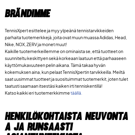
Brändimme
TennisXpert esittelee ja myy ylpeänä tennistarvikkeiden
parhaita tuotemerkkejä, joita ovat muun muassa Adidas, Head,
Nike, NOX, ZERV ja monet muut!
Kaikille tuotemerkeillemme on ominaista se, että tuotteet on
suunniteltu keskittyen sekä korkeaan laatuun että parhaaseen
käyttömukavuuteen pelin aikana. Tämä takaa hyvän
kokemuksen aina, kun pelaat TennisXpertin tarvikkeilla. Meiltä
saat uusimmat tuotteet ja suosituimmat tuotemerkit, joten tulet
taatusti saamaan itsestäsi kaiken irti tenniskentillä!
Katso kaikki eri tuotemerkkimme
täällä.
Henkilökohtaista neuvonta
a ja runsaasti