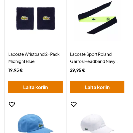
Lacoste Wristband 2-Pack
Lacoste Sport Roland
Midnight Blue
Garros Headband Navy
Blue/Yellow
19,95 €
29,95 €
Laita koriin
Laita koriin