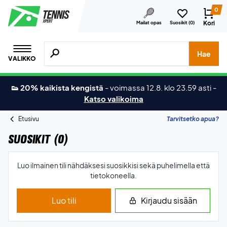
0
Kori
Mailat opas
Suosikit (
0
)
Hae tuotteita, merkkejä jne.
Hae
VALIKKO
👟 20% kaikista kengistä
-
voimassa 12.8. klo 23.59 asti
-
Katso valikoima
Etusivu
Tarvitsetko apua?
Suosikit (
0
)
Luo ilmainen tili nähdäksesi suosikkisi sekä puhelimella että
tietokoneella.
Luo tili
Kirjaudu sisään