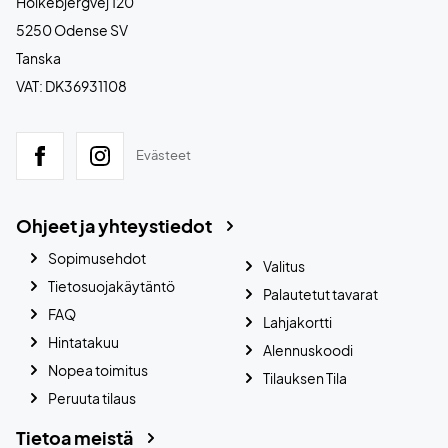
Holkebjergvej 120
5250 Odense SV
Tanska
VAT: DK36931108
Evästeet
Ohjeet ja yhteystiedot
Sopimusehdot
Valitus
Tietosuojakäytäntö
Palautetut tavarat
FAQ
Lahjakortti
Hintatakuu
Alennuskoodi
Nopea toimitus
Tilauksen Tila
Peruuta tilaus
Tietoa meistä