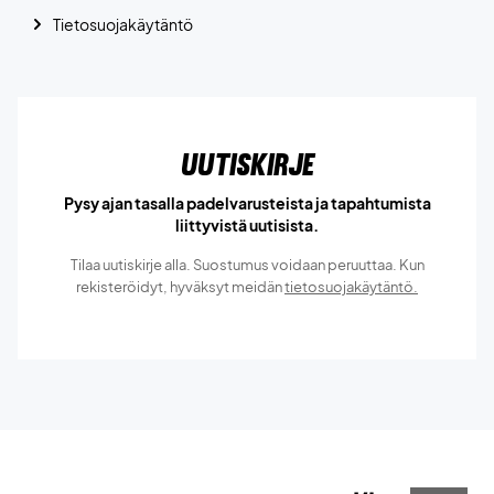
Tietosuojakäytäntö
Uutiskirje
Pysy ajan tasalla padelvarusteista ja tapahtumista
liittyvistä uutisista.
Tilaa uutiskirje alla. Suostumus voidaan peruuttaa. Kun
rekisteröidyt, hyväksyt meidän
tietosuojakäytäntö.