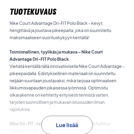
TUOTEKUVAUS
Nike Court Advantage Dri-FIT Polo Black – kevyt,
hengittävä ja joustava pikeepaita, joka on suunniteltu
maksimaaliseen suorituskykyyn kentällä!
Toiminnallinen, tyylikäs ja mukava – Nike Court
Advantage Dri-FIT Polo Black
Viehätä kentällä tällä innovatiivisella Nike Court Advantage -
pikeepaidalla. Edistyksellinen materiaali on suunniteltu
neljään suuntaan joustavaksi, mikä tarjoaa optimaalisen
liikkumisvapauden jokaisessa lyönnissä. Optimoitu
olkarakenne on kehitetty erityisesti tennistä varten,
tarjoten luonnollisen ja mukavan istuvuuden ilman
rajoituksia.
Nike Dri-FIT -teknologia
varmistaa, että hiki haihtuu
Lue lisää
nopeasti iholta, pitäen sinut kuivana ja mukavana – jopa