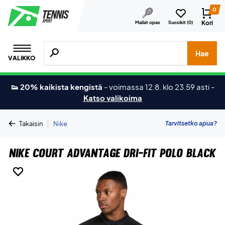
0
Kori
Mailat opas
Suosikit (
0
)
Hae tuotteita, merkkejä jne.
Hae
VALIKKO
👟 20% kaikista kengistä
-
voimassa 12.8. klo 23.59 asti
-
Katso valikoima
|
Tarvitsetko apua?
Takaisin
Nike
Nike Court Advantage Dri-FIT Polo Black