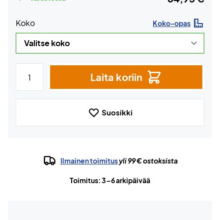
Koko
Koko-opas
Laita koriin
Suosikki
Ilmainen toimitus
yli 99 € ostoksista
Toimitus: 3-6 arkipäivää