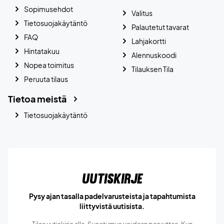
Sopimusehdot
Valitus
Tietosuojakäytäntö
Palautetut tavarat
FAQ
Lahjakortti
Hintatakuu
Alennuskoodi
Nopea toimitus
Tilauksen Tila
Peruuta tilaus
Tietoa meistä
Tietosuojakäytäntö
Uutiskirje
Pysy ajan tasalla padelvarusteista ja tapahtumista
liittyvistä uutisista.