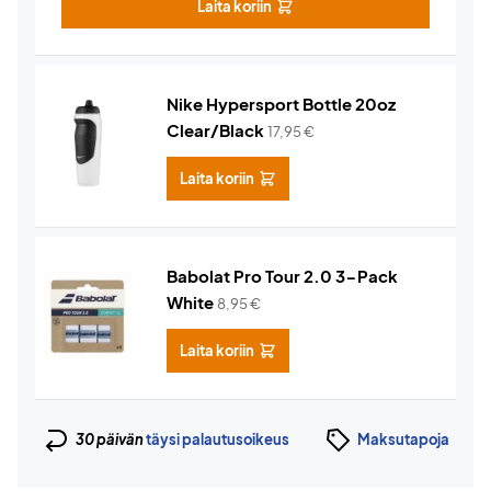
Laita koriin
Nike Hypersport Bottle 20oz
Clear/Black
17,95
€
Laita koriin
Babolat Pro Tour 2.0 3-Pack
White
8,95
€
Laita koriin
30 päivän
täysi palautusoikeus
Maksutapoja