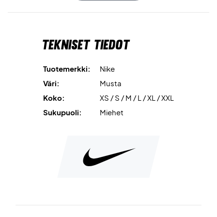
intensiivisimmissä otteluissa. Kevyt ja hengittävä kangas
vähentää iholle tarttumista ja takaa miellyttävän tunteen
koko pelin ajan.
Tekniset tiedot
Klassinen pikeekaulus nappikiinnityksellä tuo sekä
elegantin että urheilullisen ilmeen, kun taas pidennetty
Tuotemerkki:
Nike
takahelma lisää mukavuutta ja peittävyyttä. Täydellinen
Väri:
Musta
valinta pelaajille, jotka haluavat yhdistää suorituskyvyn ja
Koko:
XS / S / M / L / XL / XXL
tyylin kentällä.
Sukupuoli:
Miehet
Liiku vapaasti ja tyylillä – tilaa Nike Court Advantage Polo
jo tänään!
Väri: Musta.
Materiaali: 89 % polyesteriä, 11 % elastaania.