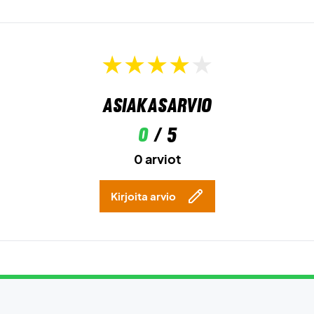
Asiakasarvio
0
/ 5
0 arviot
Kirjoita arvio