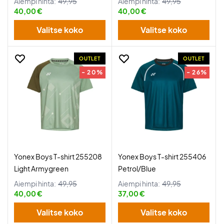
Aiempi hinta:
49,95
Aiempi hinta:
49,95
40,00 €
40,00 €
Valitse koko
Valitse koko
OUTLET
OUTLET
- 20%
- 26%
Yonex Boys T-shirt 255208
Yonex Boys T-shirt 255406
Light Armygreen
Petrol/Blue
Aiempi hinta:
49,95
Aiempi hinta:
49,95
40,00 €
37,00 €
Valitse koko
Valitse koko