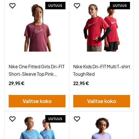
UUTUUS
UUTUUS
Nike One Fitted Girls Dri-FIT
Nike Kids Dri-FIT Multi T-shirt
Short-Sleeve Top Pink
Tough Red
Smoke
29,95 €
22,95 €
Valitse koko
Valitse koko
UUTUUS