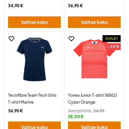
34,95 €
36,95 €
Valitse koko
Valitse koko
OUTLET
- 20%
Tecnifibre Team Tech Girls
Yonex Junior T-shirt 16862J
T-shirt Marine
Cyber Orange
36,95 €
Aiempi hinta:
34,95
28,00 €
Valitse koko
Valitse koko