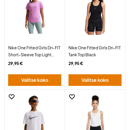
Nike One Fitted Girls Dri-FIT
Nike One Fitted Girls Dri-FIT
Short-Sleeve Top Light
Tank Top Black
Magenta
29,95 €
29,95 €
Valitse koko
Valitse koko