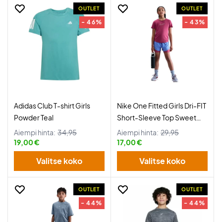
OUTLET
OUTLET
- 46%
- 43%
Adidas Club T-shirt Girls
Nike One Fitted Girls Dri-FIT
Powder Teal
Short-Sleeve Top Sweet
Beet
Aiempi hinta:
34,95
Aiempi hinta:
29,95
19,00 €
17,00 €
Valitse koko
Valitse koko
OUTLET
OUTLET
- 44%
- 44%