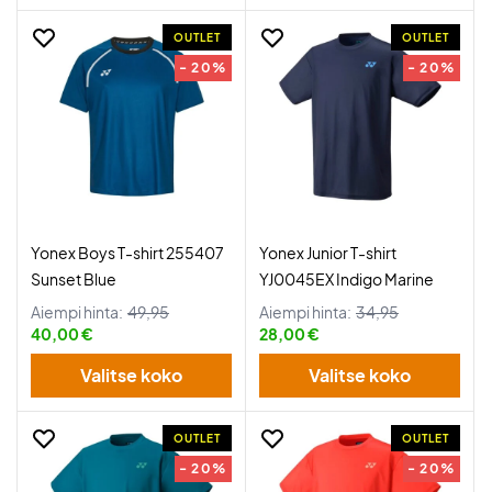
OUTLET
OUTLET
- 20%
- 20%
Yonex Boys T-shirt 255407
Yonex Junior T-shirt
Sunset Blue
YJ0045EX Indigo Marine
Aiempi hinta:
49,95
Aiempi hinta:
34,95
40,00 €
28,00 €
Valitse koko
Valitse koko
OUTLET
OUTLET
- 20%
- 20%