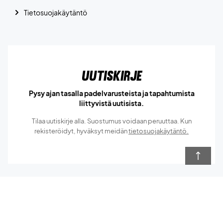
Tietosuojakäytäntö
Uutiskirje
Pysy ajan tasalla padelvarusteista ja tapahtumista
liittyvistä uutisista.
Tilaa uutiskirje alla. Suostumus voidaan peruuttaa. Kun
rekisteröidyt, hyväksyt meidän
tietosuojakäytäntö.