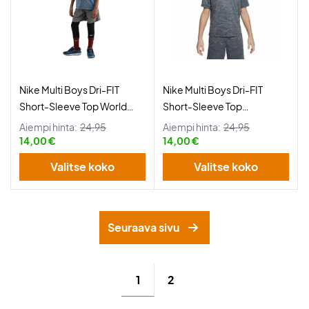
Nike Multi Boys Dri-FIT
Nike Multi Boys Dri-FIT
Short-Sleeve Top World
Short-Sleeve Top
Indigo
Black/Light Smoke Grey
Aiempi hinta:
24,95
Aiempi hinta:
24,95
14,00 €
14,00 €
Valitse koko
Valitse koko
Seuraava sivu
1
2