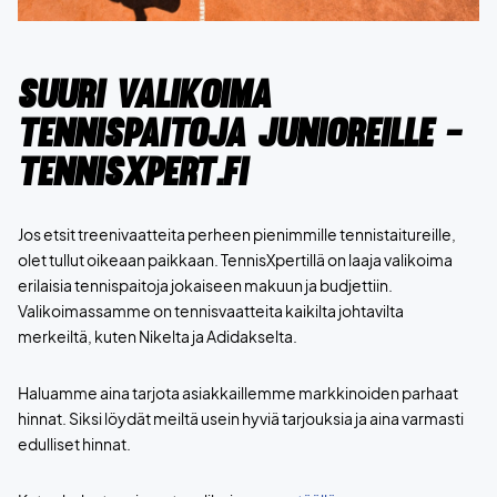
Suuri valikoima
tennispaitoja junioreille -
TennisXpert.fi
Jos etsit treenivaatteita perheen pienimmille tennistaitureille,
olet tullut oikeaan paikkaan. TennisXpertillä on laaja valikoima
erilaisia tennispaitoja jokaiseen makuun ja budjettiin.
Valikoimassamme on tennisvaatteita kaikilta johtavilta
merkeiltä, kuten Nikelta ja Adidakselta.
Haluamme aina tarjota asiakkaillemme markkinoiden parhaat
hinnat. Siksi löydät meiltä usein hyviä tarjouksia ja aina varmasti
edulliset hinnat.