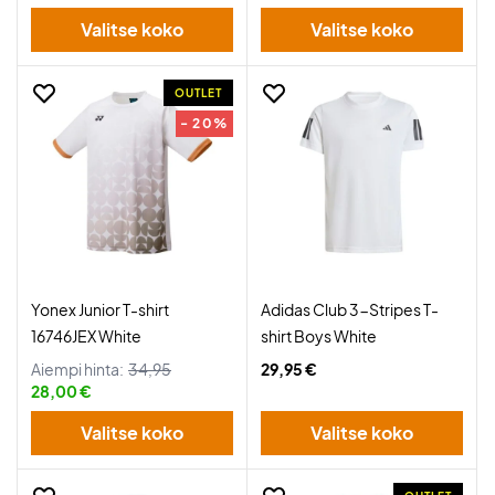
Valitse koko
Valitse koko
OUTLET
- 20%
Yonex Junior T-shirt
Adidas Club 3-Stripes T-
16746JEX White
shirt Boys White
Aiempi hinta:
34,95
29,95 €
28,00 €
Valitse koko
Valitse koko