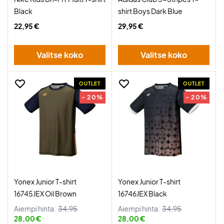
Black
shirt Boys Dark Blue
22,95 €
29,95 €
Valitse koko
Valitse koko
OUTLET
OUTLET
- 20%
- 20%
Yonex Junior T-shirt
Yonex Junior T-shirt
16745JEX Oil Brown
16746JEX Black
Aiempi hinta:
34,95
Aiempi hinta:
34,95
28,00 €
28,00 €