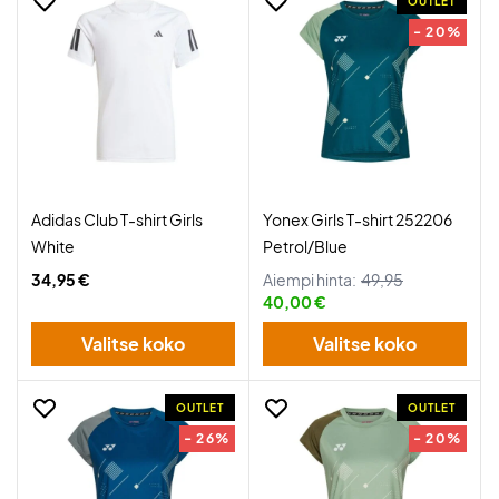
OUTLET
- 20%
Adidas Club T-shirt Girls
Yonex Girls T-shirt 252206
White
Petrol/Blue
34,95 €
Aiempi hinta:
49,95
40,00 €
Valitse koko
Valitse koko
OUTLET
OUTLET
- 26%
- 20%