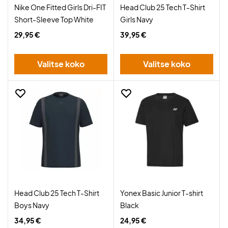
Nike One Fitted Girls Dri-FIT
Head Club 25 Tech T-Shirt
Short-Sleeve Top White
Girls Navy
29,95 €
39,95 €
Valitse koko
Valitse koko
Head Club 25 Tech T-Shirt
Yonex Basic Junior T-shirt
Boys Navy
Black
34,95 €
24,95 €