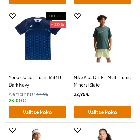
OUTLET
- 20%
Yonex Junior T-shirt 16861J
Nike Kids Dri-FIT Multi T-shirt
Dark Navy
Mineral Slate
Aiempi hinta:
34,95
22,95 €
28,00 €
Valitse koko
Valitse koko