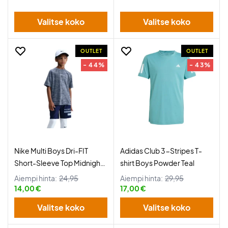
Valitse koko
Valitse koko
OUTLET
OUTLET
- 44%
- 43%
Nike Multi Boys Dri-FIT
Adidas Club 3-Stripes T-
Short-Sleeve Top Midnight
shirt Boys Powder Teal
Navy
Aiempi hinta:
24,95
Aiempi hinta:
29,95
14,00 €
17,00 €
Valitse koko
Valitse koko