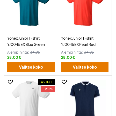
Yonex Junior T-shirt
Yonex Junior T-shirt
YJ0045EX Blue Green
YJ0045EX Pearl Red
Aiempi hinta:
34,95
Aiempi hinta:
34,95
28,00 €
28,00 €
Valitse koko
Valitse koko
OUTLET
- 20%