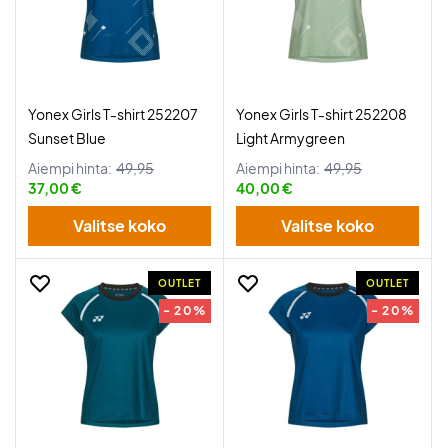
Yonex Girls T-shirt 252207
Yonex Girls T-shirt 252208
Sunset Blue
Light Armygreen
Aiempi hinta:
49,95
Aiempi hinta:
49,95
37,00 €
40,00 €
Valitse koko
Valitse koko
OUTLET
OUTLET
- 20%
- 20%