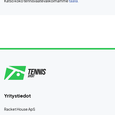
Katso koko tennisvaatevalikoimamme
täällä.
Yritystiedot
Racket House ApS