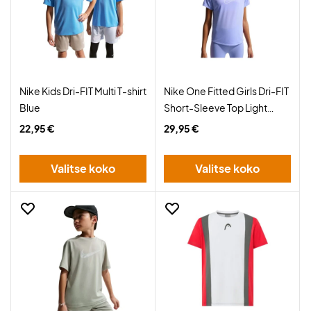
Nike Kids Dri-FIT Multi T-shirt
Nike One Fitted Girls Dri-FIT
Blue
Short-Sleeve Top Light
Thistle
22,95 €
29,95 €
Valitse koko
Valitse koko