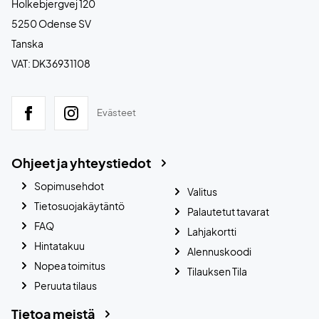
Holkebjergvej 120
5250 Odense SV
Tanska
VAT: DK36931108
Evästeet
Ohjeet ja yhteystiedot
Sopimusehdot
Valitus
Tietosuojakäytäntö
Palautetut tavarat
FAQ
Lahjakortti
Hintatakuu
Alennuskoodi
Nopea toimitus
Tilauksen Tila
Peruuta tilaus
Tietoa meistä