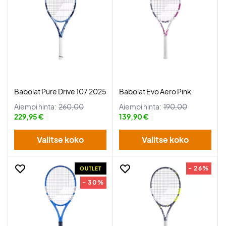
Babolat Pure Drive 107 2025
Babolat Evo Aero Pink
Aiempi hinta:
260,00
Aiempi hinta:
190,00
229,95 €
139,90 €
Valitse koko
Valitse koko
- 26%
OUTLET
- 30%