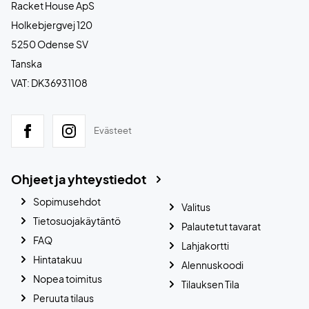
Racket House ApS
Holkebjergvej 120
5250 Odense SV
Tanska
VAT: DK36931108
Evästeet
Ohjeet ja yhteystiedot
Sopimusehdot
Valitus
Tietosuojakäytäntö
Palautetut tavarat
FAQ
Lahjakortti
Hintatakuu
Alennuskoodi
Nopea toimitus
Tilauksen Tila
Peruuta tilaus