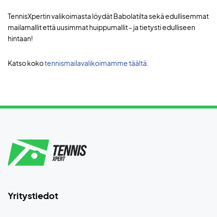
TennisXpertin valikoimasta löydät Babolatilta sekä edullisemmat
mailamallit että uusimmat huippumallit - ja tietysti edulliseen
hintaan!
Katso koko
tennismailavalikoimamme täältä.
Yritystiedot