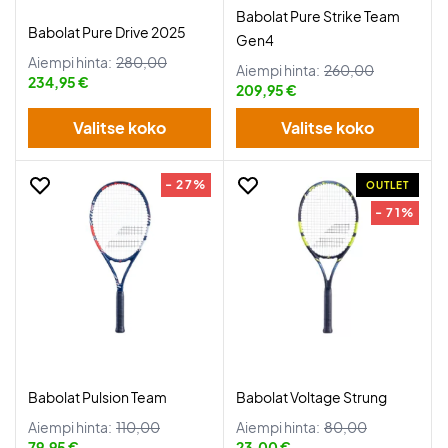
Babolat Pure Strike Team
Babolat Pure Drive 2025
Gen4
Aiempi hinta:
280,00
Aiempi hinta:
260,00
234,95 €
209,95 €
Valitse koko
Valitse koko
- 27%
OUTLET
- 71%
Babolat Pulsion Team
Babolat Voltage Strung
Aiempi hinta:
110,00
Aiempi hinta:
80,00
79,95 €
23,00 €