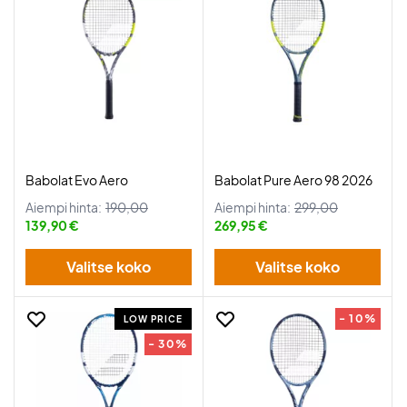
Babolat Evo Aero
Babolat Pure Aero 98 2026
Aiempi hinta:
190,00
Aiempi hinta:
299,00
139,90 €
269,95 €
Valitse koko
Valitse koko
- 10%
LOW PRICE
- 30%