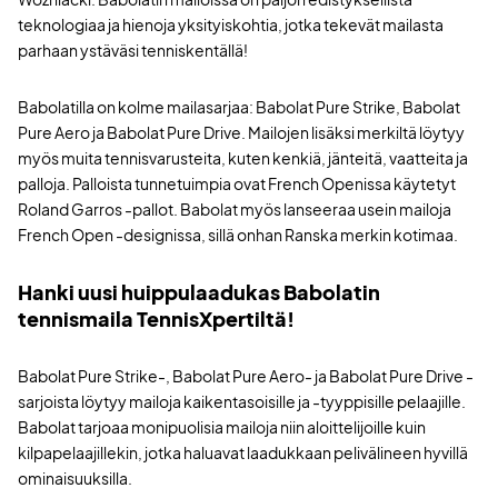
teknologiaa ja hienoja yksityiskohtia, jotka tekevät mailasta
parhaan ystäväsi tenniskentällä!
Babolatilla on kolme mailasarjaa: Babolat Pure Strike, Babolat
Pure Aero ja Babolat Pure Drive. Mailojen lisäksi merkiltä löytyy
myös muita tennisvarusteita, kuten kenkiä, jänteitä, vaatteita ja
palloja. Palloista tunnetuimpia ovat French Openissa käytetyt
Roland Garros -pallot. Babolat myös lanseeraa usein mailoja
French Open -designissa, sillä onhan Ranska merkin kotimaa.
Hanki uusi huippulaadukas Babolatin
tennismaila TennisXpertiltä!
Babolat Pure Strike-, Babolat Pure Aero- ja Babolat Pure Drive -
sarjoista löytyy mailoja kaikentasoisille ja -tyyppisille pelaajille.
Babolat tarjoaa monipuolisia mailoja niin aloittelijoille kuin
kilpapelaajillekin, jotka haluavat laadukkaan pelivälineen hyvillä
ominaisuuksilla.