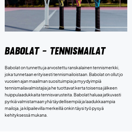
Babolat - Tennismailat
Babolat on tunnettu ja arvostettu ranskalainen tennismerkki,
joka tunnetaan erityisesti tennismailoistaan. Babolat on ollut jo
vuosien ajan maailman suosituimpia ja myydyimpiä
tennismailavalmistajia ja he tuottavat kerta toisensa jälkeen
huippulaadukkaita tennisvarusteita. Babolat haluaa jatkuvasti
pyrkiä valmistamaan yhä täydellisempiä ja laadukkaampia
mailoja, ja kilpailevilla merkeillä onkin täysi työ pysyä
kehityksessä mukana.