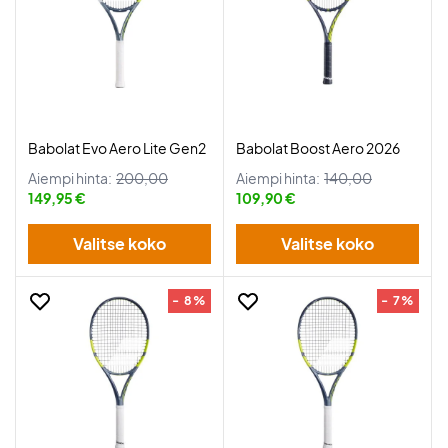
Babolat Evo Aero Lite Gen2
Babolat Boost Aero 2026
Aiempi hinta:
200,00
Aiempi hinta:
140,00
149,95 €
109,90 €
Valitse koko
Valitse koko
- 8%
- 7%