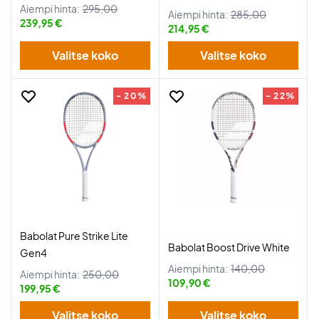
Aiempi hinta:
295,00
Aiempi hinta:
285,00
239,95 €
214,95 €
Valitse koko
Valitse koko
- 20%
- 22%
Babolat Pure Strike Lite
Babolat Boost Drive White
Gen4
Aiempi hinta:
140,00
Aiempi hinta:
250,00
109,90 €
199,95 €
Valitse koko
Valitse koko