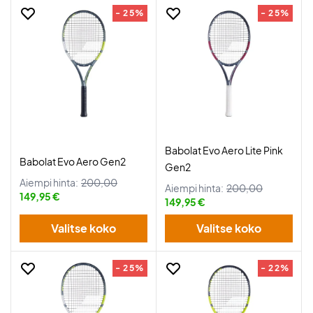
- 25%
- 25%
Babolat Evo Aero Lite Pink
Babolat Evo Aero Gen2
Gen2
Aiempi hinta:
200,00
Aiempi hinta:
200,00
149,95 €
149,95 €
Valitse koko
Valitse koko
- 25%
- 22%