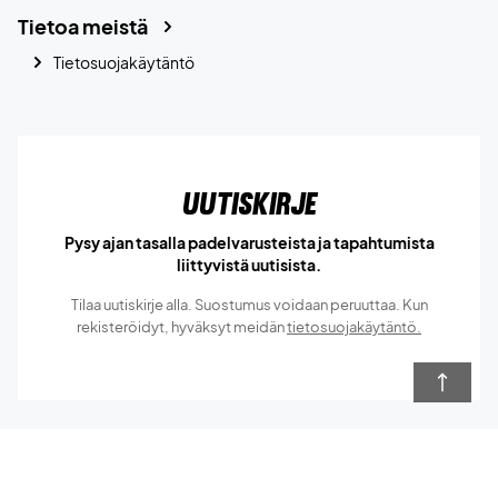
Tietoa meistä
Tietosuojakäytäntö
Uutiskirje
Pysy ajan tasalla padelvarusteista ja tapahtumista
liittyvistä uutisista.
Tilaa uutiskirje alla. Suostumus voidaan peruuttaa. Kun
rekisteröidyt, hyväksyt meidän
tietosuojakäytäntö.