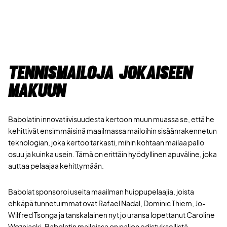
Tennismailoja jokaiseen
makuun
Babolatin innovatiivisuudesta kertoon muun muassa se, että he
kehittivät ensimmäisinä maailmassa mailoihin sisäänrakennetun
teknologian, joka kertoo tarkasti, mihin kohtaan mailaa pallo
osuu ja kuinka usein. Tämä on erittäin hyödyllinen apuväline, joka
auttaa pelaajaa kehittymään.
Babolat sponsoroi useita maailman huippupelaajia, joista
ehkäpä tunnetuimmat ovat Rafael Nadal, Dominic Thiem, Jo-
Wilfred Tsonga ja tanskalainen nyt jo uransa lopettanut Caroline
Wozniacki. Babolatin mailoissa on paljon edistyksellistä