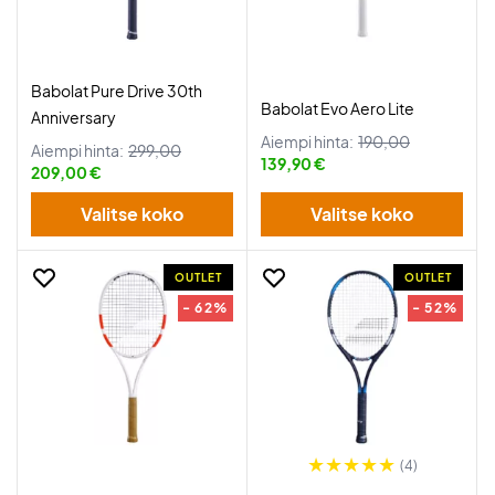
Babolat Pure Drive 30th
Babolat Evo Aero Lite
Anniversary
Aiempi hinta:
190,00
Aiempi hinta:
299,00
139,90 €
209,00 €
Valitse koko
Valitse koko
OUTLET
OUTLET
- 62%
- 52%
(4)