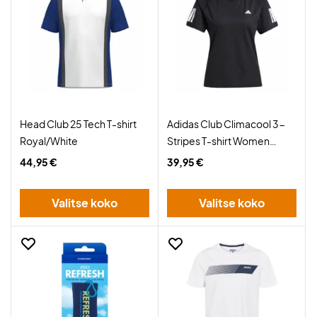
Head Club 25 Tech T-shirt
Adidas Club Climacool 3-
Royal/White
Stripes T-shirt Women
Black
44,95 €
39,95 €
Valitse koko
Valitse koko