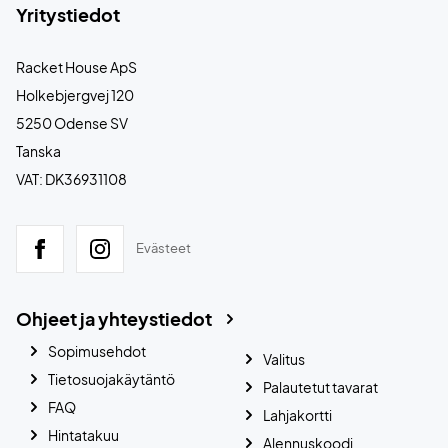
Yritystiedot
Racket House ApS
Holkebjergvej 120
5250 Odense SV
Tanska
VAT: DK36931108
Evästeet
Ohjeet ja yhteystiedot
Sopimusehdot
Valitus
Tietosuojakäytäntö
Palautetut tavarat
FAQ
Lahjakortti
Hintatakuu
Alennuskoodi