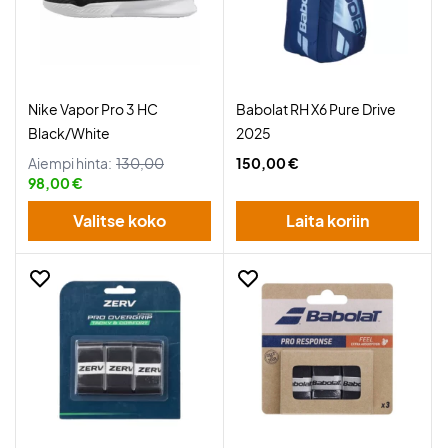
Nike Vapor Pro 3 HC
Babolat RH X6 Pure Drive
Black/White
2025
Aiempi hinta:
130,00
150,00 €
98,00 €
Valitse koko
Laita koriin