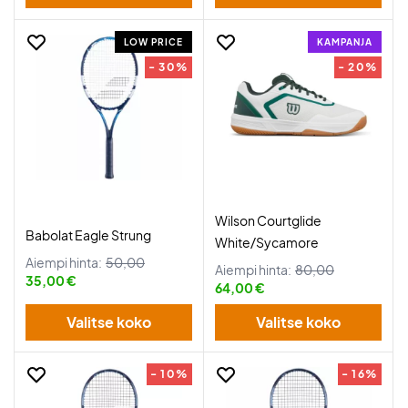
LOW PRICE
KAMPANJA
- 30%
- 20%
Wilson Courtglide
Babolat Eagle Strung
White/Sycamore
Aiempi hinta:
50,00
Aiempi hinta:
80,00
35,00 €
64,00 €
Valitse koko
Valitse koko
- 10%
- 16%