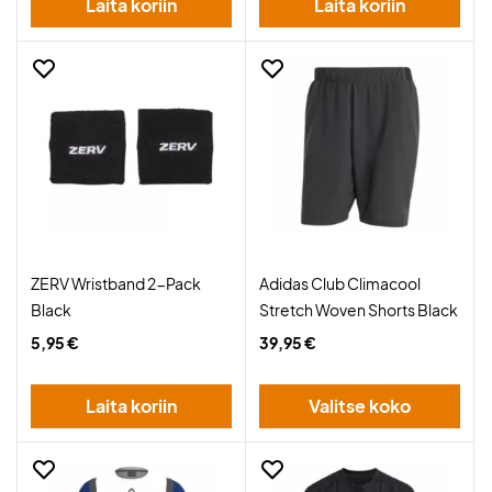
Laita koriin
Laita koriin
ZERV Wristband 2-Pack
Adidas Club Climacool
Black
Stretch Woven Shorts Black
5,95 €
39,95 €
Laita koriin
Valitse koko