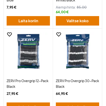
Blue
White/Black
7,95 €
Aiempi hinta:
85,00
64,00 €
Laita koriin
Valitse koko
ZERV Pro Overgrip 12-Pack
ZERV Pro Overgrip 30-Pack
Black
Black
27,95 €
64,95 €