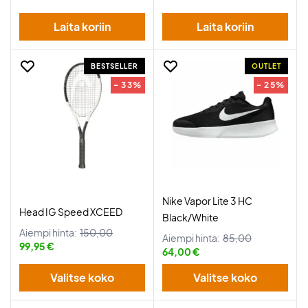
Laita koriin
Laita koriin
BESTSELLER
OUTLET
- 33%
- 25%
Nike Vapor Lite 3 HC
Head IG Speed XCEED
Black/White
Aiempi hinta:
150,00
Aiempi hinta:
85,00
99,95 €
64,00 €
Valitse koko
Valitse koko