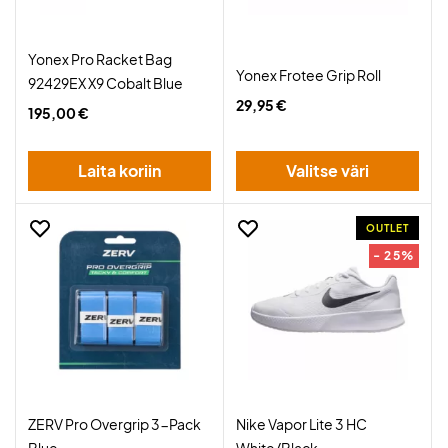
Yonex Pro Racket Bag
Yonex Frotee Grip Roll
92429EX X9 Cobalt Blue
29,95 €
195,00 €
Laita koriin
Valitse väri
OUTLET
- 25%
ZERV Pro Overgrip 3-Pack
Nike Vapor Lite 3 HC