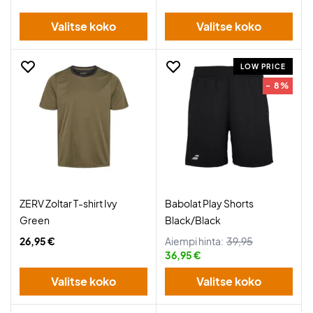
Valitse koko
Valitse koko
LOW PRICE
- 8%
ZERV Zoltar T-shirt Ivy
Babolat Play Shorts
Green
Black/Black
26,95 €
Aiempi hinta:
39,95
36,95 €
Valitse koko
Valitse koko