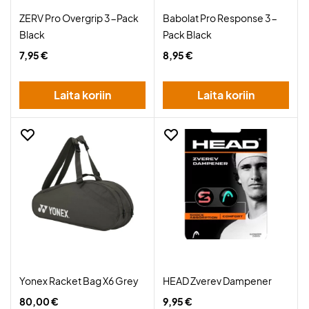
ZERV Pro Overgrip 3-Pack
Babolat Pro Response 3-
Black
Pack Black
7,95 €
8,95 €
Laita koriin
Laita koriin
Yonex Racket Bag X6 Grey
HEAD Zverev Dampener
80,00 €
9,95 €