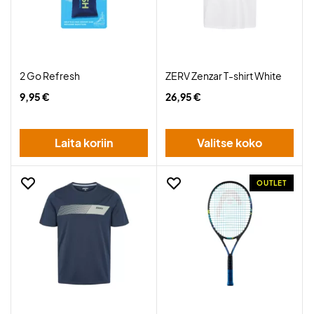
2 Go Refresh
ZERV Zenzar T-shirt White
9,95 €
26,95 €
Laita koriin
Valitse koko
OUTLET