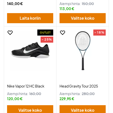
140,00 €
Aiempi hinta:
150,00
113,00 €
Laita koriin
Valitse koko
- 18%
OUTLET
- 25%
Nike Vapor 12 HC Black
Head Gravity Tour 2025
Aiempi hinta:
160,00
Aiempi hinta:
280,00
120,00 €
229,95 €
Valitse koko
Valitse koko