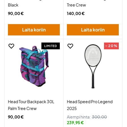
Black
Tree Crew
90,00 €
140,00 €
Laita koriin
Laita koriin
- 20%
LIMITED
Head Tour Backpack 30L
Head Speed Pro Legend
Palm Tree Crew
2025
90,00 €
Aiempi hinta:
300,00
239,95 €