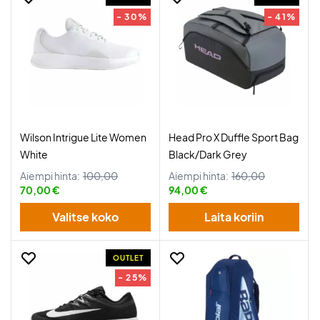
- 30%
- 41%
Wilson Intrigue Lite Women
Head Pro X Duffle Sport Bag
White
Black/Dark Grey
Aiempi hinta:
100,00
Aiempi hinta:
160,00
70,00 €
94,00 €
Valitse koko
Laita koriin
OUTLET
- 25%