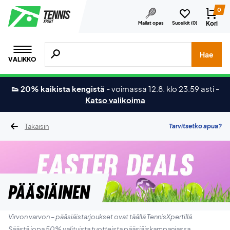
0
Kori
Mailat opas
Suosikit (
0
)
Hae tuotteita, merkkejä jne.
Hae
VALIKKO
👟 20% kaikista kengistä
-
voimassa 12.8. klo 23.59 asti
-
Katso valikoima
Takaisin
Tarvitsetko apua?
PÄÄSIÄINEN
Virvon varvon – pääsiäistarjoukset ovat täällä TennisXpertillä.
Säästä jopa 50% valituista tuotteista pääsiäiskampanjassa.