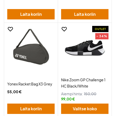
Laita koriin
Laita koriin
OUTLET
- 34%
Nike Zoom GP Challenge 1
Yonex Racket Bag X3 Grey
HC Black/White
55,00 €
Aiempi hinta:
150,00
99,00 €
Laita koriin
Valitse koko