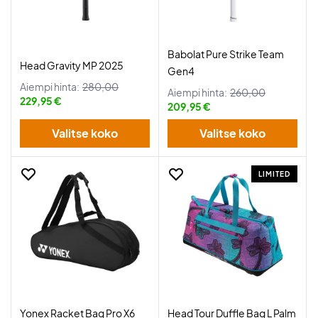
Babolat Pure Strike Team
Head Gravity MP 2025
Gen4
Aiempi hinta:
280,00
Aiempi hinta:
260,00
229,95 €
209,95 €
Valitse koko
Valitse koko
LIMITED
Yonex Racket Bag Pro X6
Head Tour Duffle Bag L Palm