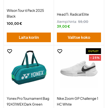
Wilson Tour 6 Pack 2025
Head Ti. Radical Elite
Black
Aiempi hinta:
55,00
100,00 €
39,00 €
Laita koriin
Valitse koko
OUTLET
- 25%
Yonex Pro Tournament Bag
Nike Zoom GP Challenge 1
92431WEX Dark Green
HC White