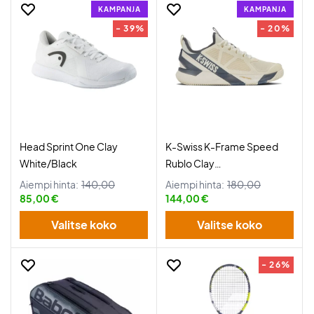
KAMPANJA
KAMPANJA
- 39%
- 20%
Head Sprint One Clay
K-Swiss K-Frame Speed
White/Black
Rublo Clay
Egret/Turbulence
Aiempi hinta:
140,00
Aiempi hinta:
180,00
85,00 €
144,00 €
Valitse koko
Valitse koko
- 26%