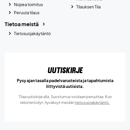
Nopea toimitus
Tilauksen Tila
Peruuta tilaus
Tietoa meistä
Tietosuojakäytäntö
Uutiskirje
Pysy ajan tasalla padelvarusteista ja tapahtumista
liittyvistä uutisista.
Tilaa uutiskirje alla. Suostumus voidaan peruuttaa. Kun
rekisteröidyt, hyväksyt meidän
tietosuojakäytäntö.