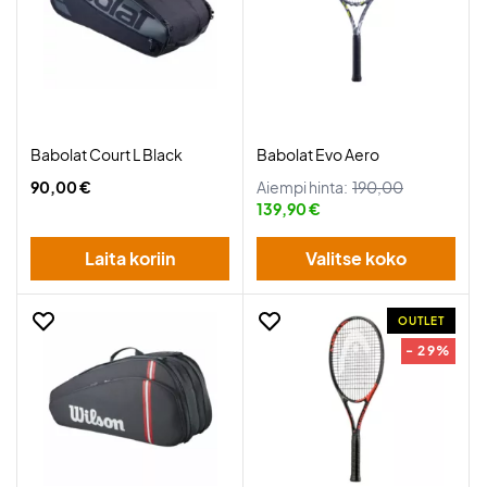
Babolat Court L Black
Babolat Evo Aero
90,00 €
Aiempi hinta:
190,00
139,90 €
Laita koriin
Valitse koko
OUTLET
- 29%