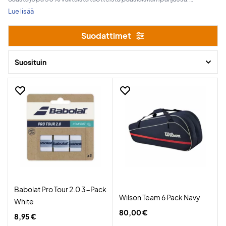
Löydä laadukkaita tennisvarusteita hyvään hintaan.
Lue lisää
Tarjoukset ovat voimassa 31. maaliskuuta – 7. huhtikuuta.
Suodattimet
Suosituin
Babolat Pro Tour 2.0 3-Pack
Wilson Team 6 Pack Navy
White
80,00 €
8,95 €