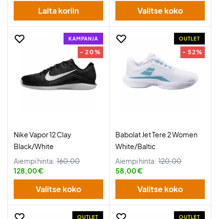
Laita koriin
Valitse koko
KAMPANJA
OUTLET
- 20%
- 52%
Nike Vapor 12 Clay
Babolat Jet Tere 2 Women
Black/White
White/Baltic
Aiempi hinta:
160,00
Aiempi hinta:
120,00
128,00 €
58,00 €
Valitse koko
Valitse koko
OUTLET
OUTLET