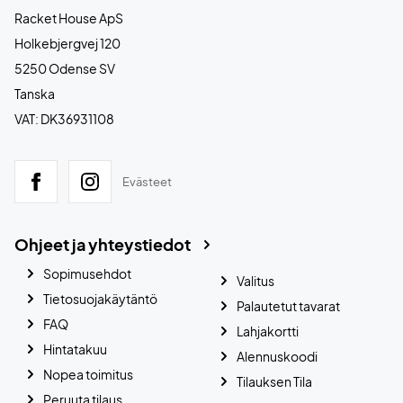
Racket House ApS
Holkebjergvej 120
5250 Odense SV
Tanska
VAT: DK36931108
Evästeet
Ohjeet ja yhteystiedot
Sopimusehdot
Valitus
Tietosuojakäytäntö
Palautetut tavarat
FAQ
Lahjakortti
Hintatakuu
Alennuskoodi
Nopea toimitus
Tilauksen Tila
Peruuta tilaus