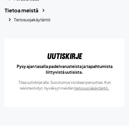
Tietoa meistä
Tietosuojakäytäntö
Uutiskirje
Pysy ajan tasalla padelvarusteista ja tapahtumista
liittyvistä uutisista.
Tilaa uutiskirje alla. Suostumus voidaan peruuttaa. Kun
rekisteröidyt, hyväksyt meidän
tietosuojakäytäntö.