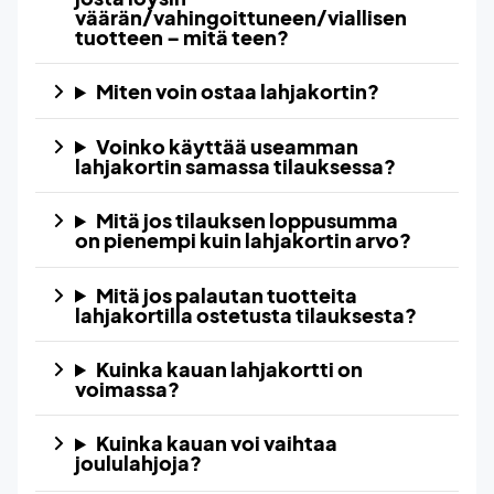
väärän/vahingoittuneen/viallisen
tuotteen – mitä teen?
Miten voin ostaa lahjakortin?
Voinko käyttää useamman
lahjakortin samassa tilauksessa?
Mitä jos tilauksen loppusumma
on pienempi kuin lahjakortin arvo?
Mitä jos palautan tuotteita
lahjakortilla ostetusta tilauksesta?
Kuinka kauan lahjakortti on
voimassa?
Kuinka kauan voi vaihtaa
joululahjoja?