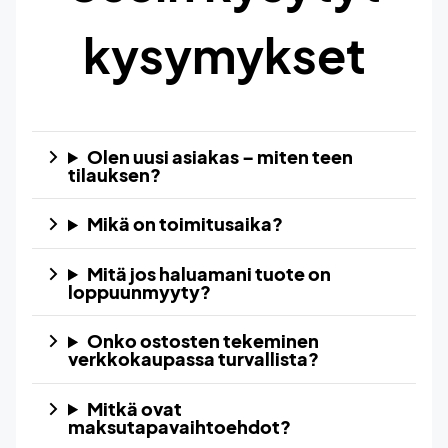
kysymykset
Olen uusi asiakas – miten teen
tilauksen?
Mikä on toimitusaika?
Mitä jos haluamani tuote on
loppuunmyyty?
Onko ostosten tekeminen
verkkokaupassa turvallista?
Mitkä ovat
maksutapavaihtoehdot?