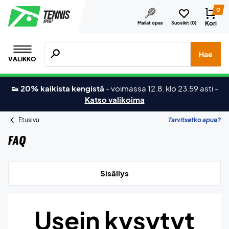
0
Kori
Mailat opas
Suosikit (
0
)
Hae tuotteita, merkkejä jne.
Hae
VALIKKO
👟 20% kaikista kengistä
-
voimassa 12.8. klo 23.59 asti
-
Katso valikoima
Etusivu
Tarvitsetko apua?
FAQ
Sisällys
Usein kysytyt