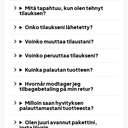
Mitä tapahtuu, kun olen tehnyt
tilauksen?
Onko tilaukseni lähetetty?
Voinko muuttaa tilaustani?
Voinko peruuttaa tilaukseni?
Kuinka palautan tuotteen?
Hvornår modtager jeg
tilbagebetaling på min retur?
Milloin saan hyvityksen
palauttamastani tuotteesta?
Olen juuri avannut pakettini,
josta löysin