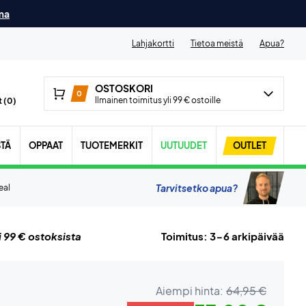
ma
Lahjakortti
Tietoa meistä
Apua?
OSTOSKORI
0
Ilmainen toimitus yli 99 € ostoille
 (
0
)
STÄ
OPPAAT
TUOTEMERKIT
UUTUUDET
OUTLET
Tarvitsetko apua?
eal
i 99 € ostoksista
Toimitus: 3-6 arkipäivää
Aiempi hinta:
64,95 €