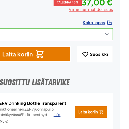
37,00 €
TALLENNA 43%
Viimeinen mahdollisuus
Koko-opas
Laita koriin
Suosikki
SUOSITTU LISÄTARVIKE
ERV Drinking Bottle Transparent
unktionaalinen ZERV juomapullo
Laita koriin
pinäkyvässä!Pidä itsesi hyd...
Info
,95
€