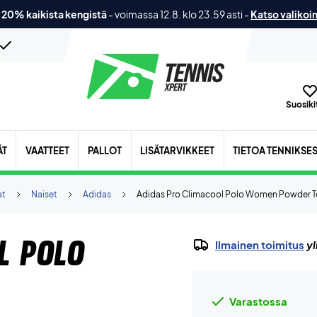
 20% kaikista kengistä
-
voimassa 12.8. klo 23.59 asti
-
Katso valikoi
Suosikit
ÄT
VAATTEET
PALLOT
LISÄTARVIKKEET
TIETOA TENNIKSE
at
Naiset
Adidas
Adidas Pro Climacool Polo Women Powder T
l Polo
Ilmainen toimitus
yl
Varastossa