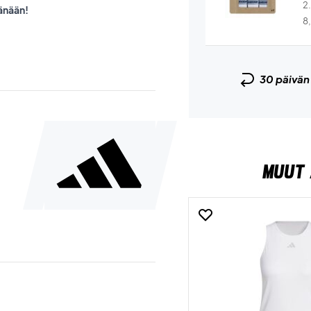
2
tänään!
8
30 päivä
MUUT 