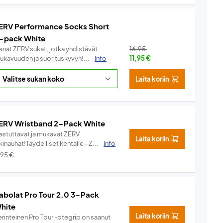
ERV Performance Socks Short
-pack White
anat ZERV sukat, jotka yhdistävät
16,95
ukavuuden ja suorituskyvyn!...
Info
11,95
€
Laita koriin
ERV Wristband 2-Pack White
hastuttavat ja mukavat ZERV
Laita koriin
kinauhat!Täydelliset kentälle - Z...
Info
,95
€
abolat Pro Tour 2.0 3-Pack
hite
Laita koriin
rinteinen Pro Tour -otegrip on saanut