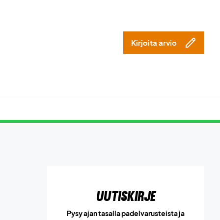
Kirjoita arvio
Uutiskirje
Pysy ajan tasalla padelvarusteista ja