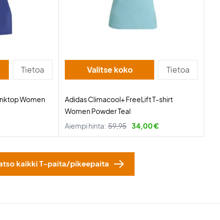
Tietoa
Valitse koko
Tietoa
Tanktop Women
Adidas Climacool+ FreeLift T-shirt
Women Powder Teal
Aiempi hinta:
59,95
34,00 €
atso kaikki T-paita/pikeepaita