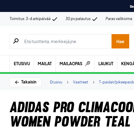
👟
Toimitus: 3-6 arkipäivää
30 pv palautus
Paras valikoima
Hae tuotteita, merkkejä jne.
Hae
ETUSIVU
MAILAT
MAILAOPAS
LAUKUT
KENG
Takaisin
Etusivu
Vaatteet
T-paidat/pikeepaid
Adidas Pro Climacoo
Women Powder Teal