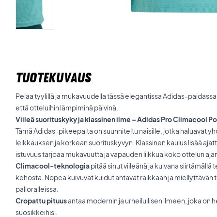
TUOTEKUVAUS
Pelaa tyylillä ja mukavuudella tässä elegantissa Adidas-paidassa 
että otteluihin lämpiminä päivinä.
Viileä suorituskyky ja klassinen ilme – Adidas Pro Climacool
Tämä Adidas-pikeepaita on suunniteltu naisille, jotka haluavat y
leikkauksen ja korkean suorituskyvyn. Klassinen kaulus lisää ajat
istuvuus tarjoaa mukavuutta ja vapauden liikkua koko ottelun aja
Climacool-teknologia
pitää sinut viileänä ja kuivana siirtämällä
kehosta. Nopea kuivuvat kuidut antavat raikkaan ja miellyttävän 
palloralleissa.
Cropattu pituus
antaa modernin ja urheilullisen ilmeen, joka on 
suosikkeihisi.