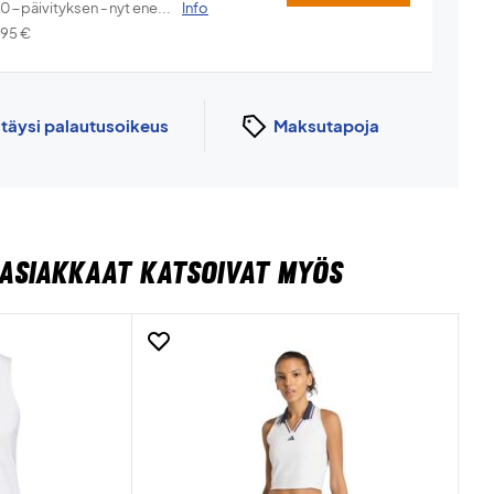
.0-päivityksen - nyt ene...
Info
,95
€
n
täysi palautusoikeus
Maksutapoja
ASIAKKAAT KATSOIVAT MYÖS