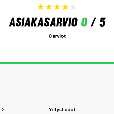
Asiakasarvio
0
/ 5
0 arviot
Yritystiedot