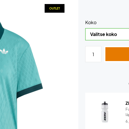
OUTLET
Koko
Z
F
lä
6