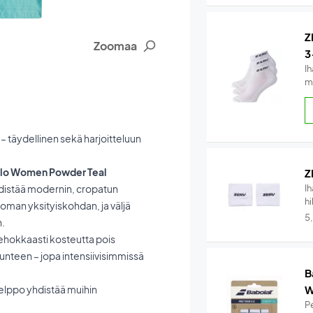
Z
Zoomaa
3
Ih
m
– täydellinen sekä harjoitteluun
 Polo Women Powder Teal
Z
hdistää modernin, cropatun
I
hi
toman yksityiskohdan, ja väljä
5
n.
 tehokkaasti kosteutta pois
tunteen – jopa intensiivisimmissä
B
helppo yhdistää muihin
W
Pe