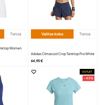
Tietoa
Valitse koko
Tietoa
Tanktop Women
Adidas Climacool Crop Tanktop Pro White
64,95 €
OUTLET
- 43%