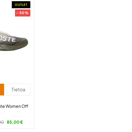
OUTLET
- 50%
Tietoa
Lite Women Off
00
85,00 €