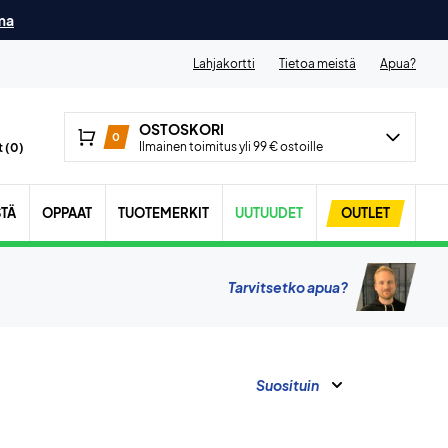
ma
Lahjakortti
Tietoa meistä
Apua?
OSTOSKORI
0
Ilmainen toimitus yli 99 € ostoille
 (
0
)
STÄ
OPPAAT
TUOTEMERKIT
UUTUUDET
OUTLET
Tarvitsetko apua?
Suosituin