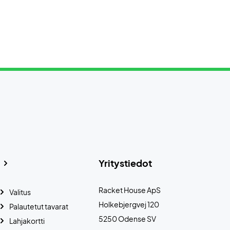
Yritystiedot
Racket House ApS
Valitus
Holkebjergvej 120
Palautetut tavarat
5250 Odense SV
Lahjakortti