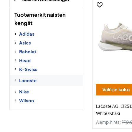
Tuotemerkit naisten
kengät
Adidas
Asics
Babolat
Head
K-Swiss
Lacoste
Valitse koko
Nike
Wilson
Lacoste AG-LT25 
White/Khaki
Aiempi hinta:
170,