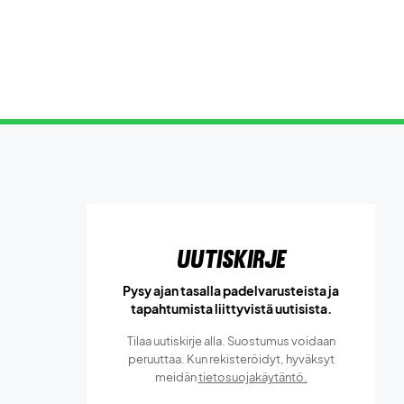
Uutiskirje
Pysy ajan tasalla padelvarusteista ja
tapahtumista liittyvistä uutisista.
Tilaa uutiskirje alla. Suostumus voidaan
peruuttaa. Kun rekisteröidyt, hyväksyt
meidän
tietosuojakäytäntö.