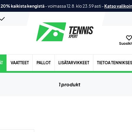
 20% kaikista kengistä
-
voimassa 12.8. klo 23.59 asti
-
Katso valikoi
Suosikit
ÄT
VAATTEET
PALLOT
LISÄTARVIKKEET
TIETOA TENNIKSE
1 produkt