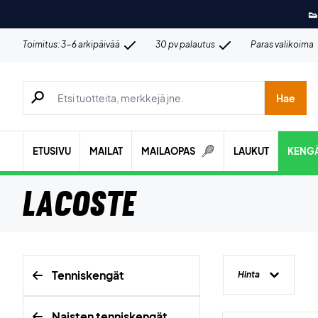
👟
Toimitus: 3-6 arkipäivää
30 pv palautus
Paras valikoima
Hae tuotteita, merkkejä jne.
Hae
ETUSIVU
MAILAT
MAILAOPAS
LAUKUT
KENG
Lacoste
Tenniskengät
Hinta
Naisten tenniskengät