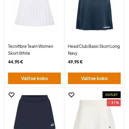
Tecnifibre Team Women
Head Club Basic Skort Long
Skort White
Navy
44,95 €
49,95 €
Valitse koko
Valitse koko
OUTLET
- 31%