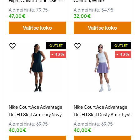
High-Waisted Tennis Skirt
Cannon/White
Burgundy Crush
Aiempi hinta:
79,95
Aiempi hinta:
54,95
47,00 €
32,00 €
Valitse koko
Valitse koko
OUTLET
OUTLET
- 43%
- 43%
Nike Court Ace Advantage
Nike Court Ace Advantage
Dri-FIT Skirt Armoury Navy
Dri-FIT Skirt Dusty Amethyst
Aiempi hinta:
69,95
Aiempi hinta:
69,95
40,00 €
40,00 €