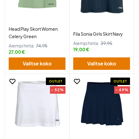
Head Play Skort Women
Fila Sonia Girls Skirt Navy
Celery Green
Aiempi hinta:
39,95
Aiempi hinta:
74,95
19,00 €
27,00 €
Valitse koko
Valitse koko
OUTLET
OUTLET
- 52%
- 49%