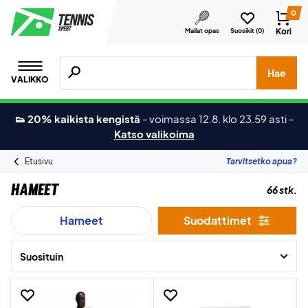
0
Kori
Mailat opas
Suosikit (
0
)
Hae tuotteita, merkkejä jne.
Hae
VALIKKO
👟 20% kaikista kengistä
-
voimassa 12.8. klo 23.59 asti
-
Katso valikoima
Etusivu
Tarvitsetko apua?
Hameet
66 stk.
Hameet
Suodattimet
Suosituin