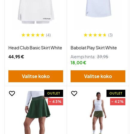
(4)
(3)
Head Club Basic Skirt White
Babolat Play Skirt White
44,95 €
Aiempi hinta:
39,95
18,00 €
Valitse koko
Valitse koko
OUTLET
OUTLET
- 43%
- 42%