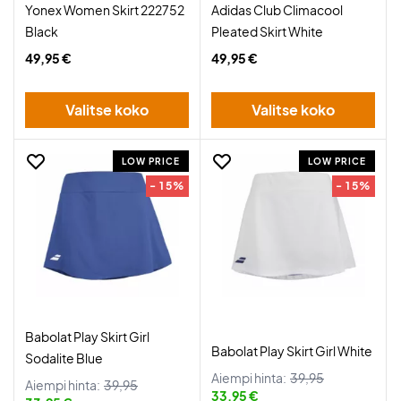
Yonex Women Skirt 222752
Adidas Club Climacool
Black
Pleated Skirt White
49,95 €
49,95 €
Valitse koko
Valitse koko
LOW PRICE
LOW PRICE
- 15%
- 15%
Babolat Play Skirt Girl
Babolat Play Skirt Girl White
Sodalite Blue
Aiempi hinta:
39,95
Aiempi hinta:
39,95
33,95 €