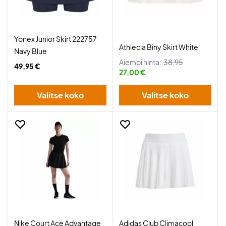
Yonex Junior Skirt 222757
Athlecia Biny Skirt White
Navy Blue
Aiempi hinta:
38,95
49,95 €
27,00 €
Valitse koko
Valitse koko
Nike Court Ace Advantage
Adidas Club Climacool