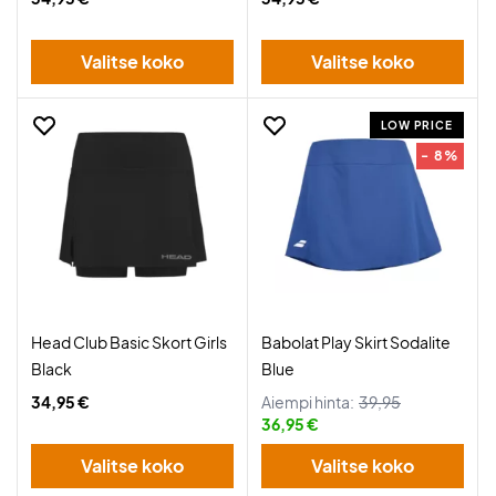
Valitse koko
Valitse koko
LOW PRICE
- 8%
Head Club Basic Skort Girls
Babolat Play Skirt Sodalite
Black
Blue
34,95 €
Aiempi hinta:
39,95
36,95 €
Valitse koko
Valitse koko