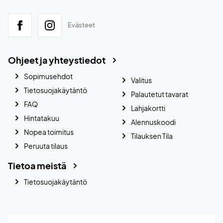
Evästeet
Ohjeet ja yhteystiedot
Sopimusehdot
Valitus
Tietosuojakäytäntö
Palautetut tavarat
FAQ
Lahjakortti
Hintatakuu
Alennuskoodi
Nopea toimitus
Tilauksen Tila
Peruuta tilaus
Tietoa meistä
Tietosuojakäytäntö