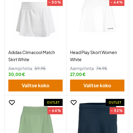
- 50%
- 64%
Adidas Climacool Match
Head Play Skort Women
Skirt White
White
Aiempi hinta:
59,95
Aiempi hinta:
74,95
30,00 €
27,00 €
Valitse koko
Valitse koko
OUTLET
OUTLET
- 64%
- 52%