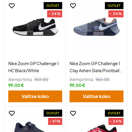
OUTLET
OUTLET
- 34%
- 34%
Nike Zoom GP Challenge 1
Nike Zoom GP Challenge 1
HC Black/White
Clay Ashen Slate/Football
Grey
Aiempi hinta:
150,00
Aiempi hinta:
150,00
99,00 €
99,00 €
Valitse koko
Valitse koko
OUTLET
OUTLET
- 51%
- 34%