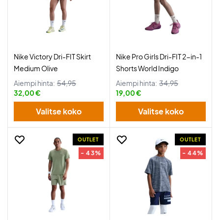
Nike Victory Dri-FIT Skirt
Nike Pro Girls Dri-FIT 2-in-1
Medium Olive
Shorts World Indigo
Aiempi hinta:
54,95
Aiempi hinta:
34,95
32,00 €
19,00 €
Valitse koko
Valitse koko
OUTLET
OUTLET
- 43%
- 44%