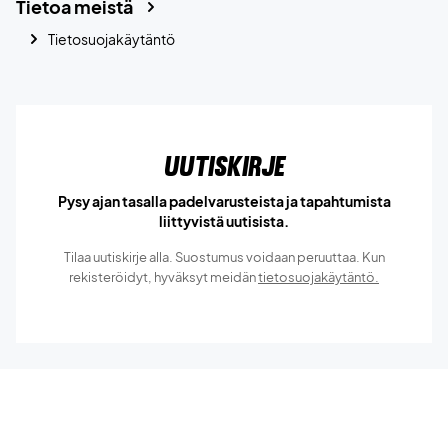
Tietoa meistä
Tietosuojakäytäntö
Uutiskirje
Pysy ajan tasalla padelvarusteista ja tapahtumista
liittyvistä uutisista.
Tilaa uutiskirje alla. Suostumus voidaan peruuttaa. Kun
rekisteröidyt, hyväksyt meidän
tietosuojakäytäntö.