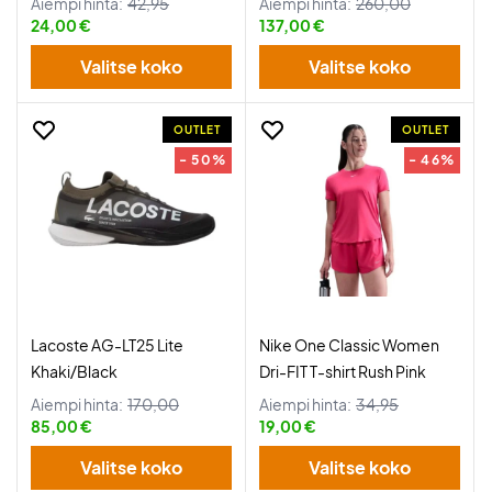
Aiempi hinta:
42,95
Aiempi hinta:
260,00
24,00 €
137,00 €
Valitse koko
Valitse koko
OUTLET
OUTLET
- 50%
- 46%
Lacoste AG-LT25 Lite
Nike One Classic Women
Khaki/Black
Dri-FIT T-shirt Rush Pink
Aiempi hinta:
170,00
Aiempi hinta:
34,95
85,00 €
19,00 €
Valitse koko
Valitse koko