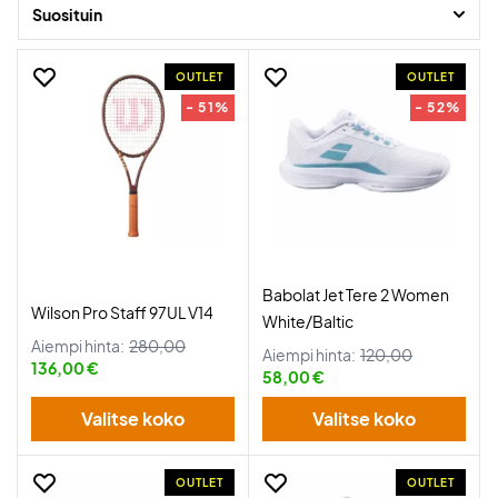
Suosituin
OUTLET
OUTLET
- 51%
- 52%
Babolat Jet Tere 2 Women
Wilson Pro Staff 97UL V14
White/Baltic
Aiempi hinta:
280,00
Aiempi hinta:
120,00
136,00 €
58,00 €
Valitse koko
Valitse koko
OUTLET
OUTLET