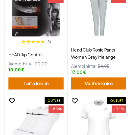
(3)
Head Club Rosie Pants
HEAD Rip Control
Women Grey Melange
Aiempi hinta:
20,00
Aiempi hinta:
54,95
10,00 €
17,00 €
Laita koriin
Valitse koko
OUTLET
OUTLET
- 53%
- 71%