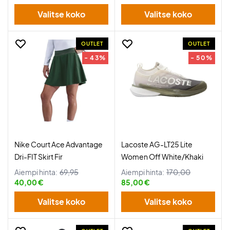
Valitse koko
Valitse koko
OUTLET
OUTLET
- 43%
- 50%
Nike Court Ace Advantage
Lacoste AG-LT25 Lite
Dri-FIT Skirt Fir
Women Off White/Khaki
Aiempi hinta:
69,95
Aiempi hinta:
170,00
40,00 €
85,00 €
Valitse koko
Valitse koko