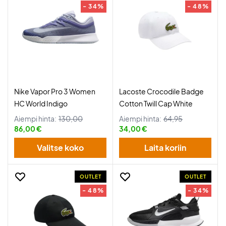
- 34%
- 48%
Nike Vapor Pro 3 Women
Lacoste Crocodile Badge
HC World Indigo
Cotton Twill Cap White
Aiempi hinta:
130,00
Aiempi hinta:
64,95
86,00 €
34,00 €
Valitse koko
Laita koriin
OUTLET
OUTLET
- 48%
- 34%