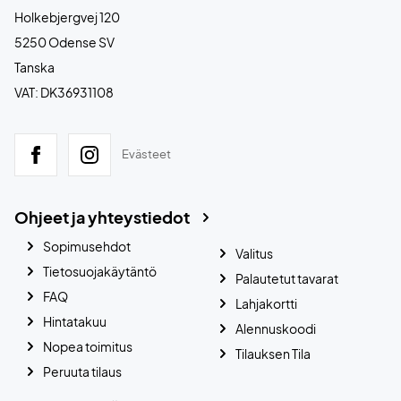
Holkebjergvej 120
5250 Odense SV
Tanska
VAT: DK36931108
Evästeet
Ohjeet ja yhteystiedot
Sopimusehdot
Valitus
Tietosuojakäytäntö
Palautetut tavarat
FAQ
Lahjakortti
Hintatakuu
Alennuskoodi
Nopea toimitus
Tilauksen Tila
Peruuta tilaus