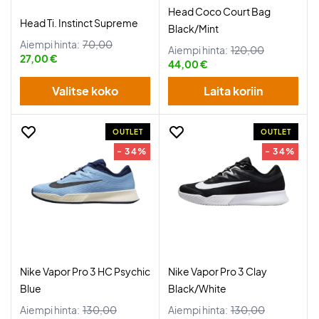
Head Coco Court Bag
Head Ti. Instinct Supreme
Black/Mint
Aiempi hinta:
70,00
Aiempi hinta:
120,00
27,00 €
44,00 €
Valitse koko
Laita koriin
OUTLET
OUTLET
- 34%
- 34%
Nike Vapor Pro 3 HC Psychic
Nike Vapor Pro 3 Clay
Blue
Black/White
Aiempi hinta:
130,00
Aiempi hinta:
130,00