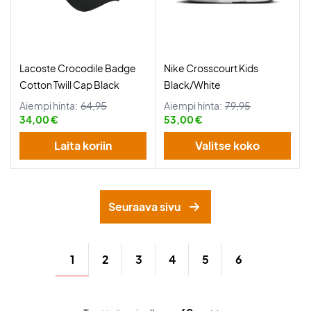
Lacoste Crocodile Badge
Nike Crosscourt Kids
Cotton Twill Cap Black
Black/White
Aiempi hinta:
64,95
Aiempi hinta:
79,95
34,00 €
53,00 €
Laita koriin
Valitse koko
Seuraava sivu
1
2
3
4
5
6