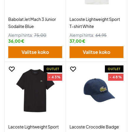
Babolat Jet Mach 3 Junior
Lacoste Lightweight Sport
Sodalite Blue
T-shirt White
Aiempi hinta:
75,00
Aiempi hinta:
64,95
36,00 €
37,00 €
Valitse koko
Valitse koko
OUTLET
OUTLET
- 43%
- 48%
Lacoste Lightweight Sport
Lacoste Crocodile Badge