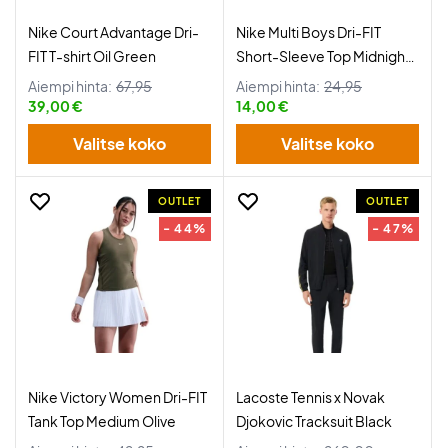
Nike Court Advantage Dri-
Nike Multi Boys Dri-FIT
FIT T-shirt Oil Green
Short-Sleeve Top Midnight
Navy
Aiempi hinta:
67,95
Aiempi hinta:
24,95
39,00 €
14,00 €
Valitse koko
Valitse koko
OUTLET
OUTLET
- 44%
- 47%
Nike Victory Women Dri-FIT
Lacoste Tennis x Novak
Tank Top Medium Olive
Djokovic Tracksuit Black