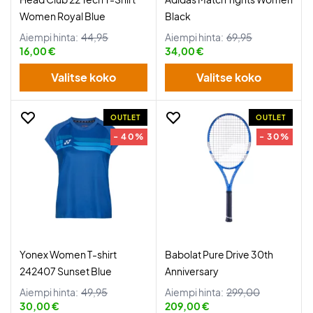
Women Royal Blue
Black
Aiempi hinta:
44,95
Aiempi hinta:
69,95
16,00 €
34,00 €
Valitse koko
Valitse koko
OUTLET
OUTLET
- 40%
- 30%
Yonex Women T-shirt
Babolat Pure Drive 30th
242407 Sunset Blue
Anniversary
Aiempi hinta:
49,95
Aiempi hinta:
299,00
30,00 €
209,00 €