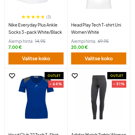
(3)
Nike Everyday Plus Ankle
Head Play Tech T-shirt Uni
Socks 3-pack White/Black
Women White
Aiempi hinta:
14,95
Aiempi hinta:
69,95
7,00 €
20,00 €
Valitse koko
Valitse koko
OUTLET
OUTLET
- 64%
- 51%
Head Club 22 Tech T-Shirt
Adidas Match Tights Women