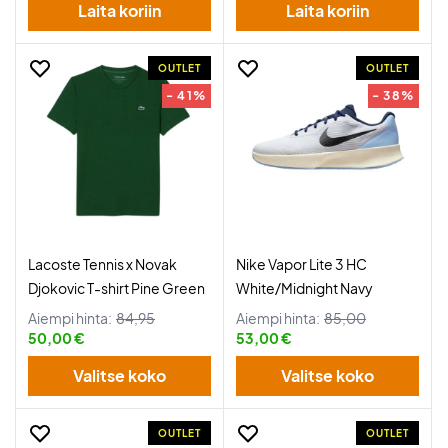
Laita koriin
Laita koriin
OUTLET
OUTLET
- 41%
- 38%
Lacoste Tennis x Novak
Nike Vapor Lite 3 HC
Djokovic T-shirt Pine Green
White/Midnight Navy
Aiempi hinta:
84,95
Aiempi hinta:
85,00
50,00 €
53,00 €
Valitse koko
Valitse koko
OUTLET
OUTLET