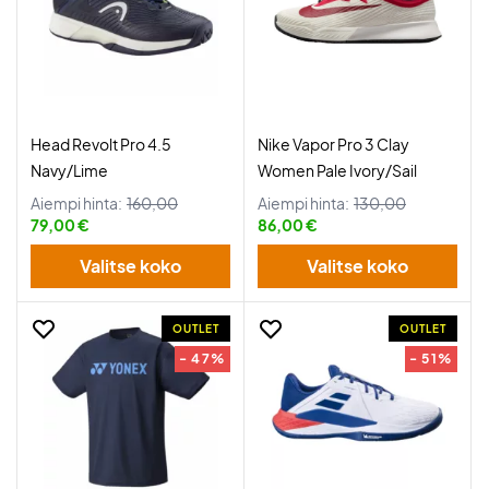
Head Revolt Pro 4.5
Nike Vapor Pro 3 Clay
Navy/Lime
Women Pale Ivory/Sail
Aiempi hinta:
160,00
Aiempi hinta:
130,00
79,00 €
86,00 €
Valitse koko
Valitse koko
OUTLET
OUTLET
- 47%
- 51%