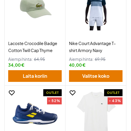
Lacoste Crocodile Badge
Nike Court Advantage T-
Cotton Twill Cap Thyme
shirt Armory Navy
Aiempi hinta:
64,95
Aiempi hinta:
69,95
34,00 €
40,00 €
Laita koriin
Valitse koko
OUTLET
OUTLET
- 52%
- 43%