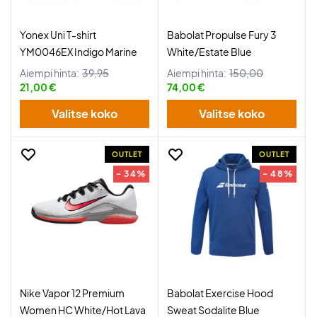
Yonex Uni T-shirt
Babolat Propulse Fury 3
YM0046EX Indigo Marine
White/Estate Blue
Aiempi hinta:
39,95
Aiempi hinta:
150,00
21,00 €
74,00 €
Valitse koko
Valitse koko
OUTLET
OUTLET
- 34%
- 48%
Nike Vapor 12 Premium
Babolat Exercise Hood
Women HC White/Hot Lava
Sweat Sodalite Blue