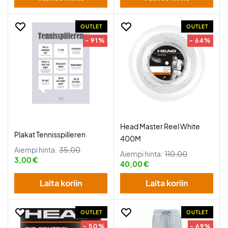
OUTLET
OUTLET
- 91%
- 64%
Head Master Reel White
Plakat Tennisspilleren
400M
Aiempi hinta:
35,00
Aiempi hinta:
110,00
3,00 €
40,00 €
Laita koriin
Laita koriin
OUTLET
OUTLET
- 50%
- 69%