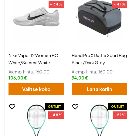
- 34%
- 41%
Nike Vapor 12 Women HC
Head Pro X Duffle Sport Bag
White/Summit White
Black/Dark Grey
Aiempi hinta:
160,00
Aiempi hinta:
160,00
106,00 €
94,00 €
Valitse koko
Laita koriin
OUTLET
OUTLET
- 48%
- 51%