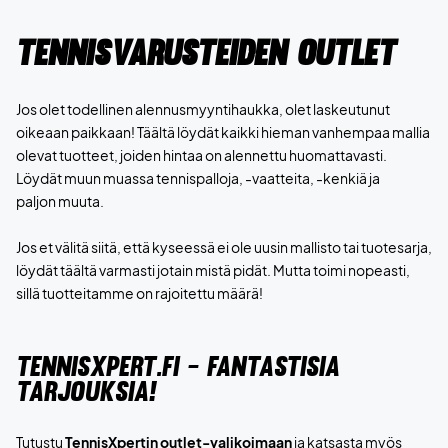
Tennisvarusteiden outlet
Jos olet todellinen alennusmyyntihaukka, olet laskeutunut
oikeaan paikkaan! Täältä löydät kaikki hieman vanhempaa mallia
olevat tuotteet, joiden hintaa on alennettu huomattavasti.
Löydät muun muassa tennispalloja, -vaatteita, -kenkiä ja
paljon muuta.
Jos et välitä siitä, että kyseessä ei ole uusin mallisto tai tuotesarja,
löydät täältä varmasti jotain mistä pidät. Mutta toimi nopeasti,
sillä tuotteitamme on rajoitettu määrä!
TENNISXPERT.FI - FANTASTISIA
TARJOUKSIA!
Tutustu
TennisXpertin outlet-valikoimaan
ja katsasta myös