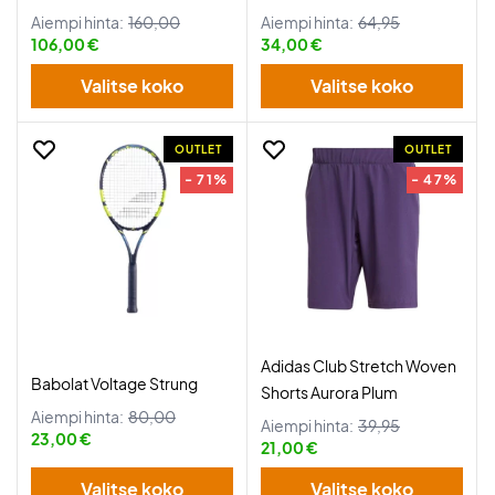
Aiempi hinta:
160,00
Aiempi hinta:
64,95
106,00 €
34,00 €
Valitse koko
Valitse koko
OUTLET
OUTLET
- 71%
- 47%
Adidas Club Stretch Woven
Babolat Voltage Strung
Shorts Aurora Plum
Aiempi hinta:
80,00
Aiempi hinta:
39,95
23,00 €
21,00 €
Valitse koko
Valitse koko