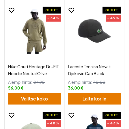
OUTLET
OUTLET
- 34%
- 49%
Nike Court Heritage Dri-FIT
Lacoste Tennis x Novak
Hoodie Neutral Olive
Djokovic Cap Black
Aiempi hinta:
84,95
Aiempi hinta:
70,00
56,00 €
36,00 €
Valitse koko
Laita koriin
OUTLET
OUTLET
- 48%
- 43%