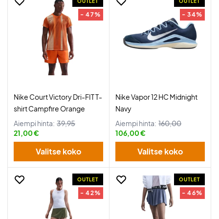
OUTLET
OUTLET
- 47%
- 34%
Nike Court Victory Dri-FIT T-
Nike Vapor 12 HC Midnight
shirt Campfire Orange
Navy
Aiempi hinta:
39,95
Aiempi hinta:
160,00
21,00 €
106,00 €
Valitse koko
Valitse koko
OUTLET
OUTLET
- 42%
- 46%