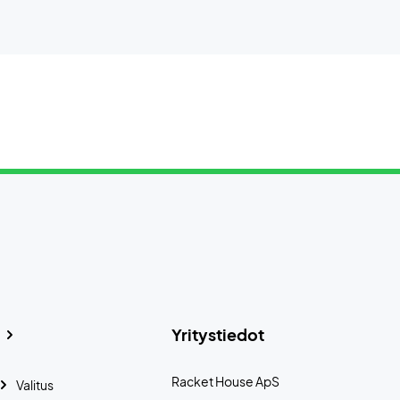
Yritystiedot
Racket House ApS
Valitus