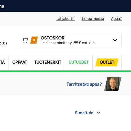
ma
Lahjakortti
Tietoa meistä
Apua?
OSTOSKORI
0
Ilmainen toimitus yli 99 € ostoille
 (
0
)
STÄ
OPPAAT
TUOTEMERKIT
UUTUUDET
OUTLET
Tarvitsetko apua?
Suosituin