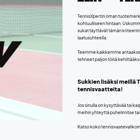
TennisXpertin oman tuotemerki
kohtuulliseen hintaan. Uskomme, 
sukat täyttävät tämän kriteerin
laatusuhteella.
Teemme kaikkemme antaaksem
tehneet paljon töitä kehittääk
Sukkien lisäksi meillä 
tennisvaatteita!
Jos sinulla on kysyttävää tai k
meihin yhteyttä puhelimitse tai
Katso koko tennisvaatevali