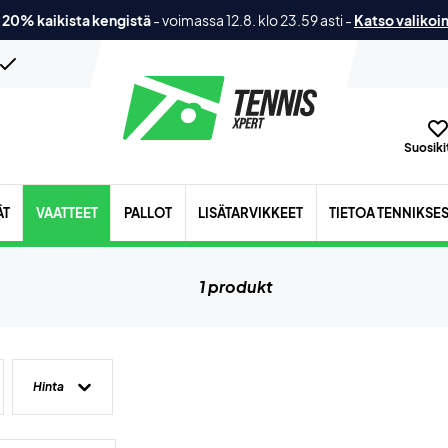
 20% kaikista kengistä
-
voimassa 12.8. klo 23.59 asti
-
Katso valikoi
Suosikit
ÄT
VAATTEET
PALLOT
LISÄTARVIKKEET
TIETOA TENNIKSE
1 produkt
Hinta