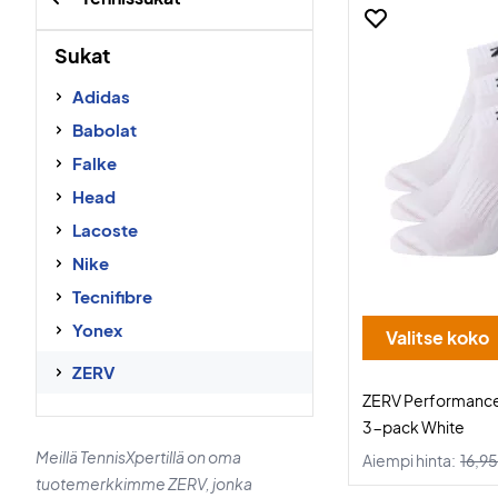
Sukat
Adidas
Babolat
Falke
Head
Lacoste
Nike
Tecnifibre
Yonex
Valitse koko
ZERV
ZERV Performance
3-pack White
Meillä TennisXpertillä on oma
Aiempi hinta:
16,95
tuotemerkkimme ZERV, jonka