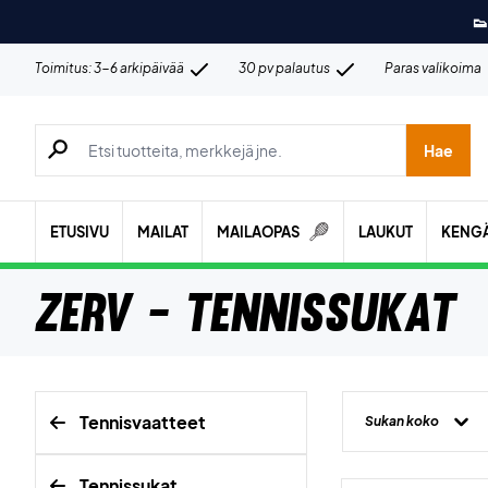
👟
Toimitus: 3-6 arkipäivää
30 pv palautus
Paras valikoima
Hae tuotteita, merkkejä jne.
Hae
ETUSIVU
MAILAT
MAILAOPAS
LAUKUT
KENG
ZERV - Tennissukat
Tennisvaatteet
Sukan koko
Tennissukat