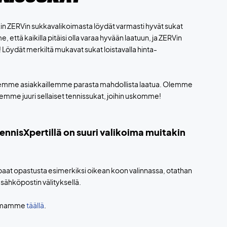
n ZERVin sukkavalikoimasta löydät varmasti hyvät sukat
että kaikilla pitäisi olla varaa hyvään laatuun, ja ZERVin
! Löydät merkiltä mukavat sukat loistavalla hinta-
me asiakkaillemme parasta mahdollista laatua. Olemme
semme juuri sellaiset tennissukat, joihin uskomme!
TennisXpertillä on suuri valikoima muitakin
aipaat opastusta esimerkiksi oikean koon valinnassa, otathan
 sähköpostin välityksellä.
koimamme
täällä
.