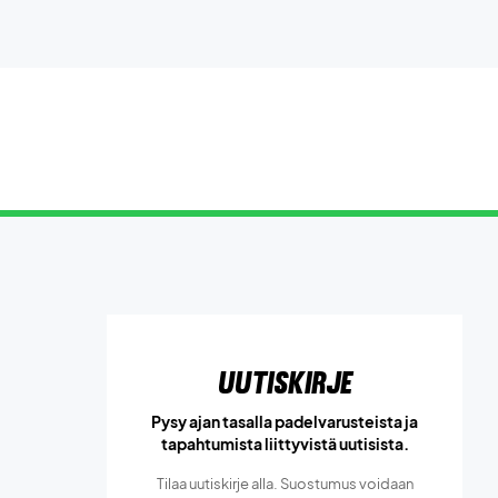
Uutiskirje
Pysy ajan tasalla padelvarusteista ja
tapahtumista liittyvistä uutisista.
Tilaa uutiskirje alla. Suostumus voidaan