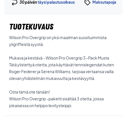
30 päivän
täysi palautusoikeus
Maksutapoja
TUOTEKUVAUS
Wilson Pro Overgrip on yksi maailman suosituimmista
yligriffeistä syystä.
Mukava ja kestävä - Wilson Pro Overgrip 3-Pack Musta
Tätä ylistettyä otetta, jota käyttävät tennislegendat kuten
Roger Federer ja Serena Williams, tarjoaa vertaansa vailla
olevan yhdistelmän mukavuutta ja kestävyyttä.
Osta tämä ote tänään!
Wilson Pro Overgrip -paketti sisältää 3 otetta, joissa
jokaisessa on helppo levitysteippi.