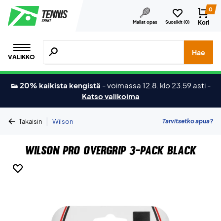
0
Kori
Mailat opas
Suosikit (
0
)
Hae tuotteita, merkkejä jne.
Hae
VALIKKO
👟 20% kaikista kengistä
-
voimassa 12.8. klo 23.59 asti
-
Katso valikoima
|
Tarvitsetko apua?
Takaisin
Wilson
Wilson Pro Overgrip 3-Pack Black