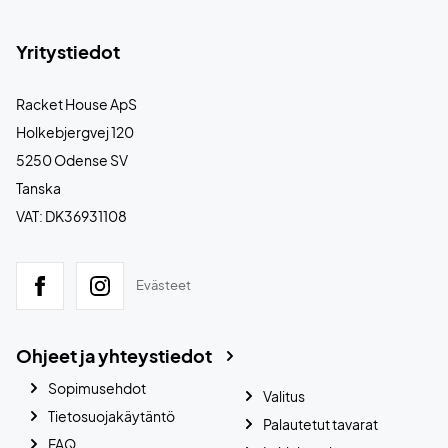
Yritystiedot
Racket House ApS
Holkebjergvej 120
5250 Odense SV
Tanska
VAT: DK36931108
Evästeet
Ohjeet ja yhteystiedot
Sopimusehdot
Valitus
Tietosuojakäytäntö
Palautetut tavarat
FAQ