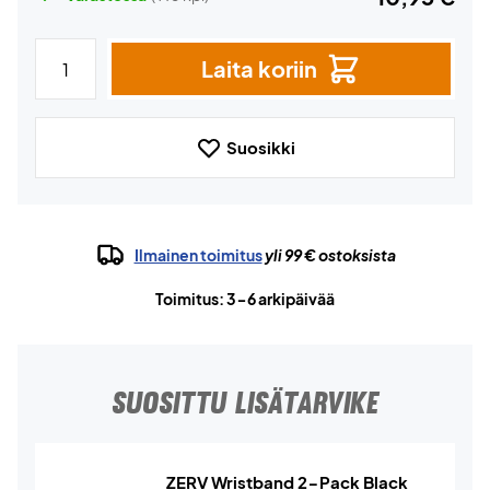
Laita koriin
Suosikki
Ilmainen toimitus
yli 99 € ostoksista
Toimitus: 3-6 arkipäivää
SUOSITTU LISÄTARVIKE
ZERV Wristband 2-Pack Black