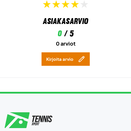
Asiakasarvio
0
/ 5
0 arviot
Kirjoita arvio