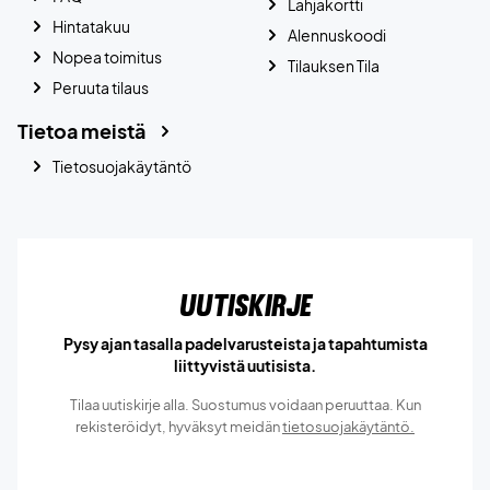
Lahjakortti
Hintatakuu
Alennuskoodi
Nopea toimitus
Tilauksen Tila
Peruuta tilaus
Tietoa meistä
Tietosuojakäytäntö
Uutiskirje
Pysy ajan tasalla padelvarusteista ja tapahtumista
liittyvistä uutisista.
Tilaa uutiskirje alla. Suostumus voidaan peruuttaa. Kun
rekisteröidyt, hyväksyt meidän
tietosuojakäytäntö.