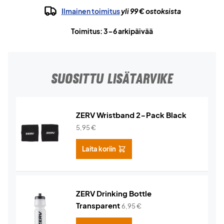
Ilmainen toimitus
yli 99 € ostoksista
Toimitus: 3-6 arkipäivää
SUOSITTU LISÄTARVIKE
ZERV Wristband 2-Pack Black
5,95
€
Laita koriin
ZERV Drinking Bottle
Transparent
6,95
€