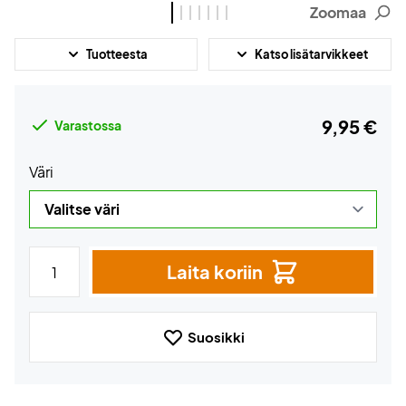
Zoomaa
Tuotteesta
Katso lisätarvikkeet
9,95 €
Varastossa
Väri
Laita koriin
Suosikki