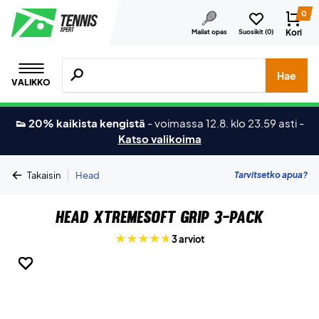
0
Kori
Mailat opas
Suosikit (
0
)
Hae tuotteita, merkkejä jne.
Hae
VALIKKO
👟 20% kaikista kengistä
-
voimassa 12.8. klo 23.59 asti
-
Katso valikoima
|
Tarvitsetko apua?
Takaisin
Head
Head Xtremesoft Grip 3-pack
3 arviot