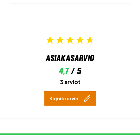
Asiakasarvio
4,7
/ 5
3 arviot
Kirjoita arvio