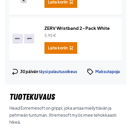
Laita koriin
ZERV Wristband 2-Pack White
5,95
€
Laita koriin
30 päivän
täysi palautusoikeus
Maksutapoja
TUOTEKUVAUS
Head Extremesoft on grippi, joka antaa miellyttävän ja
pehmeän tuntuman. Xtremesoft myös imee tehokkaasti
hikeä.