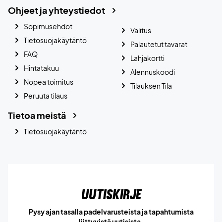
Ohjeet ja yhteystiedot
Sopimusehdot
Valitus
Tietosuojakäytäntö
Palautetut tavarat
FAQ
Lahjakortti
Hintatakuu
Alennuskoodi
Nopea toimitus
Tilauksen Tila
Peruuta tilaus
Tietoa meistä
Tietosuojakäytäntö
Uutiskirje
Pysy ajan tasalla padelvarusteista ja tapahtumista
liittyvistä uutisista.