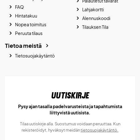
Palautetut tavarat
FAQ
Lahjakortti
Hintatakuu
Alennuskoodi
Nopea toimitus
Tilauksen Tila
Peruuta tilaus
Tietoa meistä
Tietosuojakäytäntö
Uutiskirje
Pysy ajan tasalla padelvarusteista ja tapahtumista
liittyvistä uutisista.
Tilaa uutiskirje alla. Suostumus voidaan peruuttaa. Kun
rekisteröidyt, hyväksyt meidän
tietosuojakäytäntö.