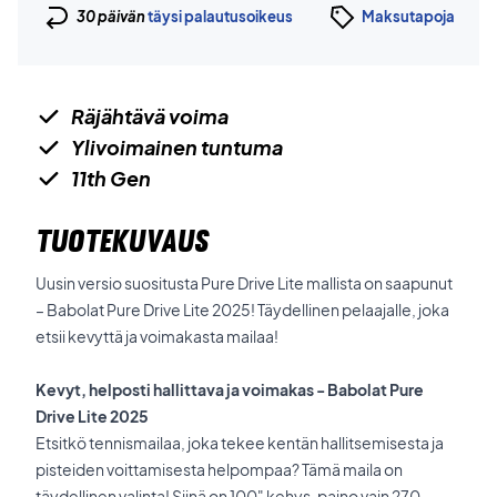
30 päivän
täysi palautusoikeus
Maksutapoja
Räjähtävä voima
Ylivoimainen tuntuma
11th Gen
TUOTEKUVAUS
Uusin versio suositusta Pure Drive Lite mallista on saapunut
– Babolat Pure Drive Lite 2025! Täydellinen pelaajalle, joka
etsii kevyttä ja voimakasta mailaa!
Kevyt, helposti hallittava ja voimakas - Babolat Pure
Drive Lite 2025
Etsitkö tennismailaa, joka tekee kentän hallitsemisesta ja
pisteiden voittamisesta helpompaa? Tämä maila on
täydellinen valinta! Siinä on 100" kehys, paino vain 270