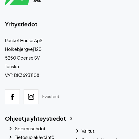
Yritystiedot
Racket House ApS
Holkebjergvej 120
5250 Odense SV
Tanska
VAT: DK36931108
Evästeet
Ohjeet ja yhteystiedot
Sopimusehdot
Valitus
Tietosuojakäytäntö