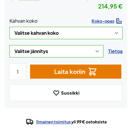
214,95 €
Kahvan koko
Koko-opas
Tietoa
Laita koriin
Suosikki
Ilmainen toimitus
yli 99 € ostoksista