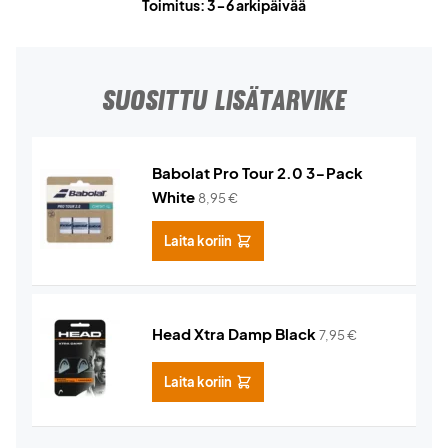
Toimitus: 3-6 arkipäivää
SUOSITTU LISÄTARVIKE
Babolat Pro Tour 2.0 3-Pack
White
8,95
€
Laita koriin
Head Xtra Damp Black
7,95
€
Laita koriin