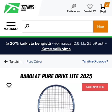
0
Kori
Mailat opas
Suosikit (
0
)
Hae tuotteita, merkkejä jne.
Hae
VALIKKO
👟 20% kaikista kengistä
-
voimassa 12.8. klo 23.59 asti
-
Katso valikoima
|
Tarvitsetko apua?
Takaisin
Pure Drive
Babolat Pure Drive Lite 2025
TALLENNA 10%
TALLENNA 10%
TALLENNA 10%
TALLENNA 10%
TALLENNA 10%
TALLENNA 10%