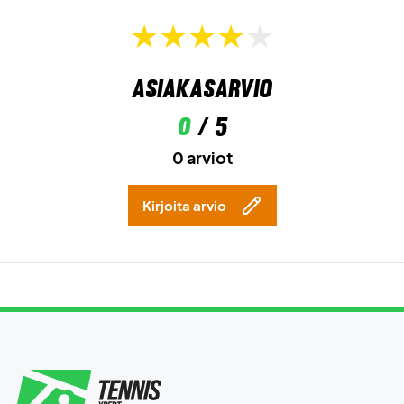
Asiakasarvio
0
/ 5
0 arviot
Kirjoita arvio