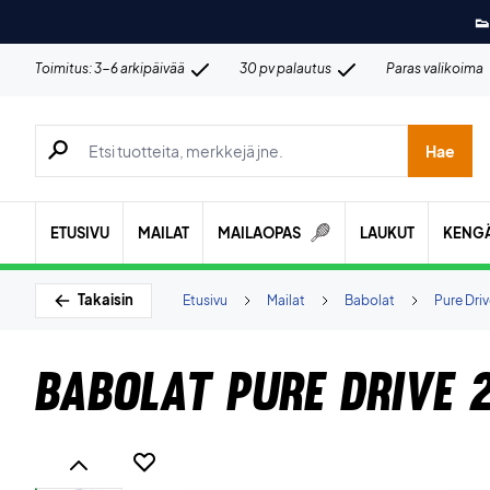
👟
Toimitus: 3-6 arkipäivää
30 pv palautus
Paras valikoima
Hae tuotteita, merkkejä jne.
Hae
ETUSIVU
MAILAT
MAILAOPAS
LAUKUT
KENG
Takaisin
Etusivu
Mailat
Babolat
Pure Dri
Babolat Pure Drive 