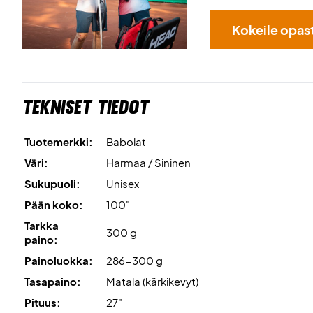
Kokeile opas
Tekniset tiedot
Tuotemerkki:
Babolat
Väri:
Harmaa / Sininen
Sukupuoli:
Unisex
Pään koko:
100"
Tarkka
300 g
paino:
Painoluokka:
286-300 g
Tasapaino:
Matala (kärkikevyt)
Pituus:
27"