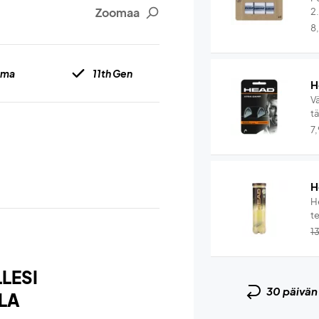
Zoomaa
2
8
uma
11th Gen
H
V
t
7
H
He
te
1
LESI
30 päivä
LA