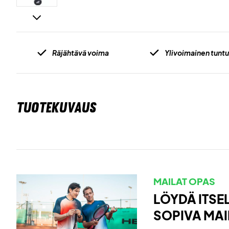
Räjähtävä voima
Ylivoimainen tunt
TUOTEKUVAUS
MAILAT OPAS
LÖYDÄ ITSEL
SOPIVA MAI