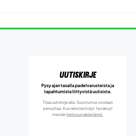
Uutiskirje
Pysy ajan tasalla padelvarusteista ja
tapahtumista liittyvistä uutisista.
Tilaa uutiskirje alla. Suostumus voidaan
peruuttaa. Kun rekisteröidyt, hyväksyt
meidän
tietosuojakäytäntö.