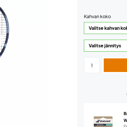
Kahvan koko
B
W
Pe