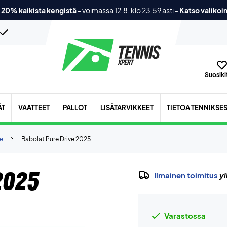
 20% kaikista kengistä
-
voimassa 12.8. klo 23.59 asti
-
Katso valikoi
Suosikit
ÄT
VAATTEET
PALLOT
LISÄTARVIKKEET
TIETOA TENNIKSE
ve
Babolat Pure Drive 2025
2025
Ilmainen toimitus
yl
Varastossa