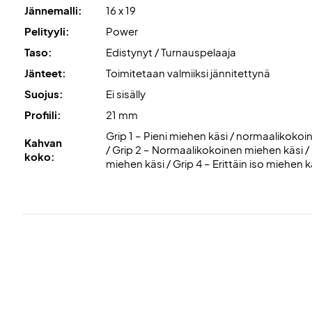
Jännemalli:
16 x 19
Pelityyli:
Power
Taso:
Edistynyt / Turnauspelaaja
Jänteet:
Toimitetaan valmiiksi jännitettynä
Suojus:
Ei sisälly
Profiili:
21 mm
Grip 1 – Pieni miehen käsi / normaalikokoi
Kahvan
/ Grip 2 – Normaalikokoinen miehen käsi / 
koko:
miehen käsi / Grip 4 – Erittäin iso miehen k