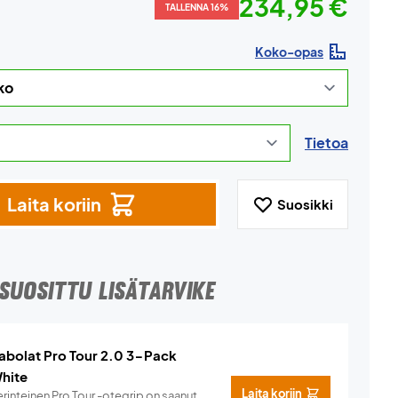
234,95 €
TALLENNA 16%
Koko-opas
Tietoa
Laita koriin
Suosikki
SUOSITTU LISÄTARVIKE
abolat Pro Tour 2.0 3-Pack
hite
Laita koriin
rinteinen Pro Tour -otegrip on saanut