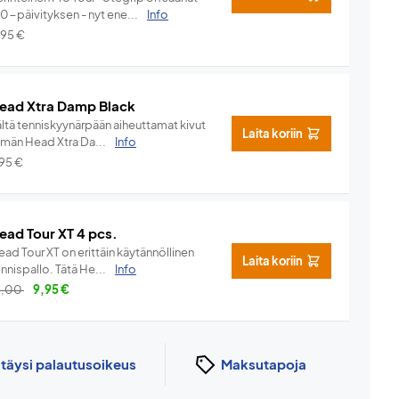
.0-päivityksen - nyt ene...
Info
,95
€
ead Xtra Damp Black
ältä tenniskyynärpään aiheuttamat kivut
Laita koriin
ämän Head Xtra Da...
Info
,95
€
ead Tour XT 4 pcs.
ad Tour XT on erittäin käytännöllinen
Laita koriin
nnispallo. Tätä He...
Info
3,00
9,95
€
n
täysi palautusoikeus
Maksutapoja