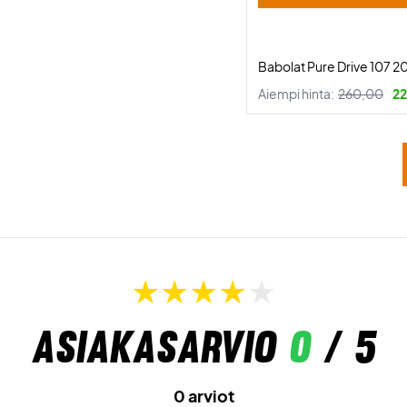
Babolat Pure Drive 107 2
Aiempi hinta:
260,00
22
Asiakasarvio
0
/ 5
0 arviot