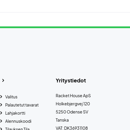
Yritystiedot
Racket House ApS
Valitus
Holkebjergvej 120
Palautetut tavarat
5250 Odense SV
Lahjakortti
Tanska
Alennuskoodi
VAT: DK36931108
Tilauksen Tila