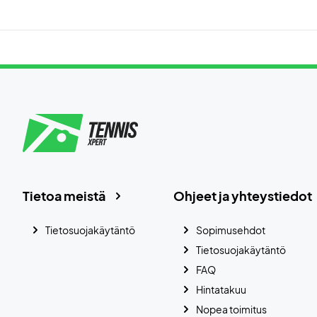
Tietoa meistä
Ohjeet ja yhteystiedot
Tietosuojakäytäntö
Sopimusehdot
Tietosuojakäytäntö
FAQ
Hintatakuu
Nopea toimitus