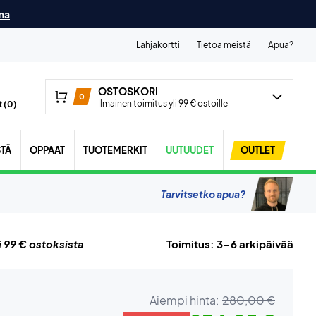
ma
Lahjakortti
Tietoa meistä
Apua?
OSTOSKORI
0
Ilmainen toimitus yli 99 € ostoille
 (
0
)
STÄ
OPPAAT
TUOTEMERKIT
UUTUUDET
OUTLET
Tarvitsetko apua?
i 99 € ostoksista
Toimitus: 3-6 arkipäivää
Aiempi hinta:
280,00 €