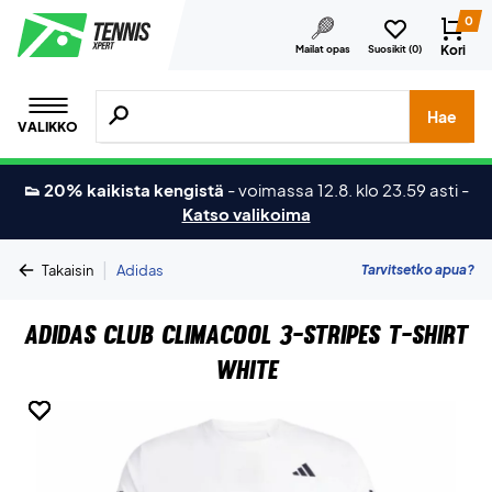
0
Kori
Mailat opas
Suosikit (
0
)
Hae tuotteita, merkkejä jne.
Hae
VALIKKO
👟 20% kaikista kengistä
-
voimassa 12.8. klo 23.59 asti
-
Katso valikoima
|
Tarvitsetko apua?
Takaisin
Adidas
Adidas Club Climacool 3-Stripes T-shirt
White