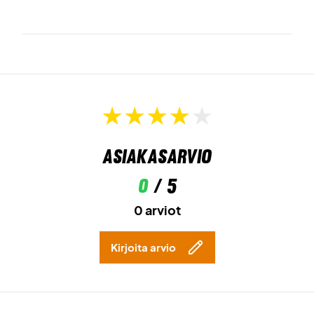
Asiakasarvio
0
/ 5
0 arviot
Kirjoita arvio