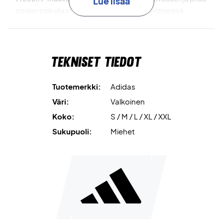
Lue lisää
paidan paikallaan jopa voimakkaimmissa lyönneissä.
CLIMACOOL-teknologia
takaa tehokkaan
kosteudensiirron, pitäen sinut kuivana ja viileänä koko
Tekniset tiedot
ottelun ajan.
Kestävät materiaalit
on valmistettu 100 % kierrätetystä
Tuotemerkki:
Adidas
polyesteristä, mikä vähentää jätettä ja tukee
Väri:
Valkoinen
ympäristöystävällisempää tuotantoa.
Koko:
S / M / L / XL / XXL
Hallitse kenttää tyylillä – hanki Adidas Club Climacool 3-
Sukupuoli:
Miehet
Stripes T-paita jo tänään!
Materiaali: 100% kierrätetty polyesteri.
Väri: Valkoinen.