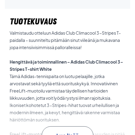
TUOTEKUVAUS
Valmistaudu otteluun Adidas Club Climacool 3-Stripes T-
paidalla – suunniteltu pitämään sinut viileänä ja mukavana
jopa intensiivisimmissä palloralleissa!
Hengittävä ja toiminnallinen – Adidas Club Climacool 3-
Stripes T-shirt White
Tämä Adidas-tennispaita on luotu pelaajille, jotka
arvostavat sekä tyyliä että suorituskykyä. Innovatiivinen
FreeLift-muotoilu varmistaa täydellisen hartioiden
liikkuvuuden, jotta voit lyödä rystysi ilman rajoituksia.
Ikoniset kohotetut 3-Stripes-hihat tuovat urheilullisen ja
modernin ilmeen, ja kevyt, hengittävä rakenne varmistaa
häiriöttömän suorituksen.
FreeLift-muotoilu
takaa optimaalisen liikkuvuuden ja pitää