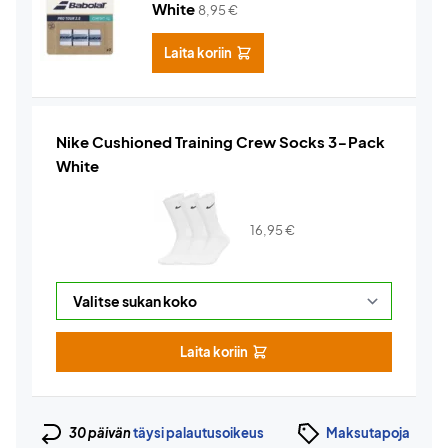
White
8,95
€
Laita koriin
Nike Cushioned Training Crew Socks 3-Pack
White
16,95
€
Laita koriin
30 päivän
täysi palautusoikeus
Maksutapoja