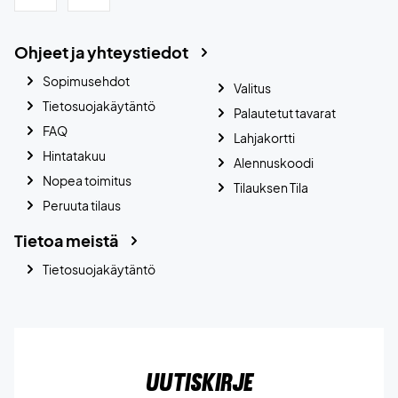
Ohjeet ja yhteystiedot
Sopimusehdot
Valitus
Tietosuojakäytäntö
Palautetut tavarat
FAQ
Lahjakortti
Hintatakuu
Alennuskoodi
Nopea toimitus
Tilauksen Tila
Peruuta tilaus
Tietoa meistä
Tietosuojakäytäntö
Uutiskirje