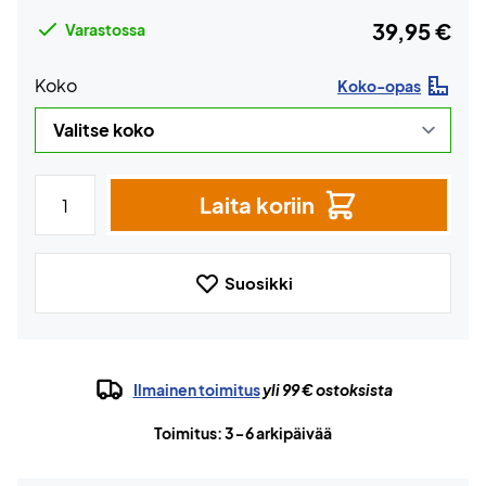
39,95 €
Varastossa
Koko
Koko-opas
Laita koriin
Suosikki
Ilmainen toimitus
yli 99 € ostoksista
Toimitus: 3-6 arkipäivää