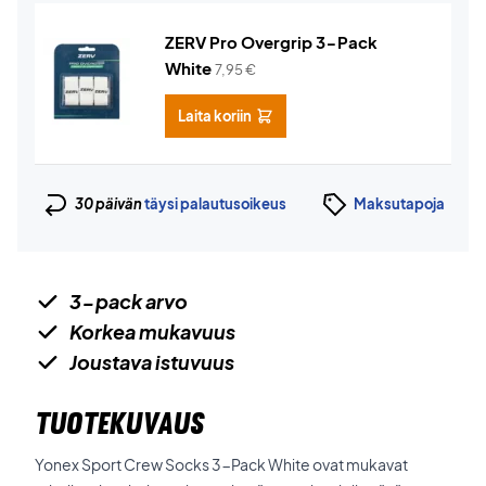
ZERV Pro Overgrip 3-Pack
White
7,95
€
Laita koriin
30 päivän
täysi palautusoikeus
Maksutapoja
3-pack arvo
Korkea mukavuus
Joustava istuvuus
TUOTEKUVAUS
Yonex Sport Crew Socks 3-Pack White ovat mukavat