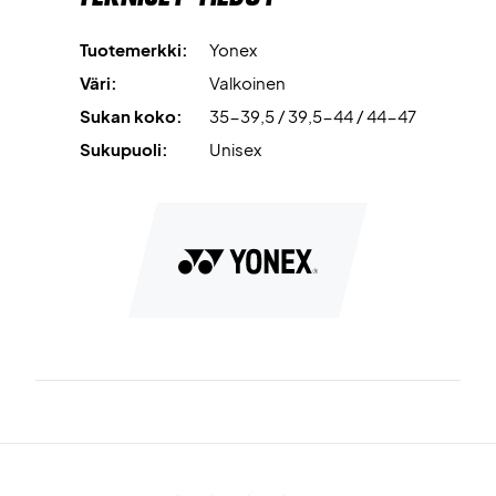
yhdistelmä antaa joustavan istuvuuden, joka mukautuu
jalkaan ja tarjoaa hyvän vakauden.
Tuotemerkki:
Yonex
Väri:
Valkoinen
Saa mukavuutta ja laatua Yonex Sport Crew Socks 3-
Sukan koko:
35-39,5 / 39,5-44 / 44-47
Pack White -sukilla
Väri:
Valkoinen.
Sukupuoli:
Unisex