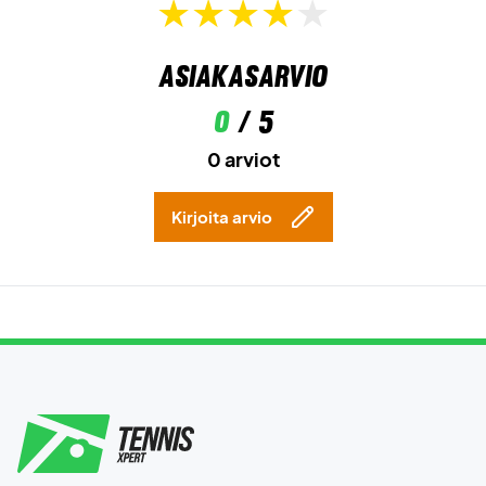
Asiakasarvio
0
/ 5
0 arviot
Kirjoita arvio