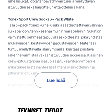
urheilusukat, jotka tarjoavat hyvän tuen ja miellyttävän
istuvuuden sekä harjoittelun että ottelun aikana.
Yonex Sport Crew Socks 3-Pack White
Tällä 3-pack Yonex -urheilusukilla saat luotettavan valinnan
sulkapalloon, tennikseen ja muihin mailapeleihin. Sukat on
valmistettu pehmeästä puuvillasekoitteesta, joka yhdistää
mukavuuden, kestävyyden ja joustavuuden. Materiaali
tuntuu miellyttävältä jalan ympärillä, kun taas joustava
rakenne varmistaa vakaan istuvuuden liikkeessä. Klassinen
crew-pituus tarjoaa lisäsuojaa ja tukea nilkan ympärille,
mikä tekee niistä ihanteelliset intensiivisiin otteluihin ja
pitkiin harjoituksiin.
Lue lisää
Comfort Cotton Blend
Pehmeä puuvillasekoite tarjoaa
korkean käyttömukavuuden ja miellyttävän tunteen ihoa
vasten koko ottelun ajan.
Tekniset tiedot
Flexible Fit
Polyesterin, nailonin ja polyuretaanin