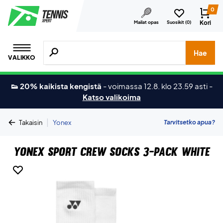
0
Kori
Mailat opas
Suosikit (
0
)
Hae tuotteita, merkkejä jne.
Hae
VALIKKO
👟 20% kaikista kengistä
-
voimassa 12.8. klo 23.59 asti
-
Katso valikoima
|
Tarvitsetko apua?
Takaisin
Yonex
Yonex Sport Crew Socks 3-Pack White