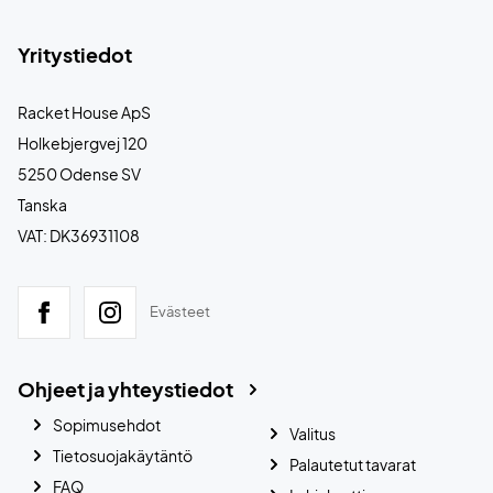
Yritystiedot
Racket House ApS
Holkebjergvej 120
5250 Odense SV
Tanska
VAT: DK36931108
Evästeet
Ohjeet ja yhteystiedot
Sopimusehdot
Valitus
Tietosuojakäytäntö
Palautetut tavarat
FAQ