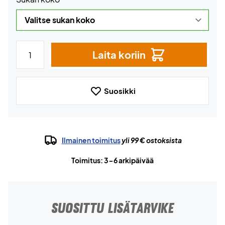
Laita koriin
Suosikki
Ilmainen toimitus
yli 99 € ostoksista
Toimitus: 3-6 arkipäivää
SUOSITTU LISÄTARVIKE