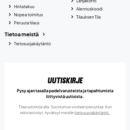
Lahjakortti
Hintatakuu
Alennuskoodi
Nopea toimitus
Tilauksen Tila
Peruuta tilaus
Tietoa meistä
Tietosuojakäytäntö
Uutiskirje
Pysy ajan tasalla padelvarusteista ja tapahtumista
liittyvistä uutisista.
Tilaa uutiskirje alla. Suostumus voidaan peruuttaa. Kun
rekisteröidyt, hyväksyt meidän
tietosuojakäytäntö.