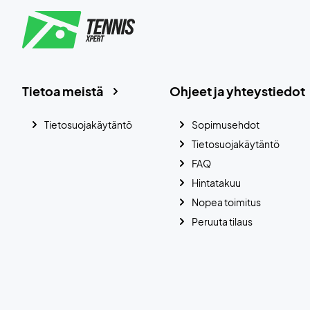
Tietoa meistä
Ohjeet ja yhteystiedot
Tietosuojakäytäntö
Sopimusehdot
Tietosuojakäytäntö
FAQ
Hintatakuu
Nopea toimitus
Peruuta tilaus