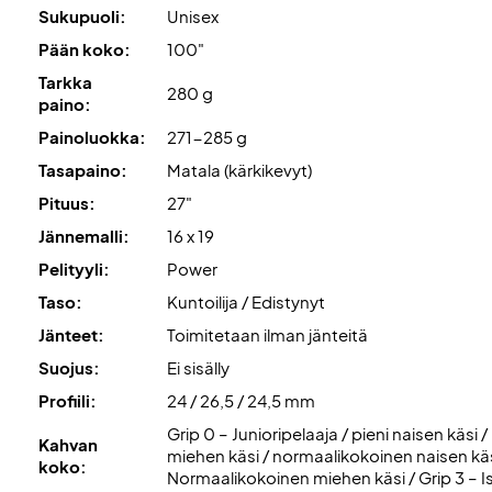
Sukupuoli:
Unisex
Pään koko:
100"
Tarkka
280 g
paino:
Painoluokka:
271-285 g
Tasapaino:
Matala (kärkikevyt)
Pituus:
27"
Jännemalli:
16 x 19
Pelityyli:
Power
Taso:
Kuntoilija / Edistynyt
Jänteet:
Toimitetaan ilman jänteitä
Suojus:
Ei sisälly
Profiili:
24 / 26,5 / 24,5 mm
Grip 0 – Junioripelaaja / pieni naisen käsi / 
Kahvan
miehen käsi / normaalikokoinen naisen käsi
koko:
Normaalikokoinen miehen käsi / Grip 3 – I