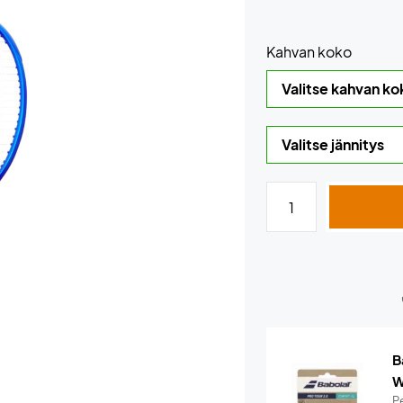
Kahvan koko
B
W
Pe