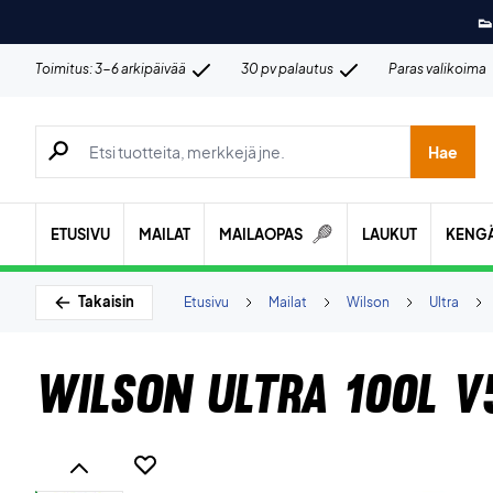
👟
Toimitus: 3-6 arkipäivää
30 pv palautus
Paras valikoima
Hae tuotteita, merkkejä jne.
Hae
ETUSIVU
MAILAT
MAILAOPAS
LAUKUT
KENG
Takaisin
Etusivu
Mailat
Wilson
Ultra
Wilson Ultra 100L V