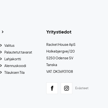
Yritystiedot
Racket House ApS
Valitus
Holkebjergvej 120
Palautetut tavarat
5250 Odense SV
Lahjakortti
Tanska
Alennuskoodi
VAT: DK36931108
Tilauksen Tila
Evästeet