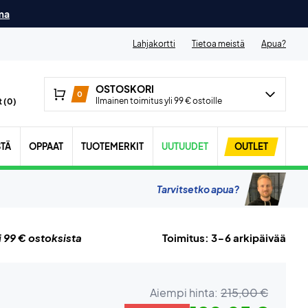
ma
Lahjakortti
Tietoa meistä
Apua?
OSTOSKORI
0
Ilmainen toimitus yli 99 € ostoille
 (
0
)
STÄ
OPPAAT
TUOTEMERKIT
UUTUUDET
OUTLET
Tarvitsetko apua?
i 99 € ostoksista
Toimitus: 3-6 arkipäivää
Aiempi hinta:
215,00 €