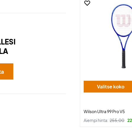
LESI
LA
ta
Valitse koko
Wilson Ultra 99 Pro V5
Aiempi hinta:
255,00
22