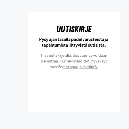
Uutiskirje
Pysy ajan tasalla padelvarusteista ja
tapahtumista liittyvistä uutisista.
Tilaa uutiskirje alla. Suostumus voidaan
peruuttaa. Kun rekisteröidyt, hyväksyt
meidän
tietosuojakäytäntö.