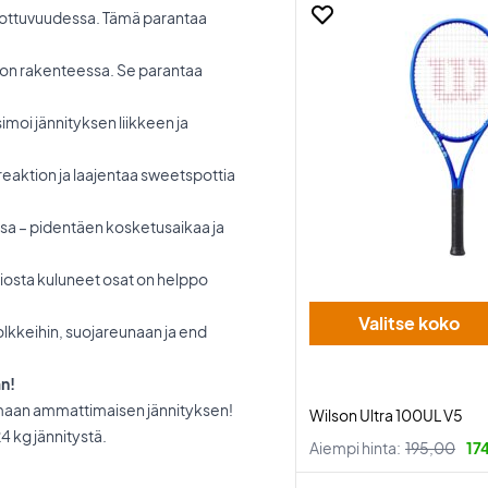
lottuvuudessa. Tämä parantaa
gon rakenteessa. Se parantaa
imoi jännityksen liikkeen ja
eaktion ja laajentaa sweetspottia
ssa – pidentäen kosketusaikaa ja
siosta kuluneet osat on helppo
Valitse koko
olkkeihin, suojareunaan ja end
än!
maan ammattimaisen jännityksen!
Wilson Ultra 100UL V5
 kg jännitystä.
Aiempi hinta:
195,00
17