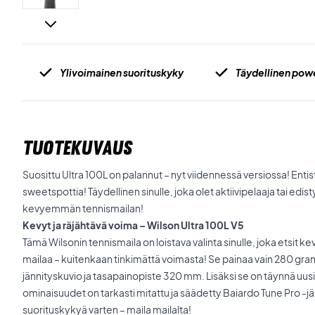
Ylivoimainen suorituskyky
Täydellinen pow
TUOTEKUVAUS
Suosittu Ultra 100L on palannut – nyt viidennessä versiossa! Ent
sweetspottia! Täydellinen sinulle, joka olet aktiivipelaaja tai edis
kevyemmän tennismailan!
Kevyt ja räjähtävä voima –
Wilson Ultra 100L V5
Tämä Wilsonin tennismaila on loistava valinta sinulle, joka etsi
mailaa – kuitenkaan tinkimättä voimasta! Se painaa vain 280 gra
jännityskuvio ja tasapainopiste 320 mm. Lisäksi se on täynnä uusi
ominaisuudet on tarkasti mitattu ja säädetty Baiardo Tune Pro -jä
suorituskykyä varten – maila mailalta!