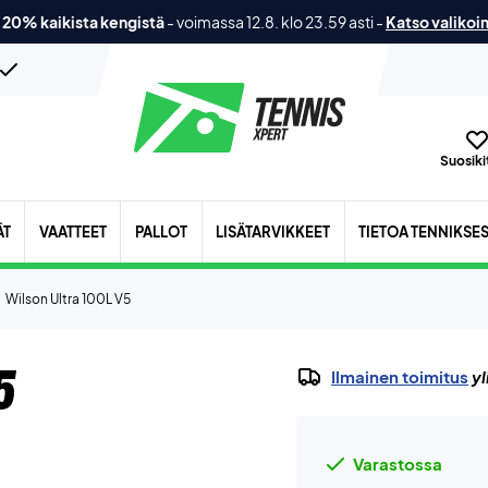
 20% kaikista kengistä
-
voimassa 12.8. klo 23.59 asti
-
Katso valikoi
Suosikit
ÄT
VAATTEET
PALLOT
LISÄTARVIKKEET
TIETOA TENNIKSE
Wilson Ultra 100L V5
5
Ilmainen toimitus
yl
Varastossa