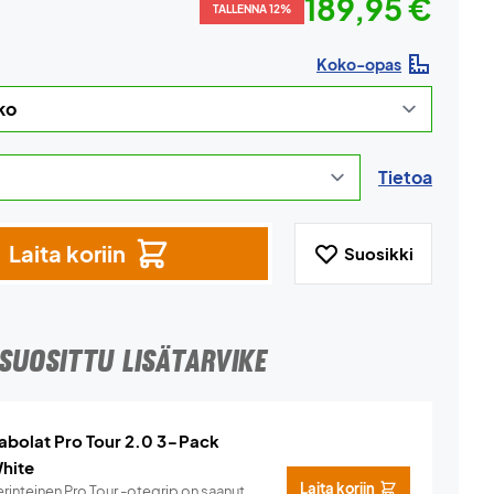
189,95 €
TALLENNA 12%
Koko-opas
Tietoa
Laita koriin
Suosikki
SUOSITTU LISÄTARVIKE
abolat Pro Tour 2.0 3-Pack
hite
Laita koriin
rinteinen Pro Tour -otegrip on saanut