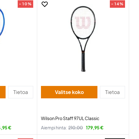
- 10%
- 14%
Tietoa
Valitse koko
Tietoa
Wilson Pro Staff 97UL Classic
4,95 €
Aiempi hinta:
210,00
179,95 €