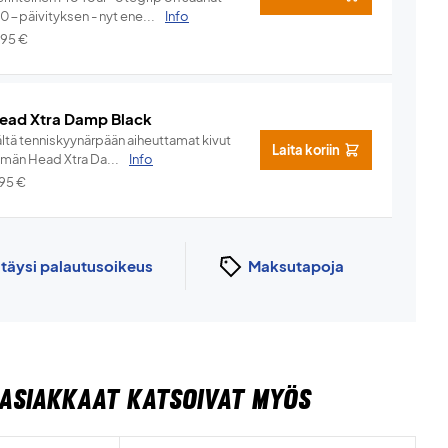
.0-päivityksen - nyt ene...
Info
,95
€
ead Xtra Damp Black
ältä tenniskyynärpään aiheuttamat kivut
Laita koriin
ämän Head Xtra Da...
Info
,95
€
n
täysi palautusoikeus
Maksutapoja
ASIAKKAAT KATSOIVAT MYÖS