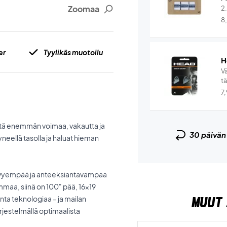
Zoomaa
2
8
er
Tyylikäs muotoilu
H
V
t
7
istä enemmän voimaa, vakautta ja
30 päivä
tyneellä tasolla ja haluat hieman
t kevyempää ja anteeksiantavampaa
mmaa, siinä on 100" pää, 16x19
MUUT 
nta teknologiaa – ja mailan
rjestelmällä optimaalista