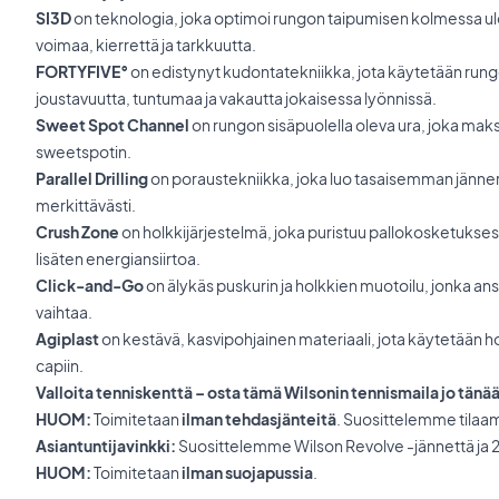
SI3D
on teknologia, joka optimoi rungon taipumisen kolmessa u
voimaa, kierrettä ja tarkkuutta.
FORTYFIVE°
on edistynyt kudontatekniikka, jota käytetään run
joustavuutta, tuntumaa ja vakautta jokaisessa lyönnissä.
Sweet Spot Channel
on rungon sisäpuolella oleva ura, joka maks
sweetspotin.
Parallel Drilling
on poraustekniikka, joka luo tasaisemman jänner
merkittävästi.
Crush Zone
on holkkijärjestelmä, joka puristuu pallokosketukse
lisäten energiansiirtoa.
Click-and-Go
on älykäs puskurin ja holkkien muotoilu, jonka an
vaihtaa.
Agiplast
on kestävä, kasvipohjainen materiaali, jota käytetään h
capiin.
Valloita tenniskenttä – osta tämä Wilsonin tennismaila jo tänä
HUOM:
Toimitetaan
ilman tehdasjänteitä
. Suosittelemme tilaa
Asiantuntijavinkki:
Suosittelemme Wilson Revolve -jännettä ja 24
HUOM:
Toimitetaan
ilman suojapussia
.