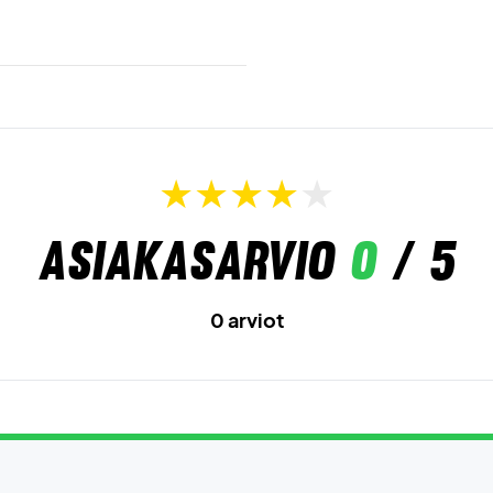
Asiakasarvio
0
/ 5
0 arviot