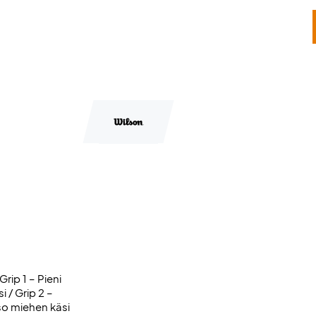
Grip 1 – Pieni
 / Grip 2 –
so miehen käsi