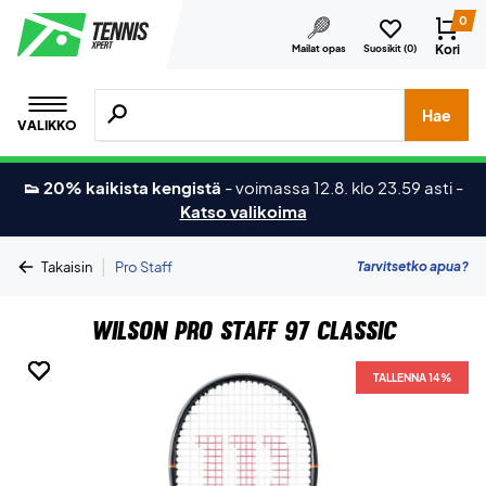
0
Kori
Mailat opas
Suosikit (
0
)
Hae tuotteita, merkkejä jne.
Hae
VALIKKO
👟 20% kaikista kengistä
-
voimassa 12.8. klo 23.59 asti
-
Katso valikoima
|
Tarvitsetko apua?
Takaisin
Pro Staff
Wilson Pro Staff 97 Classic
TALLENNA 14%
TALLENNA 14%
TALLENNA 14%
TALLENNA 14%
TALLENNA 14%
TALLENNA 14%