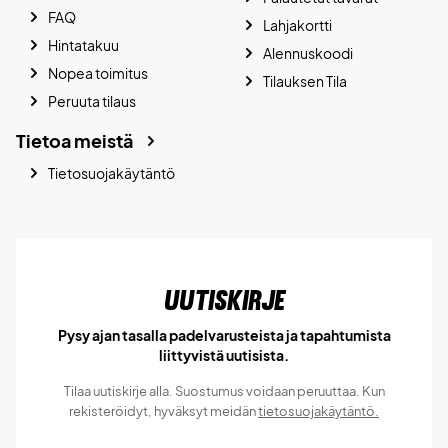
FAQ
Lahjakortti
Hintatakuu
Alennuskoodi
Nopea toimitus
Tilauksen Tila
Peruuta tilaus
Tietoa meistä
Tietosuojakäytäntö
Uutiskirje
Pysy ajan tasalla padelvarusteista ja tapahtumista
liittyvistä uutisista.
Tilaa uutiskirje alla. Suostumus voidaan peruuttaa. Kun
rekisteröidyt, hyväksyt meidän
tietosuojakäytäntö.