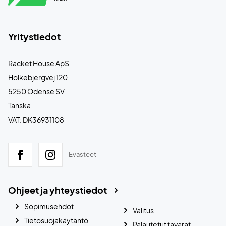
Yritystiedot
Racket House ApS
Holkebjergvej 120
5250 Odense SV
Tanska
VAT: DK36931108
Evästeet
Ohjeet ja yhteystiedot
Sopimusehdot
Valitus
Tietosuojakäytäntö
Palautetut tavarat