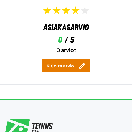
Asiakasarvio
0
/ 5
0 arviot
Kirjoita arvio