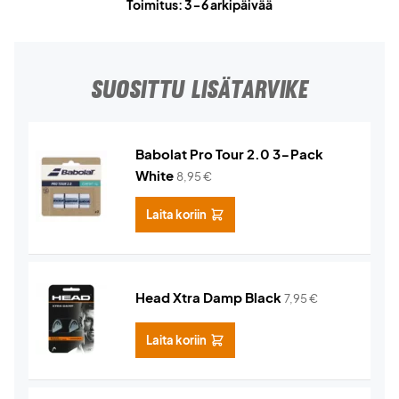
Toimitus: 3-6 arkipäivää
SUOSITTU LISÄTARVIKE
Babolat Pro Tour 2.0 3-Pack
White
8,95
€
Laita koriin
Head Xtra Damp Black
7,95
€
Laita koriin