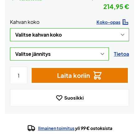
214,95 €
Kahvan koko
Koko-opas
Tietoa
Laita koriin
Suosikki
Ilmainen toimitus
yli 99 € ostoksista