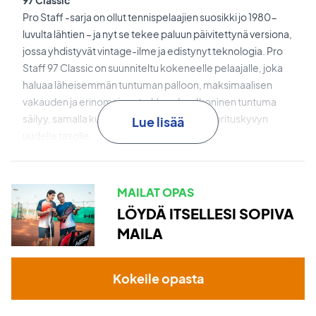
97 Classic
Pro Staff -sarja on ollut tennispelaajien suosikki jo 1980-
luvulta lähtien – ja nyt se tekee paluun päivitettynä versiona,
jossa yhdistyvät vintage-ilme ja edistynyt teknologia. Pro
Staff 97 Classic on suunniteltu kokeneelle pelaajalle, joka
haluaa läheisemmän tuntuman palloon, maksimaalisen
vakauden ja erinomaisen tarkkuuden. Ikoninen tuntuma
säilyy, samalla kun teknologiat nostavat suorituskyvyn
Lue lisää
uudelle tasolle.
Paradigm Bending
tarjoaa klassisen Pro Staff -tuntuman
uuden hiilikuiturakenteen ansiosta, joka optimoi varren
MAILAT OPAS
joustavuuden – tinkimättä kontrollista ja voimasta.
LÖYDÄ ITSELLESI SOPIVA
MAILA
Braid 45
on kaksinkertainen punos 45 asteen kulmassa,
joka antaa rungon ”hengittää” pallokosketuksessa.
Tuloksena on parantunut pallotuntuma ja erinomainen
Kokeile opasta
vakaus.