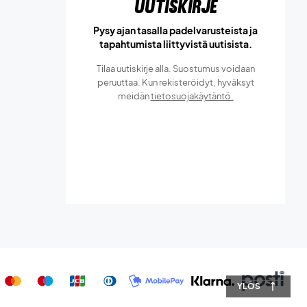
Uutiskirje
Pysy ajan tasalla padelvarusteista ja
tapahtumista liittyvistä uutisista.
Tilaa uutiskirje alla. Suostumus voidaan
peruuttaa. Kun rekisteröidyt, hyväksyt
meidän
tietosuojakäytäntö.
YLÖS