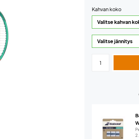
Kahvan koko
B
W
Pe
2