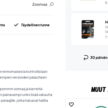
8
Zoomaa
H
nta
Täydellinen tunne
V
t
7
30 päivä
an erinomaisesta kontrollistaan
 aiempien versioiden palautteen
MUUT 
lpommin voimaa ja kierrettä
an painavampi runko lisää vakautta
elaajille, jotka haluavat hallita