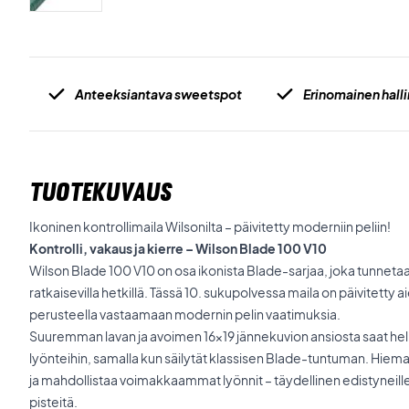
Anteeksiantava sweetspot
Erinomainen halli
TUOTEKUVAUS
Ikoninen kontrollimaila Wilsonilta – päivitetty moderniin peliin!
Kontrolli, vakaus ja kierre – Wilson Blade 100 V10
Wilson Blade 100 V10 on osa ikonista Blade-sarjaa, joka tunneta
ratkaisevilla hetkillä. Tässä 10. sukupolvessa maila on päivitetty
perusteella vastaamaan modernin pelin vaatimuksia.
Suuremman lavan ja avoimen 16x19 jännekuvion ansiosta saat he
lyönteihin, samalla kun säilytät klassisen Blade-tuntuman. Hiem
ja mahdollistaa voimakkaammat lyönnit – täydellinen edistyneille p
pisteitä.