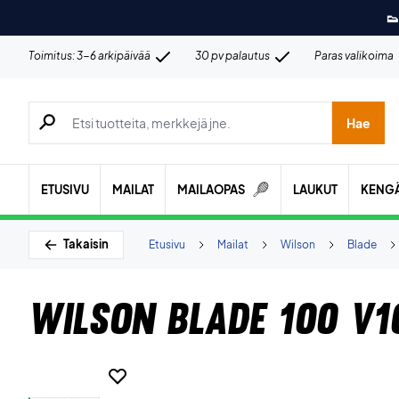
👟
Toimitus: 3-6 arkipäivää
30 pv palautus
Paras valikoima
Hae tuotteita, merkkejä jne.
Hae
ETUSIVU
MAILAT
MAILAOPAS
LAUKUT
KENG
Takaisin
Etusivu
Mailat
Wilson
Blade
Wilson Blade 100 V1