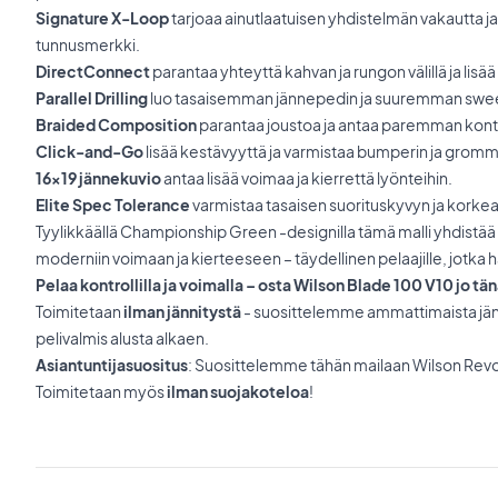
Signature X-Loop
tarjoaa ainutlaatuisen yhdistelmän vakautta j
tunnusmerkki.
DirectConnect
parantaa yhteyttä kahvan ja rungon välillä ja lisä
Parallel Drilling
luo tasaisemman jännepedin ja suuremman swee
Braided Composition
parantaa joustoa ja antaa paremman kontr
Click-and-Go
lisää kestävyyttä ja varmistaa bumperin ja grom
16x19 jännekuvio
antaa lisää voimaa ja kierrettä lyönteihin.
Elite Spec Tolerance
varmistaa tasaisen suorituskyvyn ja korkea
Tyylikkäällä Championship Green -designilla tämä malli yhdistää 
moderniin voimaan ja kierteeseen – täydellinen pelaajille, jotk
Pelaa kontrollilla ja voimalla – osta Wilson Blade 100 V10 jo tä
Toimitetaan
ilman jännitystä
- suosittelemme ammattimaista jänn
pelivalmis alusta alkaen.
Asiantuntijasuositus
: Suosittelemme tähän mailaan Wilson Revolv
Toimitetaan myös
ilman suojakoteloa
!