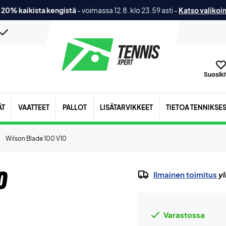
 20% kaikista kengistä
-
voimassa 12.8. klo 23.59 asti
-
Katso valikoi
Suosikit
ÄT
VAATTEET
PALLOT
LISÄTARVIKKEET
TIETOA TENNIKSE
Wilson Blade 100 V10
0
Ilmainen toimitus
yl
Varastossa