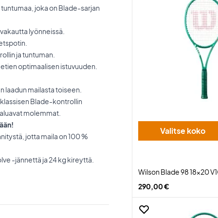
a tuntumaa, joka on Blade-sarjan
ä vakautta lyönneissä.
tspotin.
ollin ja tuntuman.
metien optimaalisen istuvuuden.
n laadun mailasta toiseen.
klassisen Blade-kontrollin
a haluavat molemmat.
nään!
Valitse koko
itystä, jotta maila on 100 %
e -jännettä ja 24 kg kireyttä.
Wilson Blade 98 18x20 V
290,00 €