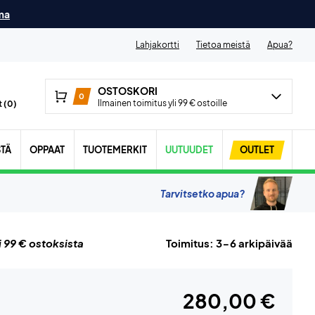
ma
Lahjakortti
Tietoa meistä
Apua?
OSTOSKORI
0
Ilmainen toimitus yli 99 € ostoille
 (
0
)
STÄ
OPPAAT
TUOTEMERKIT
UUTUUDET
OUTLET
Tarvitsetko apua?
i 99 € ostoksista
Toimitus: 3-6 arkipäivää
280,00 €