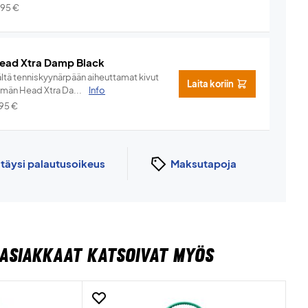
,95
€
ead Xtra Damp Black
ältä tenniskyynärpään aiheuttamat kivut
Laita koriin
ämän Head Xtra Da...
Info
,95
€
n
täysi palautusoikeus
Maksutapoja
ASIAKKAAT KATSOIVAT MYÖS