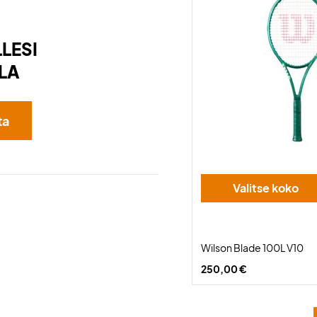
LESI
LA
ta
Valitse koko
Wilson Blade 100L V10
250,00 €