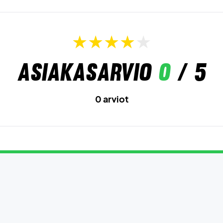
Asiakasarvio
0
/ 5
0 arviot