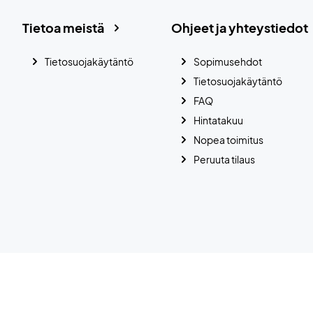
Tietoa meistä
Ohjeet ja yhteystiedot
Tietosuojakäytäntö
Sopimusehdot
Tietosuojakäytäntö
FAQ
Hintatakuu
Nopea toimitus
Peruuta tilaus