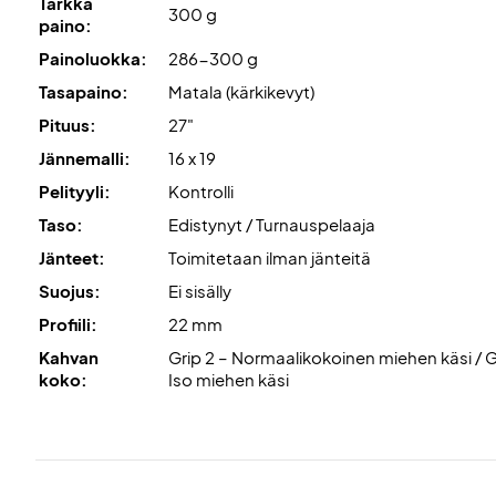
Tarkka
300 g
paino:
Painoluokka:
286-300 g
Tasapaino:
Matala (kärkikevyt)
Pituus:
27"
Jännemalli:
16 x 19
Pelityyli:
Kontrolli
Taso:
Edistynyt / Turnauspelaaja
Jänteet:
Toimitetaan ilman jänteitä
Suojus:
Ei sisälly
Profiili:
22 mm
Kahvan
Grip 2 – Normaalikokoinen miehen käsi / G
koko:
Iso miehen käsi