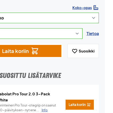
Koko-opas
Tietoa
Laita koriin
Suosikki
SUOSITTU LISÄTARVIKE
abolat Pro Tour 2.0 3-Pack
hite
Laita koriin
rinteinen Pro Tour -otegrip on saanut
.0-päivityksen - nyt ene...
Info