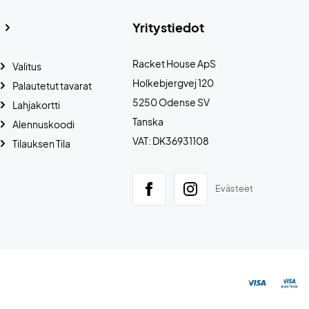
Yritystiedot
Racket House ApS
Valitus
Holkebjergvej 120
Palautetut tavarat
5250 Odense SV
Lahjakortti
Tanska
Alennuskoodi
VAT: DK36931108
Tilauksen Tila
Evästeet