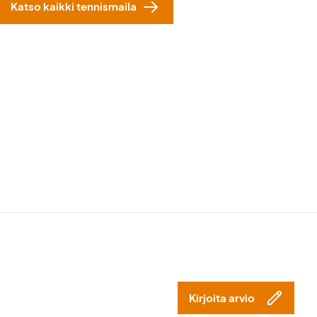
Katso kaikki tennismaila
Kirjoita arvio