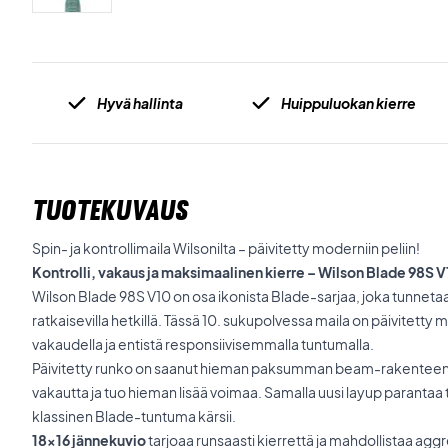
Hyvä hallinta
Huippuluokan kierre
TUOTEKUVAUS
Spin- ja kontrollimaila Wilsonilta – päivitetty moderniin peliin!
Kontrolli, vakaus ja maksimaalinen kierre – Wilson Blade 98S 
Wilson Blade 98S V10 on osa ikonista Blade-sarjaa, joka tunneta
ratkaisevilla hetkillä. Tässä 10. sukupolvessa maila on päivitetty 
vakaudella ja entistä responsiivisemmalla tuntumalla.
Päivitetty runko on saanut hieman paksumman beam-rakenteen 
vakautta ja tuo hieman lisää voimaa. Samalla uusi layup parantaa t
klassinen Blade-tuntuma kärsii.
18x16 jännekuvio
tarjoaa runsaasti kierrettä ja mahdollistaa agg