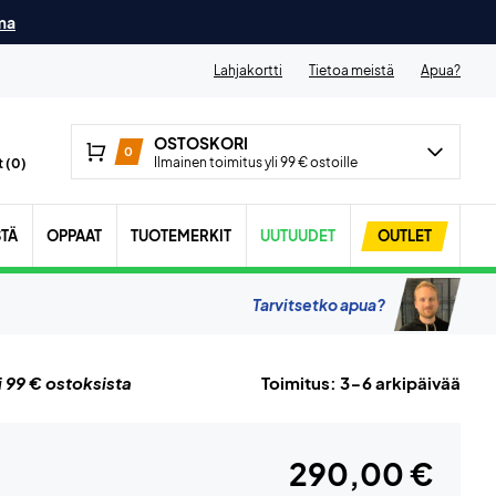
ma
Lahjakortti
Tietoa meistä
Apua?
OSTOSKORI
0
Ilmainen toimitus yli 99 € ostoille
 (
0
)
STÄ
OPPAAT
TUOTEMERKIT
UUTUUDET
OUTLET
Tarvitsetko apua?
i 99 € ostoksista
Toimitus: 3-6 arkipäivää
290,00 €