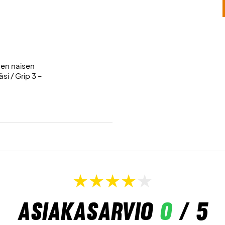
nen naisen
si / Grip 3 –
Asiakasarvio
0
/ 5