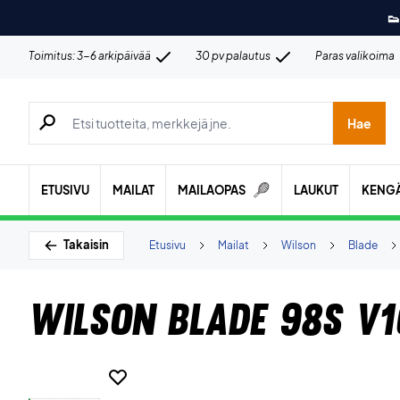
👟
Toimitus: 3-6 arkipäivää
30 pv palautus
Paras valikoima
Hae tuotteita, merkkejä jne.
Hae
ETUSIVU
MAILAT
MAILAOPAS
LAUKUT
KENG
Takaisin
Etusivu
Mailat
Wilson
Blade
Wilson Blade 98S V1