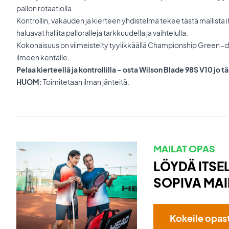
pallon rotaatiolla.
Kontrollin, vakauden ja kierteen yhdistelmä tekee tästä mallista ih
haluavat hallita palloralleja tarkkuudella ja vaihtelulla.
Kokonaisuus on viimeistelty tyylikkäällä Championship Green -des
ilmeen kentälle.
Pelaa kierteellä ja kontrollilla – osta Wilson Blade 98S V10 jo t
HUOM:
Toimitetaan ilman jänteitä.
MAILAT OPAS
LÖYDÄ ITSEL
SOPIVA MAI
Kokeile opas