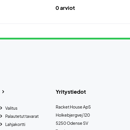
0 arviot
Yritystiedot
Racket House ApS
Valitus
Holkebjergvej 120
Palautetut tavarat
5250 Odense SV
Lahjakortti