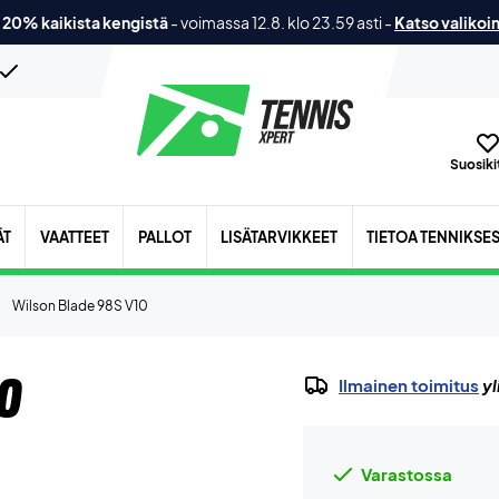
 20% kaikista kengistä
-
voimassa 12.8. klo 23.59 asti
-
Katso valikoi
Suosikit
ÄT
VAATTEET
PALLOT
LISÄTARVIKKEET
TIETOA TENNIKSE
Wilson Blade 98S V10
0
Ilmainen toimitus
yl
Varastossa