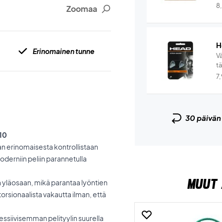
8
Zoomaa
H
Erinomainen tunne
V
t
7
30 päivä
V10
an erinomaisesta kontrollistaan
moderniin peliin parannetulla
MUUT 
yläosaan, mikä parantaa lyöntien
orsionaalista vakautta ilman, että
ressiivisemman pelityylin suurella