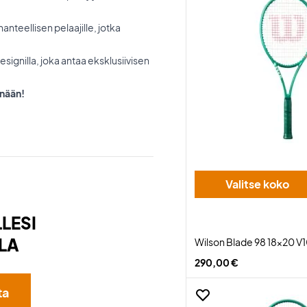
anteellisen pelaajille, jotka
ignilla, joka antaa eksklusiivisen
änään!
Valitse koko
LESI
LA
Wilson Blade 98 18x20 V
290,00 €
ta