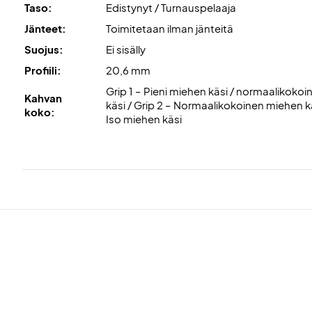
Taso:
Edistynyt / Turnauspelaaja
Jänteet:
Toimitetaan ilman jänteitä
Suojus:
Ei sisälly
Profiili:
20,6 mm
Grip 1 – Pieni miehen käsi / normaalikokoi
Kahvan
käsi / Grip 2 – Normaalikokoinen miehen kä
koko:
Iso miehen käsi