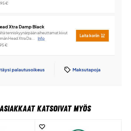
,95
€
ead Xtra Damp Black
ältä tenniskyynärpään aiheuttamat kivut
Laita koriin
ämän Head Xtra Da...
Info
,95
€
n
täysi palautusoikeus
Maksutapoja
ASIAKKAAT KATSOIVAT MYÖS