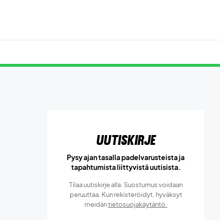
Uutiskirje
Pysy ajan tasalla padelvarusteista ja
tapahtumista liittyvistä uutisista.
Tilaa uutiskirje alla. Suostumus voidaan
peruuttaa. Kun rekisteröidyt, hyväksyt
meidän
tietosuojakäytäntö.