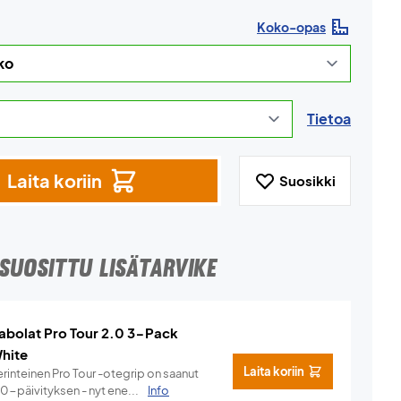
Koko-opas
Tietoa
Laita koriin
Suosikki
SUOSITTU LISÄTARVIKE
abolat Pro Tour 2.0 3-Pack
hite
Laita koriin
rinteinen Pro Tour -otegrip on saanut
.0-päivityksen - nyt ene...
Info