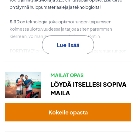
on täynnä huippumateriaaleja ja teknologioita!
SI3D
on teknologia, joka optimoi rungon taipumisen
kolmessa ulottuvuudessa ja tarjoaa siten paremman
kierreen, voiman ja hallinnan jokaiseen lyöntiin.
Lue lisää
FORTYFIVE°
on materiaaliteknologia, joka parantaa rungon
joustavuutta ja vakautta – täydellinen pelaajille, joilla on
nykyaikainen pystysuuntainen lyönti.
MAILAT OPAS
Sweet Spot Channel
on sisäinen ura, joka parantaa
LÖYDÄ ITSELLESI SOPIVA
jänteiden liikettä ja maksimoi sweet spotin, voiman ja
MAILA
pallokontaktin.
Parallel Drilling
on poraustekniikka, joka tarjoaa
Kokeile opasta
tasaisemman jännitysvasteen ja laajemman sweet spotin.
Crush Zone
on holkkijärjestelmä, joka puristuu