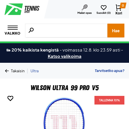
0
Kori
Mailat opas
Suosikit (
0
)
Hae tuotteita, merkkejä jne.
Hae
VALIKKO
👟 20% kaikista kengistä
-
voimassa 12.8. klo 23.59 asti
-
Katso valikoima
|
Tarvitsetko apua?
Takaisin
Ultra
Wilson Ultra 99 Pro V5
TALLENNA 10%
TALLENNA 10%
TALLENNA 10%
TALLENNA 10%
TALLENNA 10%
TALLENNA 10%