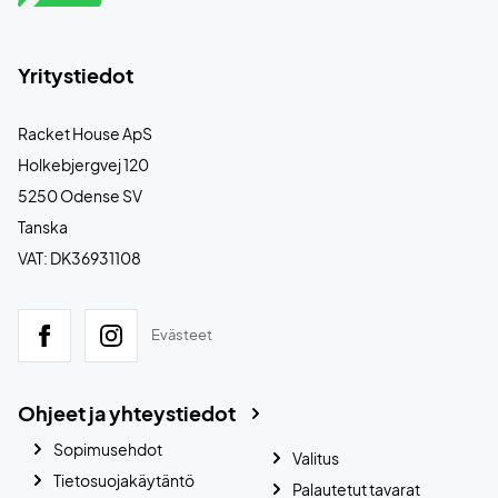
Yritystiedot
Racket House ApS
Holkebjergvej 120
5250 Odense SV
Tanska
VAT: DK36931108
Evästeet
Ohjeet ja yhteystiedot
Sopimusehdot
Valitus
Tietosuojakäytäntö
Palautetut tavarat