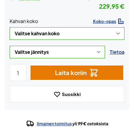
229,95 €
Kahvan koko
Koko-opas
Tietoa
Laita koriin
Suosikki
Ilmainen toimitus
yli 99 € ostoksista