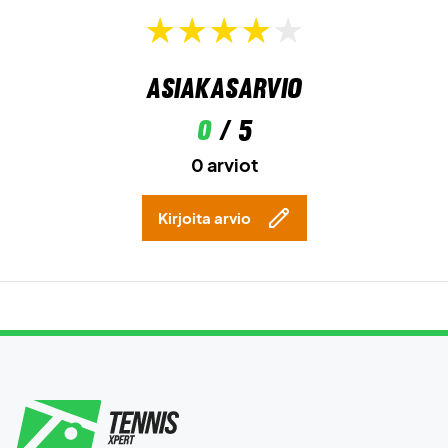
Asiakasarvio
0
/ 5
0 arviot
Kirjoita arvio