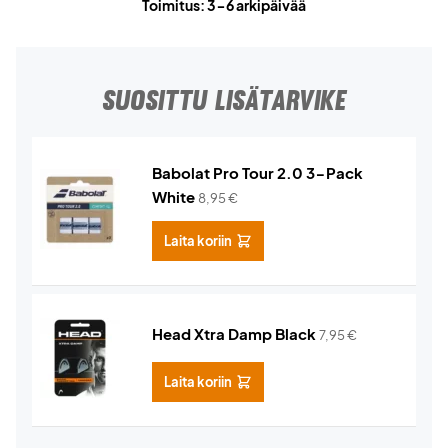
Toimitus: 3-6 arkipäivää
SUOSITTU LISÄTARVIKE
Babolat Pro Tour 2.0 3-Pack
White
8,95
€
Laita koriin
Head Xtra Damp Black
7,95
€
Laita koriin