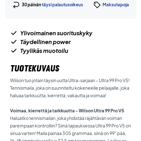
30 päivän
täysi palautusoikeus
Maksutapoja
Ylivoimainen suorituskyky
Täydellinen power
Tyylikäs muotoilu
TUOTEKUVAUS
Wilson tuo jotain täysin uutta Ultra-sarjaan – Ultra 99 Pro V5!
Tennismaila, joka on suunniteltu kokeneelle pelaajalle, joka
haluaa tarkkuutta, kierrettä, vakautta ja voimaa!
Voimaa, kierrettä ja tarkkuutta –
Wilson Ultra 99 Pro V5
Haluatko tennismailan, joka yhdistää räjähtävän voiman
parempaan kontrolliin? Siinä tapauksessa Ultra 99 Pro V5 on
sinua varten! Maila painaa 305 grammaa, siinä on 99" pää,
16x18 jännityskuviolla ja 32,5 cm tasapainopiste. Lisäksi se