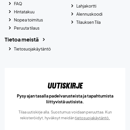
FAQ
Lahjakortti
Hintatakuu
Alennuskoodi
Nopea toimitus
Tilauksen Tila
Peruuta tilaus
Tietoa meistä
Tietosuojakäytäntö
Uutiskirje
Pysy ajan tasalla padelvarusteista ja tapahtumista
liittyvistä uutisista.
Tilaa uutiskirje alla. Suostumus voidaan peruuttaa. Kun
rekisteröidyt, hyväksyt meidän
tietosuojakäytäntö.