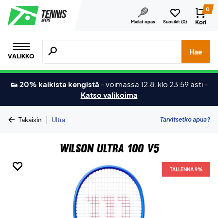
0
Kori
Mailat opas
Suosikit (
0
)
Hae tuotteita, merkkejä jne.
Hae
VALIKKO
👟 20% kaikista kengistä
-
voimassa 12.8. klo 23.59 asti
-
Katso valikoima
|
Tarvitsetko apua?
Takaisin
Ultra
Wilson Ultra 100 V5
TALLENNA 9%
TALLENNA 9%
TALLENNA 9%
TALLENNA 9%
TALLENNA 9%
TALLENNA 9%