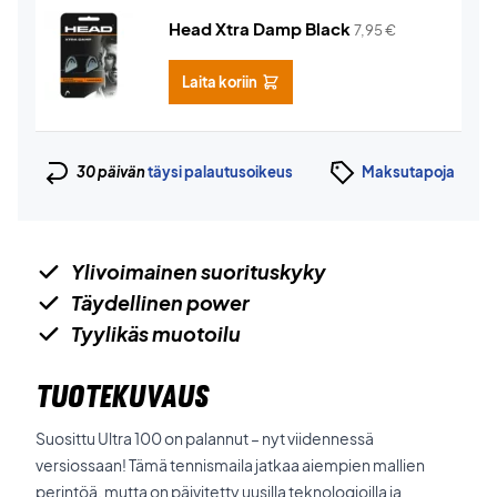
Head Xtra Damp Black
7,95
€
Laita koriin
30 päivän
täysi palautusoikeus
Maksutapoja
Ylivoimainen suorituskyky
Täydellinen power
Tyylikäs muotoilu
TUOTEKUVAUS
Suosittu Ultra 100 on palannut – nyt viidennessä
versiossaan! Tämä tennismaila jatkaa aiempien mallien
perintöä, mutta on päivitetty uusilla teknologioilla ja