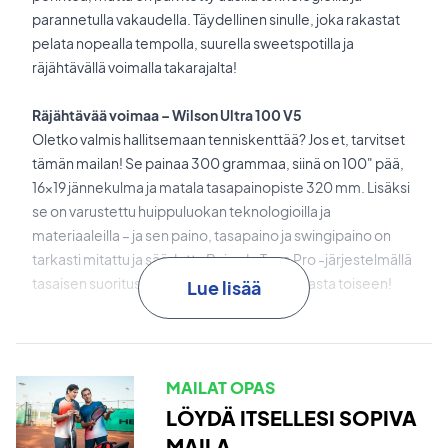
parannetulla vakaudella. Täydellinen sinulle, joka rakastat
pelata nopealla tempolla, suurella sweetspotilla ja
räjähtävällä voimalla takarajalta!
Räjähtävää voimaa –
Wilson Ultra 100 V5
Oletko valmis hallitsemaan tenniskenttää? Jos et, tarvitset
tämän mailan! Se painaa 300 grammaa, siinä on 100" pää,
16x19 jännekulma ja matala tasapainopiste 320 mm. Lisäksi
se on varustettu huippuluokan teknologioilla ja
materiaaleilla – ja sen paino, tasapaino ja swingipaino on
tarkasti mitattu ja säädetty Baiardo Tune Pro -järjestelmällä
tasaisen suorituskyvyn takaamiseksi – mailasta toiseen!
Lue lisää
SI3D
on teknologia, joka optimoi rungon taipumisen
kolmessa ulottuvuudessa parantaakseen voimaa, kierrettä
ja hallintaa.
MAILAT OPAS
LÖYDÄ ITSELLESI SOPIVA
FORTYFIVE°
parantaa rungon joustavuutta ja vakautta sekä
MAILA