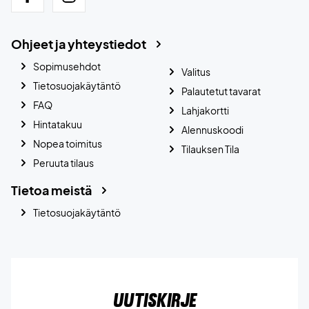
Ohjeet ja yhteystiedot
Sopimusehdot
Valitus
Tietosuojakäytäntö
Palautetut tavarat
FAQ
Lahjakortti
Hintatakuu
Alennuskoodi
Nopea toimitus
Tilauksen Tila
Peruuta tilaus
Tietoa meistä
Tietosuojakäytäntö
Uutiskirje