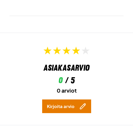
Asiakasarvio
0
/ 5
0 arviot
Kirjoita arvio