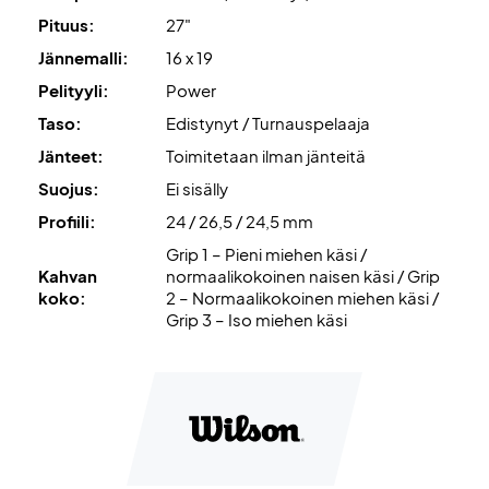
Valloita kenttä – valitse Wilson Ultra 100 V5!
Pituus:
27"
HUOM:
Toimitetaan
ilman tehdasjänteitä
. Suosittelemme
Jännemalli:
16 x 19
ammattimaista jännitystä!
Pelityyli:
Power
Asiantuntijan vinkki:
Suosittelemme Wilson Revolve -
Taso:
Edistynyt / Turnauspelaaja
jänteitä ja 24 kg jännitystä.
Jänteet:
Toimitetaan ilman jänteitä
Suojus:
Ei sisälly
HUOM:
Toimitetaan
ilman suojapussia
.
Profiili:
24 / 26,5 / 24,5 mm
Grip 1 – Pieni miehen käsi /
Kahvan
normaalikokoinen naisen käsi / Grip
koko:
2 – Normaalikokoinen miehen käsi /
Grip 3 – Iso miehen käsi