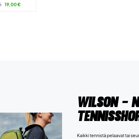
5
19,00 €
Wilson - N
tennissho
Kaikki tennistä pelaavat tai se