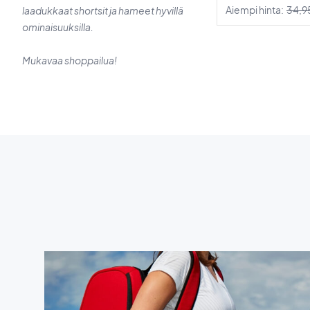
Aiempi hinta:
34,9
laadukkaat shortsit ja hameet hyvillä
ominaisuuksilla.
Mukavaa shoppailua!