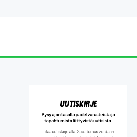
Uutiskirje
Pysy ajan tasalla padelvarusteista ja
tapahtumista liittyvistä uutisista.
Tilaa uutiskirje alla. Suostumus voidaan