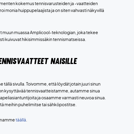
ymmenten kokemus tennisvarusteiden ja -vaatteiden
i monia huippupelaajista ja on siten vahvasti näkyvillä
dät muun muassa Amplicool-teknologian, joka tekee
sti kuivuvat hikisimmissäkin tennismatseissa.
NNISVAATTEET NAISILLE
ällä sivulla. Toivomme, että löydät jotain juuri sinun
la on kysyttävää tennisvaatteistamme, autamme sinua
eliasiantuntijoita ja osaamme varmasti neuvoa sinua.
ttä meihin puhelimitse tai sähköpostitse.
koimamme
täällä
.