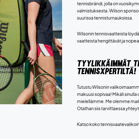
tennisbrändi, jolla on vuosik
valmistuksesta. Wilson sponsoro
suurissa tennisturnauksissa.
Wilsonin tennisvaatteista löy
vaatteista hengittävät ja nopea
TYYLIKKÄIMMÄT TE
TENNISXPERTILTÄ!
Tutustu Wilsonin valikoimaamme t
makuusi sopivaa! Mikäli sinul
mielellämme. Me olemme mailap
Otathan siis tarvittaessa yhtey
Katso koko tennisvaatevali