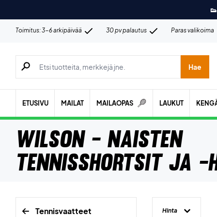
👟
Toimitus: 3-6 arkipäivää
30 pv palautus
Paras valikoima
Hae tuotteita, merkkejä jne.
Hae
ETUSIVU
MAILAT
MAILAOPAS
LAUKUT
KENG
Wilson - Naisten
tennisshortsit ja -
Tennisvaatteet
Hinta