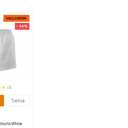
HALLOWEEN
- 46%
(3)
Tietoa
 Shorts White