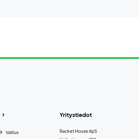
Yritystiedot
Racket House ApS
Valitus