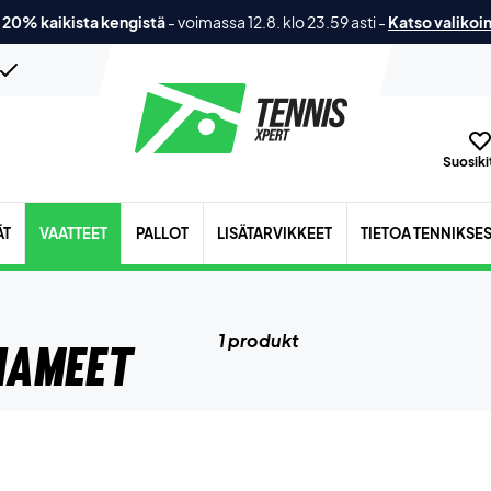
 20% kaikista kengistä
-
voimassa 12.8. klo 23.59 asti
-
Katso valikoi
Suosikit
ÄT
VAATTEET
PALLOT
LISÄTARVIKKEET
TIETOA TENNIKSE
1 produkt
hameet