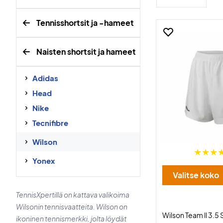
Tennisshortsit ja -hameet
Naisten shortsit ja hameet
Adidas
Head
Nike
Tecnifibre
Wilson
Yonex
Valitse koko
TennisXpertillä on kattava valikoima
Wilsonin tennisvaatteita. Wilson on
Wilson Team ll 3.5
ikoninen tennismerkki, jolta löydät