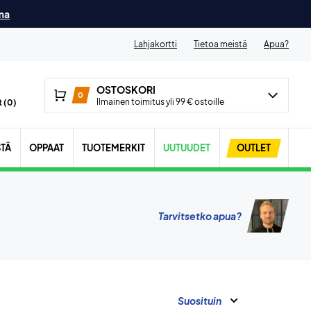
ma
Lahjakortti
Tietoa meistä
Apua?
OSTOSKORI
0
Ilmainen toimitus yli 99 € ostoille
 (
0
)
STÄ
OPPAAT
TUOTEMERKIT
UUTUUDET
OUTLET
Tarvitsetko apua?
Suosituin