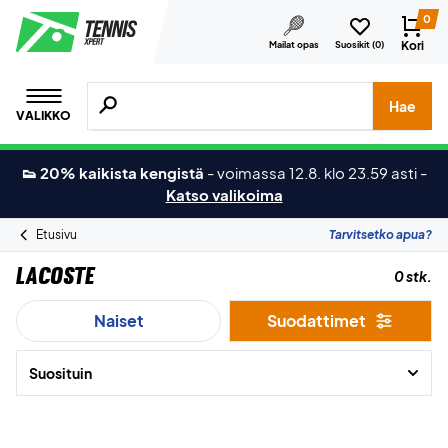
0
Kori
Mailat opas
Suosikit (
0
)
Hae tuotteita, merkkejä jne.
Hae
VALIKKO
👟 20% kaikista kengistä
-
voimassa 12.8. klo 23.59 asti
-
Katso valikoima
Etusivu
Tarvitsetko apua?
Lacoste
0 stk.
Naiset
Suodattimet
Suosituin