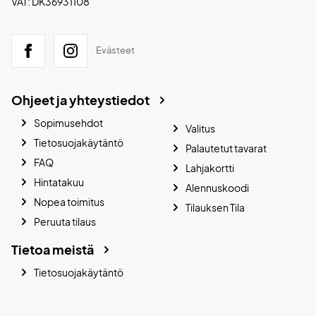
VAT: DK36931108
Evästeet
Ohjeet ja yhteystiedot
Sopimusehdot
Valitus
Tietosuojakäytäntö
Palautetut tavarat
FAQ
Lahjakortti
Hintatakuu
Alennuskoodi
Nopea toimitus
Tilauksen Tila
Peruuta tilaus
Tietoa meistä
Tietosuojakäytäntö