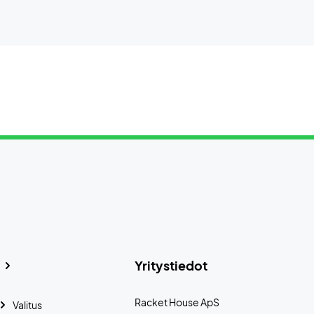
Yritystiedot
Racket House ApS
Valitus