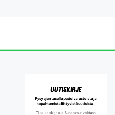
Uutiskirje
Pysy ajan tasalla padelvarusteista ja
tapahtumista liittyvistä uutisista.
Tilaa uutiskirje alla. Suostumus voidaan