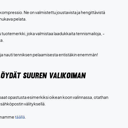
 kompressio. Ne on valmistettu joustavista ja hengittävistä
 mukava pelata.
u tuotemerkki, joka valmistaa laadukkaita tennismailoja, -
ta.
et ja nauti tenniksen pelaamisesta entistäkin enemmän!
LÖYDÄT SUUREN VALIKOIMAN
aipaat opastusta esimerkiksi oikean koon valinnassa, otathan
 sähköpostin välityksellä.
koimamme
täällä
.