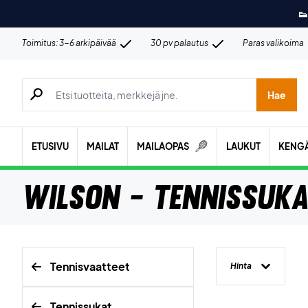
👟
Toimitus: 3-6 arkipäivää
30 pv palautus
Paras valikoima
Hae tuotteita, merkkejä jne.
Hae
ETUSIVU
MAILAT
MAILAOPAS
LAUKUT
KENG
Wilson - Tennissuk
Tennisvaatteet
Hinta
Tennissukat