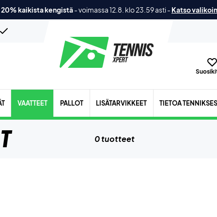
 20% kaikista kengistä
-
voimassa 12.8. klo 23.59 asti
-
Katso valikoi
Suosikit
ÄT
VAATTEET
PALLOT
LISÄTARVIKKEET
TIETOA TENNIKSE
at
0 tuotteet