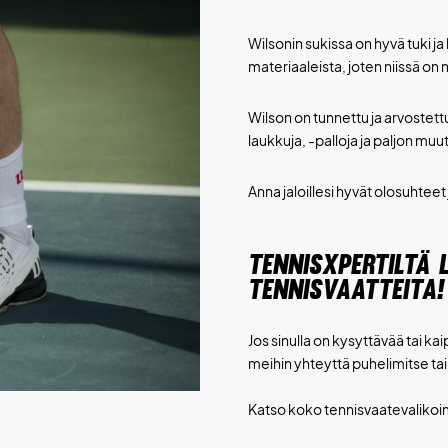
Wilsonin sukissa on hyvä tuki ja
materiaaleista, joten niissä on
Wilson on tunnettu ja arvostett
laukkuja, -palloja ja paljon muu
Anna jaloillesi hyvät olosuhte
TENNISXPERTILTÄ 
TENNISVAATTEITA!
Jos sinulla on kysyttävää tai k
meihin yhteyttä puhelimitse tai
Katso koko tennisvaatevali