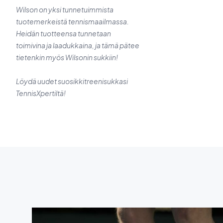
Wilson on yksi tunnetuimmista
tuotemerkeistä tennismaailmassa.
Heidän tuotteensa tunnetaan
toimivina ja laadukkaina, ja tämä pätee
tietenkin myös Wilsonin sukkiin!
Löydä uudet suosikkitreenisukkasi
TennisXpertiltä!