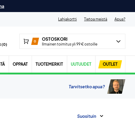
ma
Lahjakortti
Tietoa meistä
Apua?
OSTOSKORI
0
Ilmainen toimitus yli 99 € ostoille
 (
0
)
STÄ
OPPAAT
TUOTEMERKIT
UUTUUDET
OUTLET
Tarvitsetko apua?
Suosituin