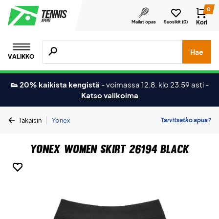
0
Kori
Mailat opas
Suosikit (
0
)
Hae tuotteita, merkkejä jne.
Hae
VALIKKO
👟 20% kaikista kengistä
-
voimassa 12.8. klo 23.59 asti
-
Katso valikoima
|
Tarvitsetko apua?
Takaisin
Yonex
Yonex Women Skirt 26194 Black