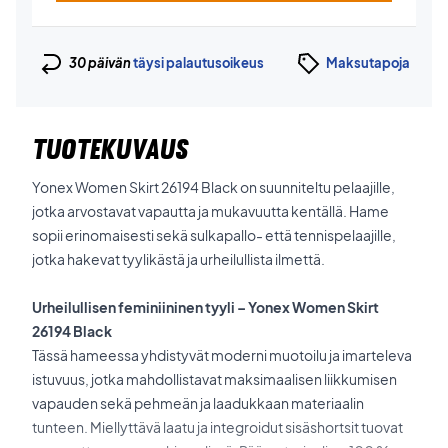
30 päivän
täysi palautusoikeus
Maksutapoja
TUOTEKUVAUS
Yonex Women Skirt 26194 Black on suunniteltu pelaajille,
jotka arvostavat vapautta ja mukavuutta kentällä. Hame
sopii erinomaisesti sekä sulkapallo- että tennispelaajille,
jotka hakevat tyylikästä ja urheilullista ilmettä.
Urheilullisen feminiininen tyyli – Yonex Women Skirt
26194 Black
Tässä hameessa yhdistyvät moderni muotoilu ja imarteleva
istuvuus, jotka mahdollistavat maksimaalisen liikkumisen
vapauden sekä pehmeän ja laadukkaan materiaalin
tunteen. Miellyttävä laatu ja integroidut sisäshortsit tuovat