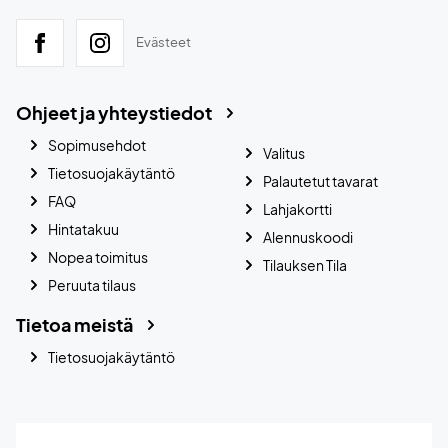
Evästeet
Ohjeet ja yhteystiedot
Sopimusehdot
Valitus
Tietosuojakäytäntö
Palautetut tavarat
FAQ
Lahjakortti
Hintatakuu
Alennuskoodi
Nopea toimitus
Tilauksen Tila
Peruuta tilaus
Tietoa meistä
Tietosuojakäytäntö