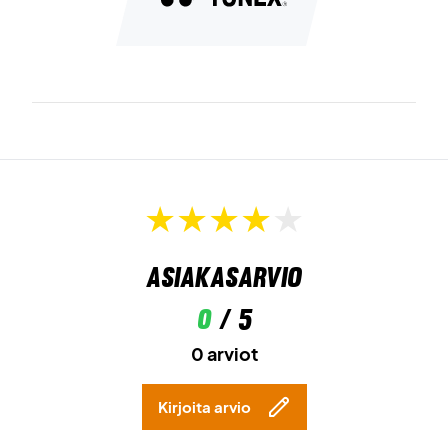
Asiakasarvio
0
/ 5
0 arviot
Kirjoita arvio