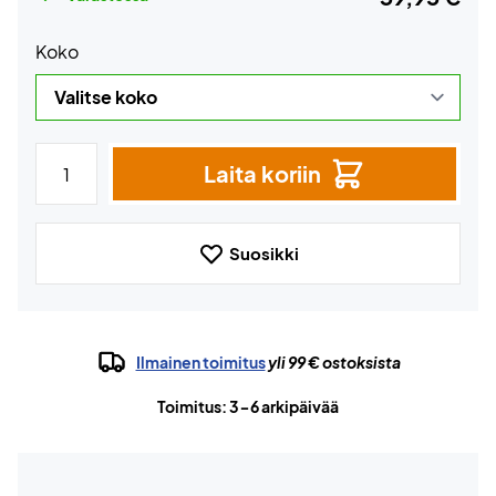
Koko
Laita koriin
Suosikki
Ilmainen toimitus
yli 99 € ostoksista
Toimitus: 3-6 arkipäivää