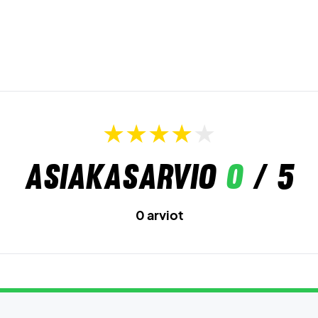
Asiakasarvio
0
/ 5
0 arviot