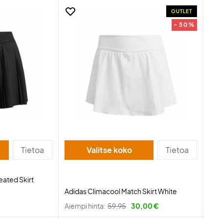
OUTLET
- 50%
Tietoa
Valitse koko
Tietoa
eated Skirt
Adidas Climacool Match Skirt White
Aiempi hinta:
59,95
30,00 €