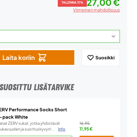
27,00 €
TALLENNA 31%
Viimeinen mahdollisuus
Laita koriin
Suosikki
SUOSITTU LISÄTARVIKE
ERV Performance Socks Short
-pack White
anat ZERV sukat, jotka yhdistävät
16,95
ukavuuden ja suorituskyvyn!...
Info
11,95
€