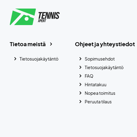
Tietoa meistä
Ohjeet ja yhteystiedot
Tietosuojakäytäntö
Sopimusehdot
Tietosuojakäytäntö
FAQ
Hintatakuu
Nopea toimitus
Peruuta tilaus