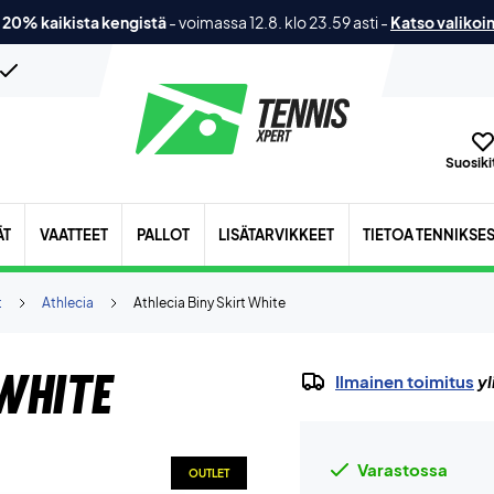
 20% kaikista kengistä
-
voimassa 12.8. klo 23.59 asti
-
Katso valikoi
Suosikit
ÄT
VAATTEET
PALLOT
LISÄTARVIKKEET
TIETOA TENNIKSE
t
Athlecia
Athlecia Biny Skirt White
White
Ilmainen toimitus
yl
Varastossa
OUTLET