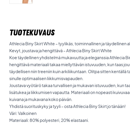
TUOTEKUVAUS
Athlecia Biny Skirt White – tyylikäs, toiminnallinen ja täydellinen 
Kevyt, joustava ja hengittävä – Athlecia Biny Skirt White
Koe täydellinen yhdistelmä mukavuutta ja eleganssia Athlecia Bi
hengittävä materiaali takaa miellyttävän istuvuuden, kun taas jou
täydellisen niin treeniin kuin arkiliikuntaan. Olitpa sitten kentällä 
sinulle optimaalisen liikkumisvapauden.
Joustava vyötärö takaa turvallisen ja mukavan istuvuuden, kun taa
lisätukea ja liikkumisen vapautta. Materiaali on nopeasti kuivuvaa 
kuivana ja mukavana koko päivän.
Yhdistä suorituskyky ja tyyli – osta Athlecia Biny Skirt jo tänään!
Väri: Valkoinen
Materiaali: 80% polyesteri, 20% elastaani.