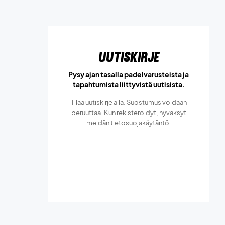
Uutiskirje
Pysy ajan tasalla padelvarusteista ja
tapahtumista liittyvistä uutisista.
Tilaa uutiskirje alla. Suostumus voidaan
peruuttaa. Kun rekisteröidyt, hyväksyt
meidän
tietosuojakäytäntö.