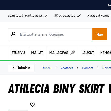
👟
Toimitus: 3-6 arkipäivää
30 pv palautus
Paras valikoima
Hae tuotteita, merkkejä jne.
Hae
ETUSIVU
MAILAT
MAILAOPAS
LAUKUT
KENG
Takaisin
Etusivu
Vaatteet
Hameet
Naise
Athlecia Biny Skirt 