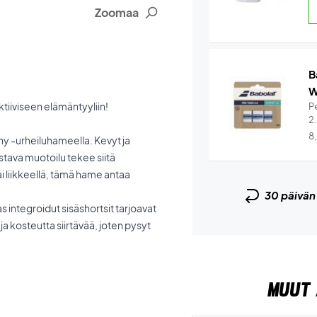
Zoomaa
B
W
aktiiviseen elämäntyyliin!
Pe
2
8
ny -urheiluhameella. Kevyt ja
stava muotoilu tekee siitä
tai liikkeellä, tämä hame antaa
30 päivä
s integroidut sisäshortsit tarjoavat
ja kosteutta siirtävää, joten pysyt
MUUT 