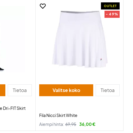
OUTLET
- 49%
Tietoa
Valitse koko
Tietoa
 Dri-FIT Skirt
Fila Nicci Skirt White
Aiempi hinta:
69,95
36,00 €