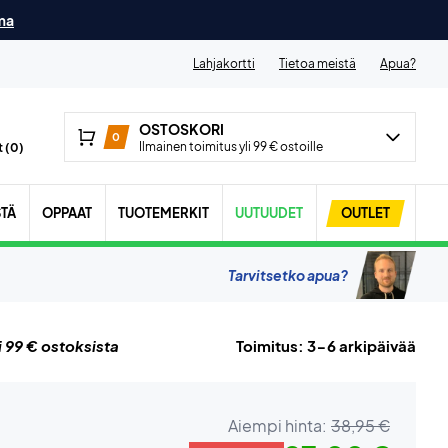
ma
Lahjakortti
Tietoa meistä
Apua?
OSTOSKORI
0
Ilmainen toimitus yli 99 € ostoille
 (
0
)
STÄ
OPPAAT
TUOTEMERKIT
UUTUUDET
OUTLET
Tarvitsetko apua?
i 99 € ostoksista
Toimitus: 3-6 arkipäivää
Aiempi hinta:
38,95 €