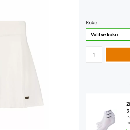
Koko
Z
3
Ih
m