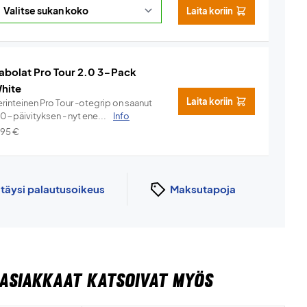
Laita koriin
abolat Pro Tour 2.0 3-Pack
hite
Laita koriin
rinteinen Pro Tour -otegrip on saanut
.0-päivityksen - nyt ene...
Info
,95
€
n
täysi palautusoikeus
Maksutapoja
ASIAKKAAT KATSOIVAT MYÖS