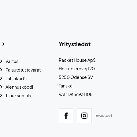
Yritystiedot
Racket House ApS
Valitus
Holkebjergvej 120
Palautetut tavarat
5250 Odense SV
Lahjakortti
Tanska
Alennuskoodi
VAT: DK36931108
Tilauksen Tila
Evästeet