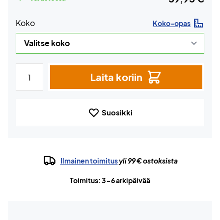
Koko
Koko-opas
Laita koriin
Suosikki
Ilmainen toimitus
yli 99 € ostoksista
Toimitus: 3-6 arkipäivää