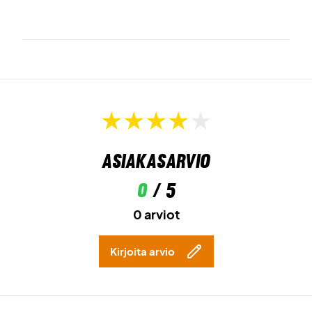
Asiakasarvio
0
/ 5
0 arviot
Kirjoita arvio