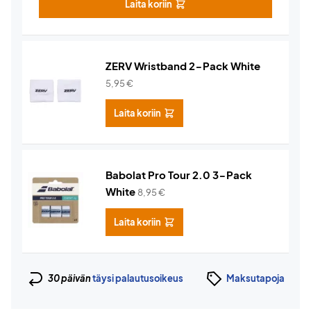
Laita koriin
ZERV Wristband 2-Pack White
5,95
€
Laita koriin
Babolat Pro Tour 2.0 3-Pack
White
8,95
€
Laita koriin
30 päivän
täysi palautusoikeus
Maksutapoja