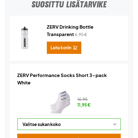
SUOSITTU LISÄTARVIKE
ZERV Drinking Bottle
Transparent
6,95
€
Laita koriin
ZERV Performance Socks Short 3-pack
White
16,95
11,95
€