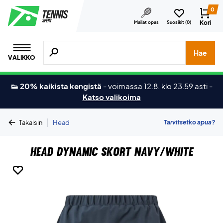
0
Kori
Mailat opas
Suosikit (
0
)
Hae tuotteita, merkkejä jne.
Hae
VALIKKO
👟 20% kaikista kengistä
-
voimassa 12.8. klo 23.59 asti
-
Katso valikoima
|
Tarvitsetko apua?
Takaisin
Head
Head Dynamic Skort Navy/White