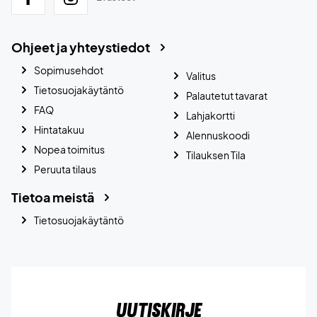
Ohjeet ja yhteystiedot
Sopimusehdot
Valitus
Tietosuojakäytäntö
Palautetut tavarat
FAQ
Lahjakortti
Hintatakuu
Alennuskoodi
Nopea toimitus
Tilauksen Tila
Peruuta tilaus
Tietoa meistä
Tietosuojakäytäntö
Uutiskirje