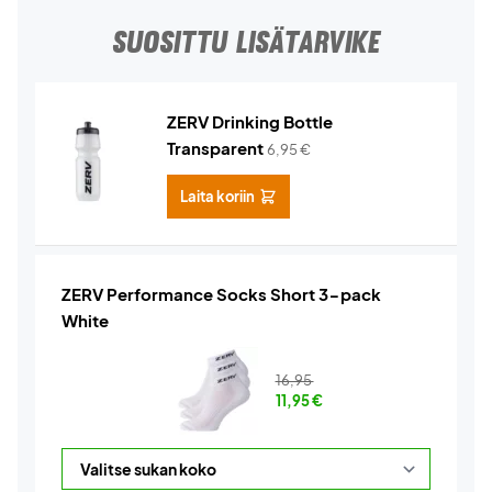
SUOSITTU LISÄTARVIKE
ZERV Drinking Bottle
Transparent
6,95
€
Laita koriin
ZERV Performance Socks Short 3-pack
White
16,95
11,95
€