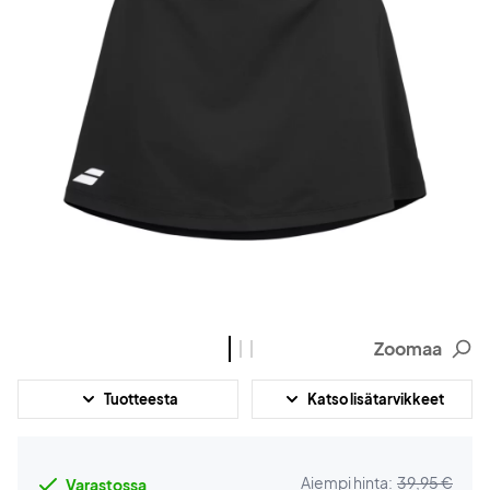
Zoomaa
Tuotteesta
Katso lisätarvikkeet
Aiempi hinta:
39,95 €
Varastossa