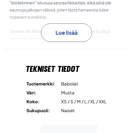
"biotekninen" istuvuus seuraa liikkeitäsi, eikä siinä ole
saumoja jalkojen välissä, joten tästä hameesta tulee
nopeasti suosikkisi.
Osta se tänään ja koe täydellinen yhdistelmä tyyliä ja
Lue lisää
suorituskykyä kentällä!
Materiaali: 100% kierrätetty polyesteri.
Tekniset tiedot
Tuotemerkki:
Babolat
Väri:
Musta
Koko:
XS / S / M / L / XL / XXL
Sukupuoli:
Naiset