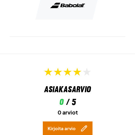
Asiakasarvio
0
/ 5
0 arviot
Kirjoita arvio