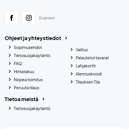
Evästeet
Ohjeet ja yhteystiedot
Sopimusehdot
Valitus
Tietosuojakäytäntö
Palautetut tavarat
FAQ
Lahjakortti
Hintatakuu
Alennuskoodi
Nopea toimitus
Tilauksen Tila
Peruuta tilaus
Tietoa meistä
Tietosuojakäytäntö