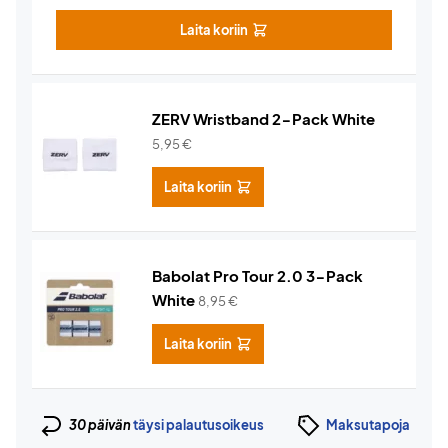
Laita koriin
ZERV Wristband 2-Pack White
5,95
€
Laita koriin
Babolat Pro Tour 2.0 3-Pack
White
8,95
€
Laita koriin
30 päivän
täysi palautusoikeus
Maksutapoja