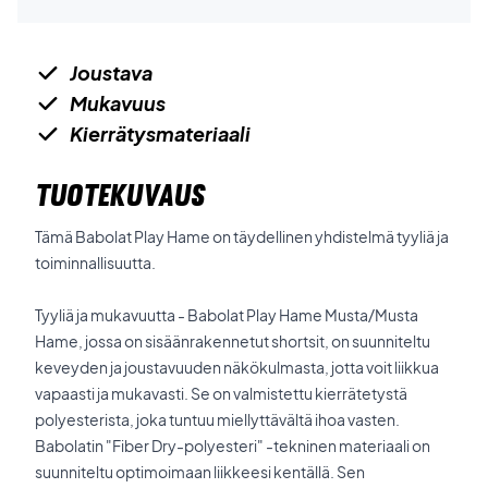
Joustava
Mukavuus
Kierrätysmateriaali
TUOTEKUVAUS
Tämä Babolat Play Hame on täydellinen yhdistelmä tyyliä ja
toiminnallisuutta.
Tyyliä ja mukavuutta - Babolat Play Hame Musta/Musta
Hame, jossa on sisäänrakennetut shortsit, on suunniteltu
keveyden ja joustavuuden näkökulmasta, jotta voit liikkua
vapaasti ja mukavasti. Se on valmistettu kierrätetystä
polyesterista, joka tuntuu miellyttävältä ihoa vasten.
Babolatin "Fiber Dry-polyesteri" -tekninen materiaali on
suunniteltu optimoimaan liikkeesi kentällä. Sen