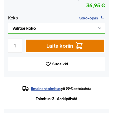
36,95 €
Koko
Koko-opas
Laita koriin
Suosikki
Ilmainen toimitus
yli 99 € ostoksista
Toimitus: 3-6 arkipäivää