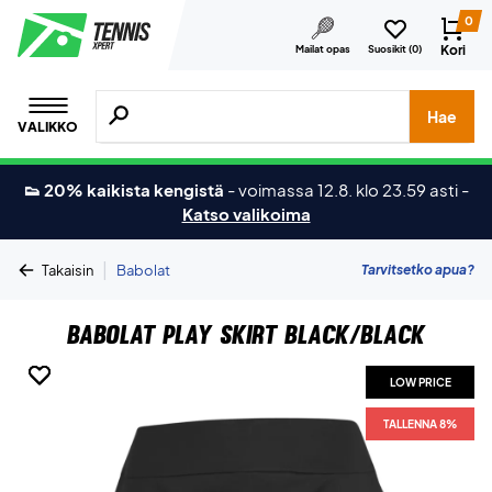
0
Kori
Mailat opas
Suosikit (
0
)
Hae tuotteita, merkkejä jne.
Hae
VALIKKO
👟 20% kaikista kengistä
-
voimassa 12.8. klo 23.59 asti
-
Katso valikoima
|
Tarvitsetko apua?
Takaisin
Babolat
Babolat Play Skirt Black/Black
LOW PRICE
LOW PRICE
LOW PRICE
TALLENNA 8%
TALLENNA 8%
TALLENNA 8%