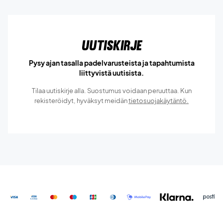
Uutiskirje
Pysy ajan tasalla padelvarusteista ja tapahtumista
liittyvistä uutisista.
Tilaa uutiskirje alla. Suostumus voidaan peruuttaa. Kun
rekisteröidyt, hyväksyt meidän
tietosuojakäytäntö.