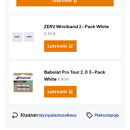
Laita koriin
ZERV Wristband 2-Pack White
5,95
€
Laita koriin
Babolat Pro Tour 2.0 3-Pack
White
8,95
€
Laita koriin
30 päivän
täysi palautusoikeus
Maksutapoja