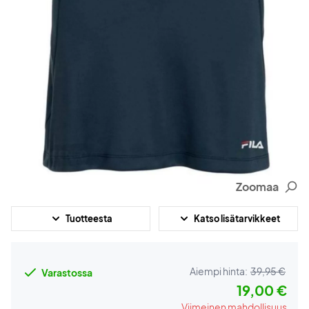
Zoomaa
Tuotteesta
Katso lisätarvikkeet
Aiempi hinta:
39,95 €
Varastossa
19,00 €
Viimeinen mahdollisuus