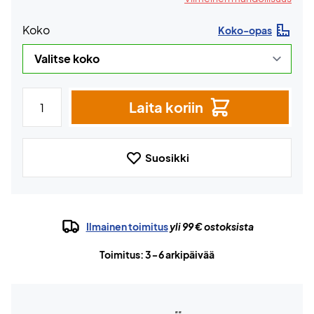
Koko
Koko-opas
Laita koriin
Suosikki
Ilmainen toimitus
yli 99 € ostoksista
Toimitus: 3-6 arkipäivää