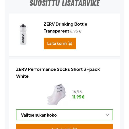
SUOSITTU LISÄTARVIKE
ZERV Drinking Bottle
Transparent
6,95
€
Laita koriin
ZERV Performance Socks Short 3-pack
White
16,95
11,95
€