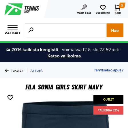
0
Kori
Mailat opas
Suosikit (
0
)
Hae tuotteita, merkkejä jne.
Hae
VALIKKO
👟 20% kaikista kengistä
-
voimassa 12.8. klo 23.59 asti
-
Katso valikoima
|
Tarvitsetko apua?
Takaisin
Juniorit
Fila Sonia Girls Skirt Navy
OUTLET
TALLENNA 52%