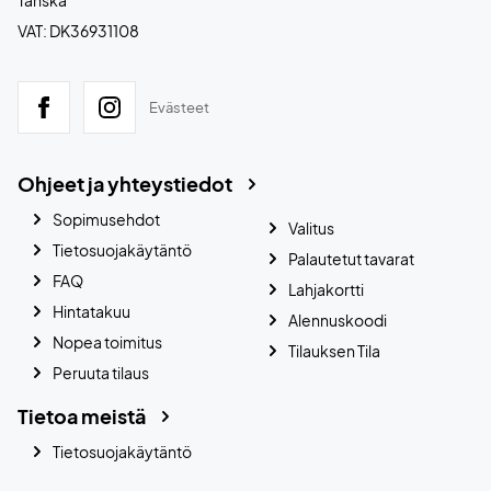
Tanska
VAT: DK36931108
Evästeet
Ohjeet ja yhteystiedot
Sopimusehdot
Valitus
Tietosuojakäytäntö
Palautetut tavarat
FAQ
Lahjakortti
Hintatakuu
Alennuskoodi
Nopea toimitus
Tilauksen Tila
Peruuta tilaus
Tietoa meistä
Tietosuojakäytäntö