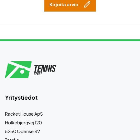
Kirjoita arvio
Yritystiedot
Racket House ApS
Holkebjergvej 120
5250 Odense SV