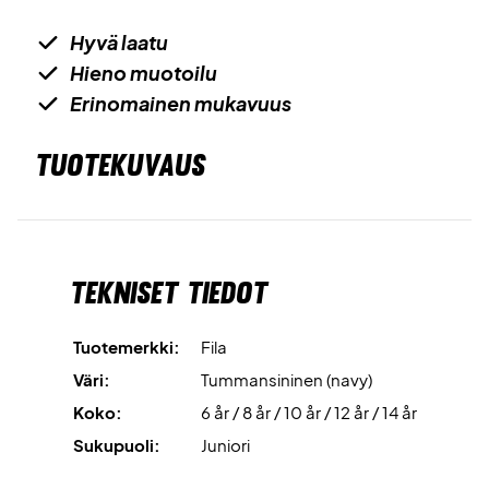
Hyvä laatu
Hieno muotoilu
Erinomainen mukavuus
TUOTEKUVAUS
Tekniset tiedot
Tuotemerkki:
Fila
Väri:
Tummansininen (navy)
Koko:
6 år / 8 år / 10 år / 12 år / 14 år
Sukupuoli:
Juniori