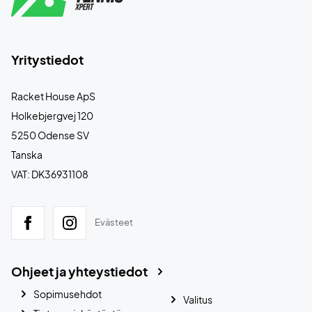
Yritystiedot
Racket House ApS
Holkebjergvej 120
5250 Odense SV
Tanska
VAT: DK36931108
Evästeet
Ohjeet ja yhteystiedot
Sopimusehdot
Valitus