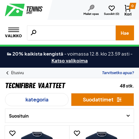
0
Kori
Mailat opas
Suosikit (
0
)
Hae tuotteita, merkkejä jne.
Hae
VALIKKO
👟 20% kaikista kengistä
-
voimassa 12.8. klo 23.59 asti
-
Katso valikoima
Etusivu
Tarvitsetko apua?
Tecnifibre Vaatteet
48 stk.
kategoria
Suodattimet
Suosituin