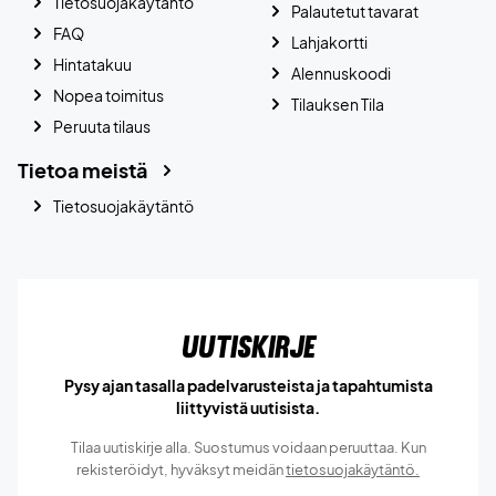
Tietosuojakäytäntö
Palautetut tavarat
FAQ
Lahjakortti
Hintatakuu
Alennuskoodi
Nopea toimitus
Tilauksen Tila
Peruuta tilaus
Tietoa meistä
Tietosuojakäytäntö
Uutiskirje
Pysy ajan tasalla padelvarusteista ja tapahtumista
liittyvistä uutisista.
Tilaa uutiskirje alla. Suostumus voidaan peruuttaa. Kun
rekisteröidyt, hyväksyt meidän
tietosuojakäytäntö.