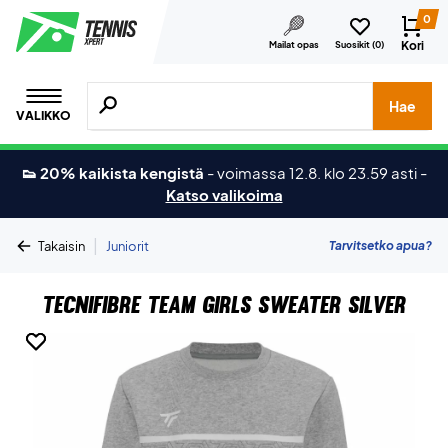
0
Kori
Mailat opas
Suosikit (
0
)
Hae tuotteita, merkkejä jne.
Hae
VALIKKO
👟 20% kaikista kengistä
-
voimassa 12.8. klo 23.59 asti
-
Katso valikoima
|
Tarvitsetko apua?
Takaisin
Juniorit
Tecnifibre Team Girls Sweater Silver