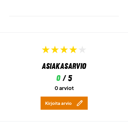
Asiakasarvio
0
/ 5
0 arviot
Kirjoita arvio