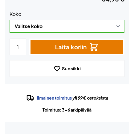
Koko
Laita koriin
Suosikki
Ilmainen toimitus
yli 99 € ostoksista
Toimitus: 3-6 arkipäivää