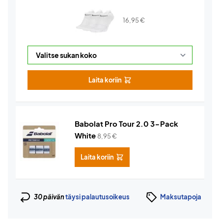
16,95
€
Laita koriin
Babolat Pro Tour 2.0 3-Pack
White
8,95
€
Laita koriin
30 päivän
täysi palautusoikeus
Maksutapoja