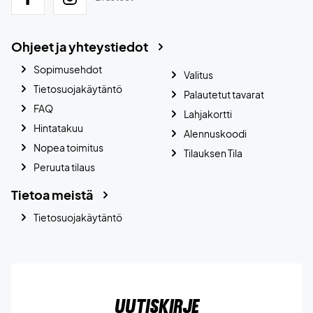
Ohjeet ja yhteystiedot
Sopimusehdot
Valitus
Tietosuojakäytäntö
Palautetut tavarat
FAQ
Lahjakortti
Hintatakuu
Alennuskoodi
Nopea toimitus
Tilauksen Tila
Peruuta tilaus
Tietoa meistä
Tietosuojakäytäntö
Uutiskirje