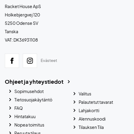
Racket House ApS
Holkebjergvej 120
5250 Odense SV
Tanska
VAT: DK36931108
Evästeet
Ohjeet ja yhteystiedot
Sopimusehdot
Valitus
Tietosuojakäytäntö
Palautetut tavarat
FAQ
Lahjakortti
Hintatakuu
Alennuskoodi
Nopea toimitus
Tilauksen Tila
Peruuta tilaus