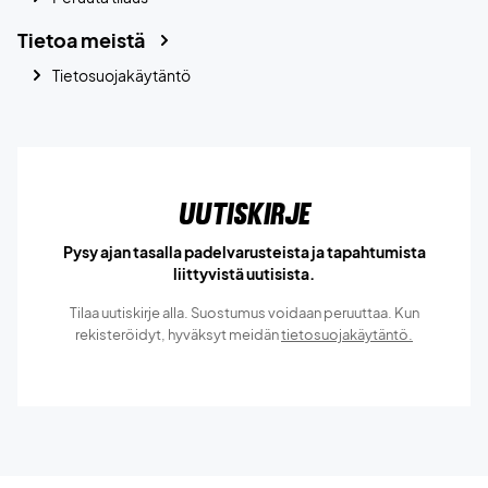
Tietoa meistä
Tietosuojakäytäntö
Uutiskirje
Pysy ajan tasalla padelvarusteista ja tapahtumista
liittyvistä uutisista.
Tilaa uutiskirje alla. Suostumus voidaan peruuttaa. Kun
rekisteröidyt, hyväksyt meidän
tietosuojakäytäntö.