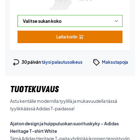
Laita koriin
30 päivän
täysi palautusoikeus
Maksutapoja
TUOTEKUVAUS
Astu kentälle modernilla tyylillä ja mukavuudella tässä
tyylikkäässä Adidas T-paidassa!
Ajaton design ja huippuluokan suorituskyky – Adidas
Heritage T-shirt White
Tämä Adidas Heritage T-paita yhdistää ikonisen tennistyylin