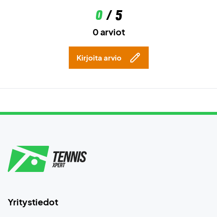
0
/ 5
0 arviot
Kirjoita arvio
Yritystiedot