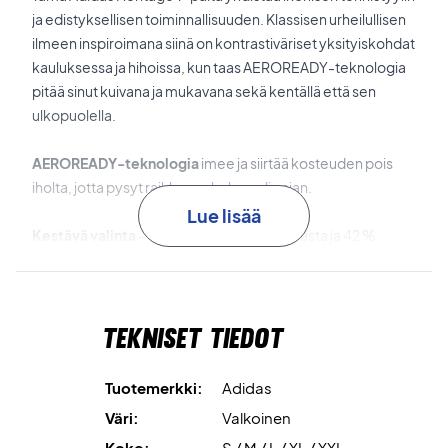
ja edistyksellisen toiminnallisuuden. Klassisen urheilullisen
ilmeen inspiroimana siinä on kontrastiväriset yksityiskohdat
kauluksessa ja hihoissa, kun taas AEROREADY-teknologia
pitää sinut kuivana ja mukavana sekä kentällä että sen
ulkopuolella.
AEROREADY-teknologia
imee ja siirtää kosteuden pois
iholta, jotta pysyt raikkaana koko pelin ajan.
Lue lisää
Kestävä valinta
– valmistettu 58 % puuvillasta ja 42 %
kierrätetystä polyesteristä ympäristövaikutusten
vähentämiseksi.
Tekniset tiedot
Pelaa tyylillä ja mukavuudella – osta Adidas Heritage T-
shirt White jo tänään!
Materiaali: 58 % puuvillaa / 42 % kierrätettyä polyesteriä.
Tuotemerkki:
Adidas
Väri: Valkoinen.
Väri:
Valkoinen
Koko:
S / M / L / XL / XXL