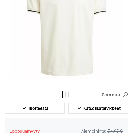
Zoomaa
Tuotteesta
Katso lisätarvikkeet
Loppuunmyyty
Aiempi hinta:
54,95 €