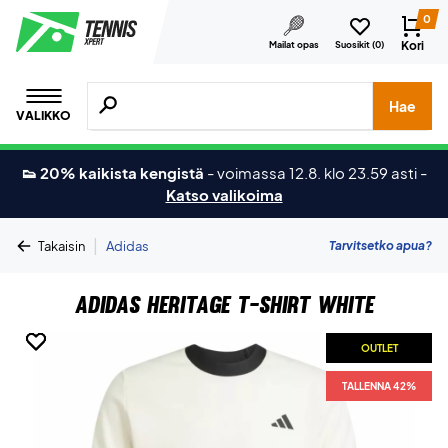
0
Kori
Mailat opas
Suosikit (
0
)
Hae tuotteita, merkkejä jne.
Hae
VALIKKO
👟 20% kaikista kengistä
-
voimassa 12.8. klo 23.59 asti
-
Katso valikoima
|
Tarvitsetko apua?
Takaisin
Adidas
Adidas Heritage T-shirt White
OUTLET
OUTLET
OUTLET
TALLENNA 42%
TALLENNA 42%
TALLENNA 42%