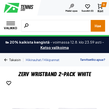
0
Kori
Mailat opas
Suosikit (
0
)
Hae tuotteita, merkkejä jne.
Hae
VALIKKO
👟 20% kaikista kengistä
-
voimassa 12.8. klo 23.59 asti
-
Katso valikoima
|
Tarvitsetko apua?
Takaisin
Hikinauhat / Hikipannat
ZERV Wristband 2-Pack White