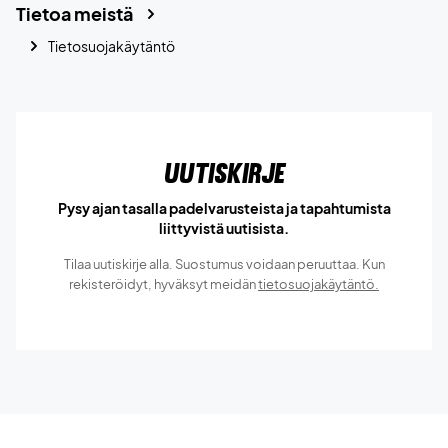
Tietoa meistä
Tietosuojakäytäntö
Uutiskirje
Pysy ajan tasalla padelvarusteista ja tapahtumista
liittyvistä uutisista.
Tilaa uutiskirje alla. Suostumus voidaan peruuttaa. Kun
rekisteröidyt, hyväksyt meidän
tietosuojakäytäntö.