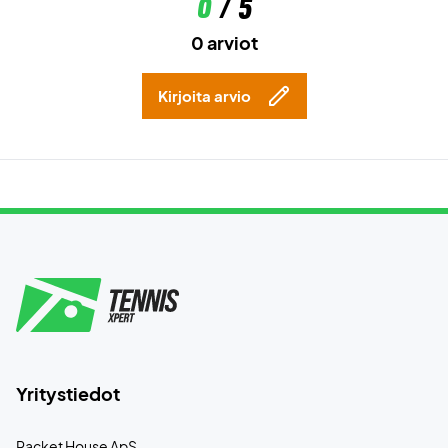
0
/ 5
0 arviot
Kirjoita arvio
Yritystiedot
Racket House ApS