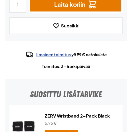
Laita koriin
Suosikki
Ilmainen toimitus
yli 99 € ostoksista
Toimitus: 3-6 arkipäivää
SUOSITTU LISÄTARVIKE
ZERV Wristband 2-Pack Black
5,95
€