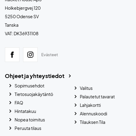
Holkebjergvej 120
5250 Odense SV
Tanska
VAT: DK36931108
Evästeet
Ohjeet ja yhteystiedot
Sopimusehdot
Valitus
Tietosuojakäytäntö
Palautetut tavarat
FAQ
Lahjakortti
Hintatakuu
Alennuskoodi
Nopea toimitus
Tilauksen Tila
Peruuta tilaus