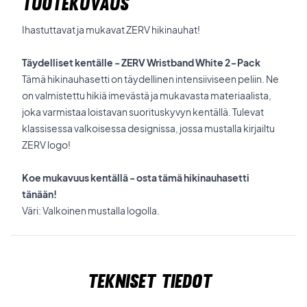
TUOTEKUVAUS
Ihastuttavat ja mukavat ZERV hikinauhat!
Täydelliset kentälle - ZERV Wristband White 2-Pack
Tämä hikinauhasetti on täydellinen intensiiviseen peliin. Ne
on valmistettu hikiä imevästä ja mukavasta materiaalista,
joka varmistaa loistavan suorituskyvyn kentällä. Tulevat
klassisessa valkoisessa designissa, jossa mustalla kirjailtu
ZERV logo!
Koe mukavuus kentällä - osta tämä hikinauhasetti
tänään!
Väri: Valkoinen mustalla logolla.
Tekniset tiedot