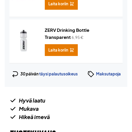
Laita koriin
ZERV Drinking Bottle
Transparent
6,95
€
Laita koriin
30 päivän
täysi palautusoikeus
Maksutapoja
Hyvä laatu
Mukava
Hikeä imevä