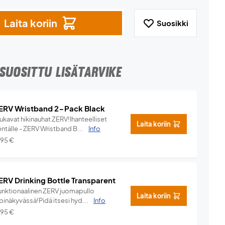
Laita koriin
Suosikki
SUOSITTU LISÄTARVIKE
ERV Wristband 2-Pack Black
ukavat hikinauhat ZERV!Ihanteelliset
Laita koriin
ntälle - ZERV Wristband B...
Info
,95
€
ERV Drinking Bottle Transparent
unktionaalinen ZERV juomapullo
Laita koriin
pinäkyvässä!Pidä itsesi hyd...
Info
,95
€