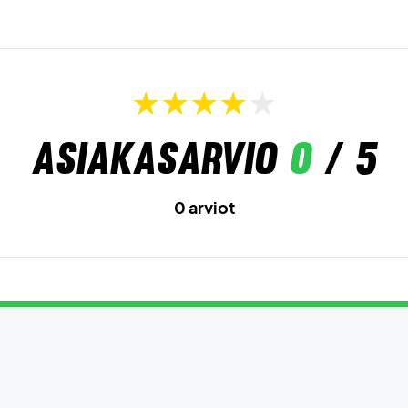
Asiakasarvio
0
/ 5
0 arviot