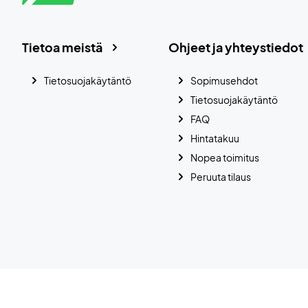
Tietoa meistä
Ohjeet ja yhteystiedot
Tietosuojakäytäntö
Sopimusehdot
Tietosuojakäytäntö
FAQ
Hintatakuu
Nopea toimitus
Peruuta tilaus