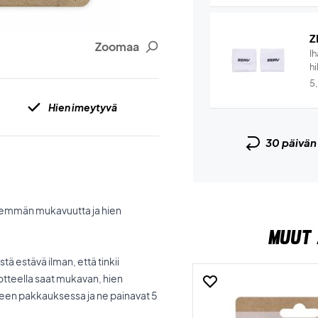
Z
Zoomaa
I
hi
5
Hien imeytyvä
30 päivä
enemmän mukavuutta ja hien
MUUT 
tä estävä ilman, että tinkii
ä otteella saat mukavan, hien
leen pakkauksessa ja ne painavat 5