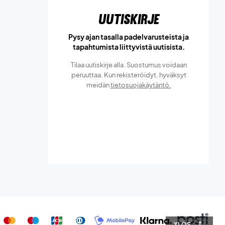
Uutiskirje
Pysy ajan tasalla padelvarusteista ja
tapahtumista liittyvistä uutisista.
Tilaa uutiskirje alla. Suostumus voidaan
peruuttaa. Kun rekisteröidyt, hyväksyt
meidän
tietosuojakäytäntö.
YLÖS