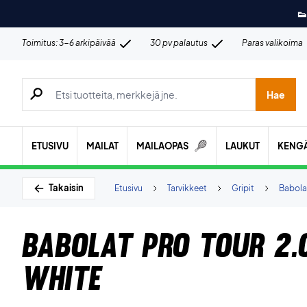
👟
Toimitus: 3-6 arkipäivää
30 pv palautus
Paras valikoima
Hae tuotteita, merkkejä jne.
Hae
ETUSIVU
MAILAT
MAILAOPAS
LAUKUT
KENG
Takaisin
Etusivu
Tarvikkeet
Gripit
Babola
Babolat Pro Tour 2.
White