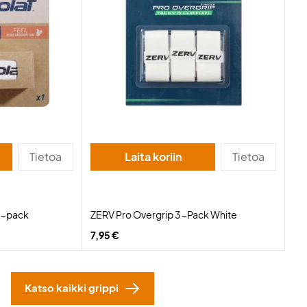
Tietoa
Laita koriin
Tietoa
 1-pack
ZERV Pro Overgrip 3-Pack White
7,95 €
Katso kaikki grippi