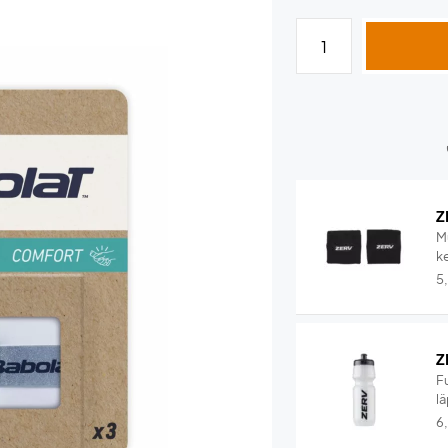
Z
M
ke
5
Z
F
lä
6