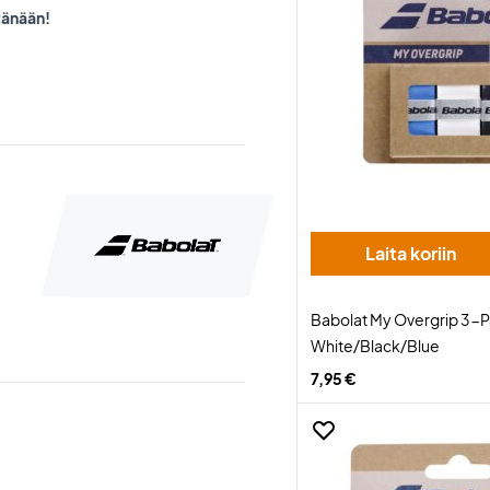
tänään!
Laita koriin
Babolat My Overgrip 3-
White/Black/Blue
7,95 €