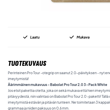
Laatu
Mukava
TUOTEKUVAUS
Perinteinen Pro Tour -otegrip on saanut 2.0-päivityksen - nyt 
imeytymistä!
Äärimmäinen mukavuus - Babolat Pro Tour 2.0 3-Pack White
Jos etsit pakettia otetta, joka on sekä mukava että hien imeytymis
pitävyydestä, niin valintasi on Babolat Pro Tour 2.0 -paketti! Täll
imeytymistä estävän ja pitävän tunteen. Ne toimitetaan 3 kappa
grammaa ja niiden paksuus on 0,6 mm.