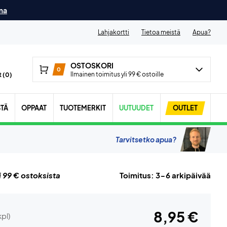
ma
Lahjakortti
Tietoa meistä
Apua?
OSTOSKORI
0
Ilmainen toimitus yli 99 € ostoille
 (
0
)
STÄ
OPPAAT
TUOTEMERKIT
UUTUUDET
OUTLET
Tarvitsetko apua?
i 99 € ostoksista
Toimitus: 3-6 arkipäivää
8,95 €
kpl)