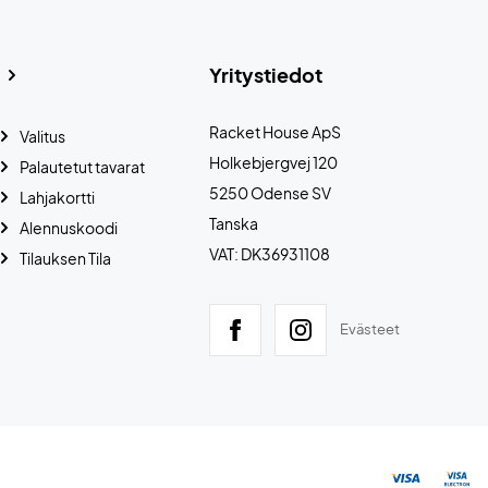
Yritystiedot
Racket House ApS
Valitus
Holkebjergvej 120
Palautetut tavarat
5250 Odense SV
Lahjakortti
Tanska
Alennuskoodi
VAT: DK36931108
Tilauksen Tila
Evästeet