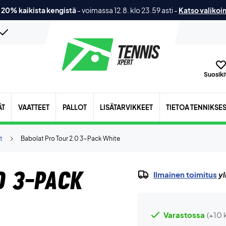
 20% kaikista kengistä
-
voimassa 12.8. klo 23.59 asti
-
Katso valikoi
Suosikit
ÄT
VAATTEET
PALLOT
LISÄTARVIKKEET
TIETOA TENNIKSE
t
Babolat Pro Tour 2.0 3-Pack White
0 3-Pack
Ilmainen toimitus
yl
Varastossa
(+10 