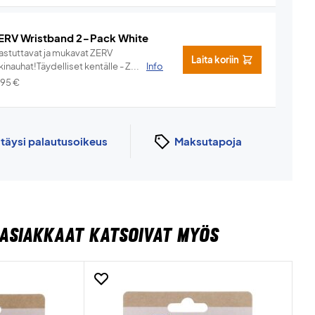
ERV Wristband 2-Pack White
hastuttavat ja mukavat ZERV
Laita koriin
kinauhat!Täydelliset kentälle - Z...
Info
,95
€
n
täysi palautusoikeus
Maksutapoja
ASIAKKAAT KATSOIVAT MYÖS